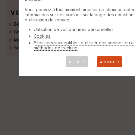
Vous pouvez à tout moment modifier ce choix ou obten
Villes
informations sur ces cookies sur la page des condition
d'utilisation du service :
Blaisy-Bas (21540)
Utilisation de vos données personnelles
Gissey-sur-Ouche (21410)
Cookies
Mâlain (21410)
Sites tiers succeptibles d'utiliser des cookies ou a
méthodes de tracking
Sombernon (21540)
REFUSER
ACCEPTER