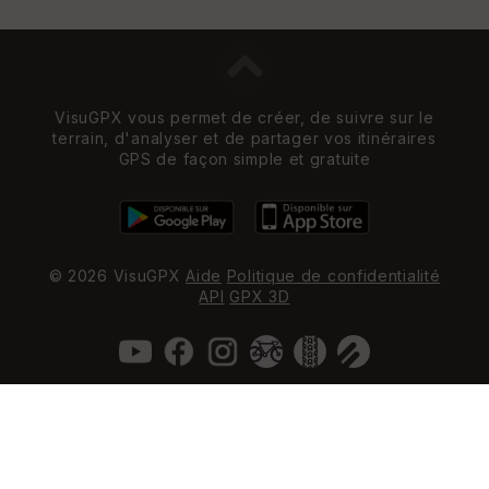
VisuGPX vous permet de créer, de suivre sur le
terrain, d'analyser et de partager vos itinéraires
GPS de façon simple et gratuite
© 2026 VisuGPX
Aide
Politique de confidentialité
API
GPX 3D