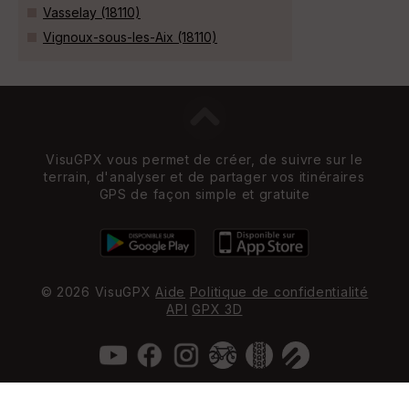
Vasselay (18110)
Vignoux-sous-les-Aix (18110)
VisuGPX vous permet de créer, de suivre sur le
terrain, d'analyser et de partager vos itinéraires
GPS de façon simple et gratuite
© 2026 VisuGPX
Aide
Politique de confidentialité
API
GPX 3D