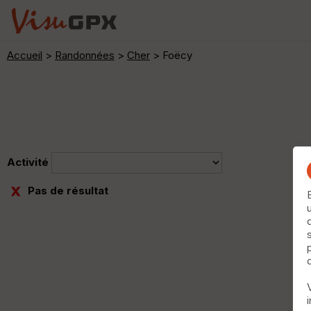
Accueil
>
Randonnées
>
Cher
> Foëcy
Activité
Pas de résultat