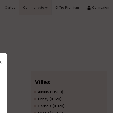
Cartes
Communauté
Offre Premium
Connexion
x
Villes
Allouis (18500)
Brinay (18120)
Cerbois (18120)
s