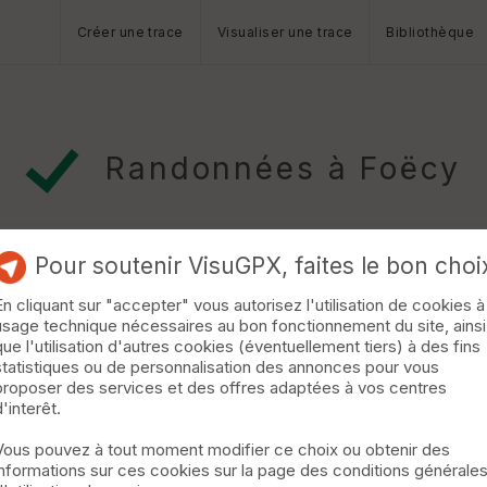
Créer une trace
Visualiser une trace
Bibliothèque
Randonnées à Foëcy
Pour soutenir VisuGPX, faites le bon choi
En cliquant sur "accepter" vous autorisez l'utilisation de cookies à
usage technique nécessaires au bon fonctionnement du site, ainsi
que l'utilisation d'autres cookies (éventuellement tiers) à des fins
statistiques ou de personnalisation des annonces pour vous
proposer des services et des offres adaptées à vos centres
d'interêt.
Vous pouvez à tout moment modifier ce choix ou obtenir des
informations sur ces cookies sur la page des conditions générale