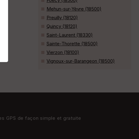
Foëcy (18500)
Mehun-sur-Yèvre (18500)
Preuilly (18120)
Quincy (18120)
Saint-Laurent (18330)
Sainte-Thorette (18500)
Vierzon (18100)
Vignoux-sur-Barangeon (18500)
res GPS de façon simple et gratuite