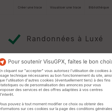
Créer une trace
Visualiser une trace
Bibliothèque
Randonnées à Luxé
Pour soutenir VisuGPX, faites le bon choi
En cliquant sur "accepter" vous autorisez l'utilisation de cookies à
usage technique nécessaires au bon fonctionnement du site, ainsi
que l'utilisation d'autres cookies (éventuellement tiers) à des fins
statistiques ou de personnalisation des annonces pour vous
proposer des services et des offres adaptées à vos centres
d'interêt.
Vous pouvez à tout moment modifier ce choix ou obtenir des
informations sur ces cookies sur la page des conditions générale