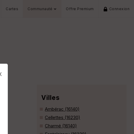
Cartes
Communauté
Offre Premium
Connexion
x
Villes
Ambérac (16140)
Cellettes (16230)
Charmé (16140)
s