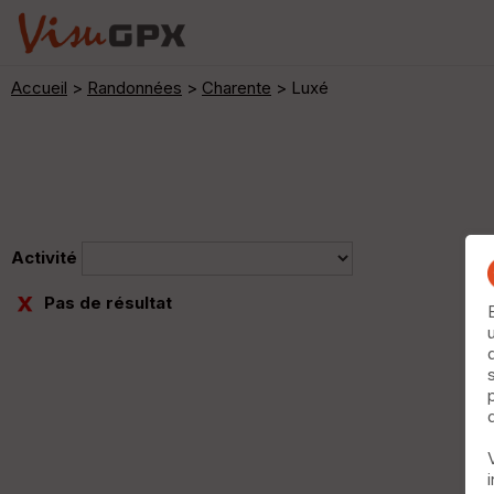
Accueil
>
Randonnées
>
Charente
> Luxé
Activité
Pas de résultat