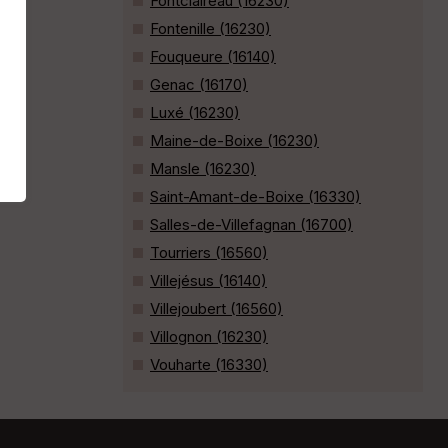
Fontclaireau (16230)
Fontenille (16230)
Fouqueure (16140)
Genac (16170)
Luxé (16230)
Maine-de-Boixe (16230)
Mansle (16230)
Saint-Amant-de-Boixe (16330)
Salles-de-Villefagnan (16700)
Tourriers (16560)
Villejésus (16140)
Villejoubert (16560)
Villognon (16230)
Vouharte (16330)