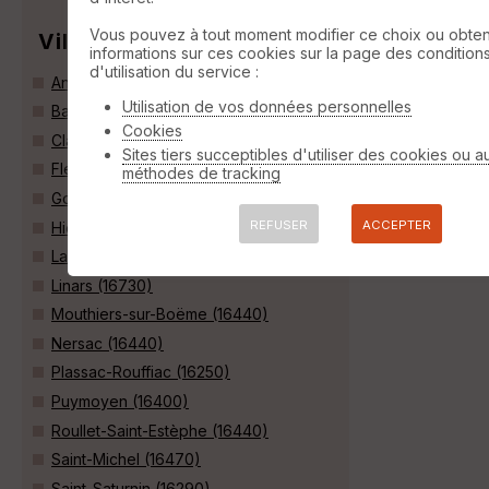
Vous pouvez à tout moment modifier ce choix ou obten
Villes
informations sur ces cookies sur la page des condition
d'utilisation du service :
Angoulême (16000)
Utilisation de vos données personnelles
Balzac (16430)
Cookies
Claix (16440)
Sites tiers succeptibles d'utiliser des cookies ou a
Fléac (16730)
méthodes de tracking
Gond-Pontouvre (16160)
REFUSER
ACCEPTER
Hiersac (16290)
La Couronne (16400)
Linars (16730)
Mouthiers-sur-Boëme (16440)
Nersac (16440)
Plassac-Rouffiac (16250)
Puymoyen (16400)
Roullet-Saint-Estèphe (16440)
Saint-Michel (16470)
Saint-Saturnin (16290)