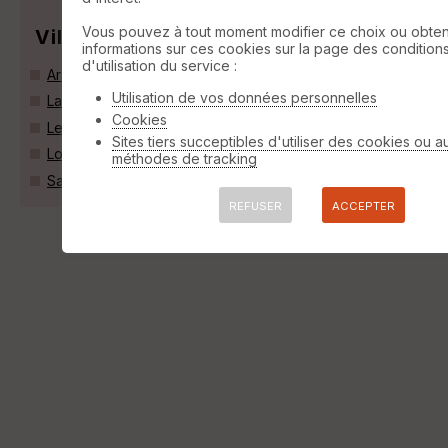
Vous pouvez à tout moment modifier ce choix ou obten
Villes
informations sur ces cookies sur la page des condition
d'utilisation du service :
Ars-en-Ré (17590)
Utilisation de vos données personnelles
La Couarde-sur-Mer (17670)
Cookies
Le Bois-Plage-en-Ré (17580)
Sites tiers succeptibles d'utiliser des cookies ou a
Loix (17111)
méthodes de tracking
Saint-Martin-de-Ré (17410)
REFUSER
ACCEPTER