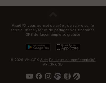
VisuGPX vous permet de créer, de suivre sur le
terrain, d'analyser et de partager vos itinéraires
GPS de façon simple et gratuite
© 2026 VisuGPX
Aide
Politique de confidentialité
API
GPX 3D