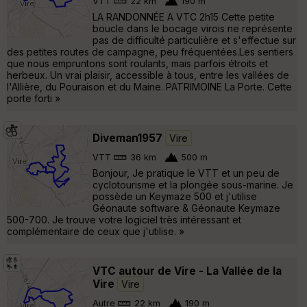
VTT
22 km
190 m
LA RANDONNÉE A VTC 2h15 Cette petite
boucle dans le bocage virois ne représente
pas de difficulté particulière et s'effectue sur
des petites routes de campagne, peu fréquentées.Les sentiers
que nous empruntons sont roulants, mais parfois étroits et
herbeux. Un vrai plaisir, accessible à tous, entre les vallées de
l'Allière, du Pouraison et du Maine. PATRIMOINE La Porte. Cette
porte forti »
Diveman1957
Vire
VTT
36 km
500 m
Bonjour, Je pratique le VTT et un peu de
cyclotourisme et la plongée sous-marine. Je
possède un Keymaze 500 et j'utilise
Géonaute software & Géonaute Keymaze
500-700. Je trouve votre logiciel très intéressant et
complémentaire de ceux que j'utilise. »
VTC autour de Vire - La Vallée de la
Vire
Vire
Autre
22 km
190 m