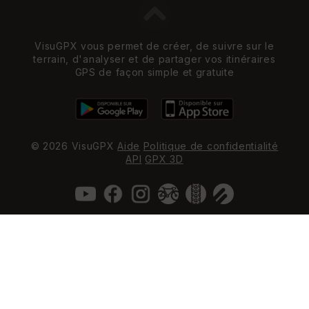
VisuGPX vous permet de créer, de suivre sur le
terrain, d'analyser et de partager vos itinéraires
GPS de façon simple et gratuite
© 2026 VisuGPX
Aide
Politique de confidentialité
API
GPX 3D