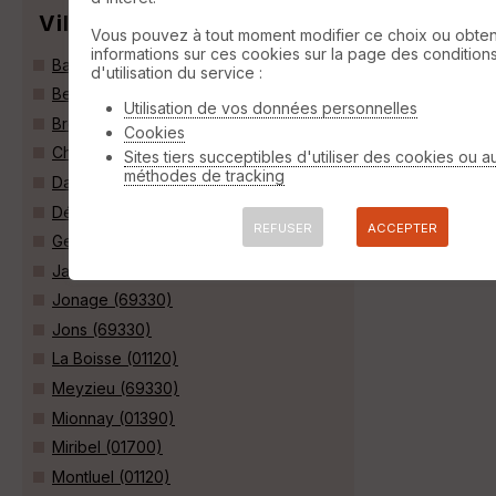
Villes
Vous pouvez à tout moment modifier ce choix ou obten
informations sur ces cookies sur la page des condition
Balan (01360)
d'utilisation du service :
Beynost (01700)
Utilisation de vos données personnelles
Bressolles (01360)
Cookies
Chassieu (69680)
Sites tiers succeptibles d'utiliser des cookies ou a
méthodes de tracking
Dagneux (01120)
Décines-Charpieu (69150)
REFUSER
ACCEPTER
Genas (69740)
Janneyrias (38280)
Jonage (69330)
Jons (69330)
La Boisse (01120)
Meyzieu (69330)
Mionnay (01390)
Miribel (01700)
Montluel (01120)