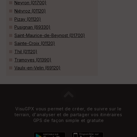
Neyron (01700)
Niévroz (01120)
Pizay (01120)
Pusignan (69330)
Saint-Maurice-de-Beynost (01700)
Sainte-Croix (01120)
Thil (01120)
Tramoyes (01390)
Vaulx-en-Velin (69120)
VisuGPX vous permet de créer, de suivre sur le
terrain, d'analyser et de partager vos itinéraires
GPS de façon simple et gratuite