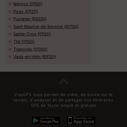
Niévroz (01120)
Pizay (01120)
Pusignan (69330)
Saint-Maurice-de-Beynost (01700)
Sainte-Croix (01120)
Thil (01120)
Tramoyes (01390)
Vaulx-en-Velin (69120)
VisuGPX vous permet de créer, de suivre sur le
terrain, d'analyser et de partager vos itinéraires
GPS de façon simple et gratuite