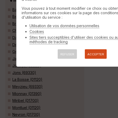
Vous pouvez à tout moment modifier ce choix ou obten
Balan (01360)
informations sur ces cookies sur la page des condition
Beynost (01700)
d'utilisation du service :
Bressolles (01360)
Utilisation de vos données personnelles
Chassieu (69680)
Cookies
Sites tiers succeptibles d'utiliser des cookies ou a
Dagneux (01120)
méthodes de tracking
Décines-Charpieu (69150)
Genas (69740)
REFUSER
ACCEPTER
Janneyrias (38280)
Jonage (69330)
Jons (69330)
La Boisse (01120)
Meyzieu (69330)
Mionnay (01390)
Miribel (01700)
Montluel (01120)
Neyron (01700)