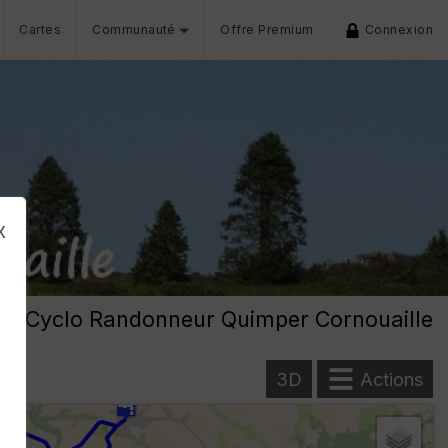
Cartes
Communauté
Offre Premium
Connexion
x
Cyclo Randonneur Quimper Cornouaille
3D
Actions
s