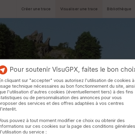
Créer une trace
Visualiser une trace
Bibliothèque
Pour soutenir VisuGPX, faites le bon choi
En cliquant sur "accepter" vous autorisez l'utilisation de cookies à
usage technique nécessaires au bon fonctionnement du site, ainsi
que l'utilisation d'autres cookies (éventuellement tiers) à des fins
statistiques ou de personnalisation des annonces pour vous
proposer des services et des offres adaptées à vos centres
d'interêt.
Vous pouvez à tout moment modifier ce choix ou obtenir des
informations sur ces cookies sur la page des conditions générale
d'utilisation du service :