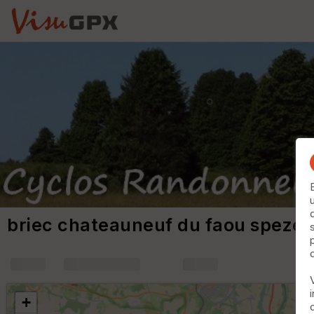
briec chateauneuf du faou spezet
+
m
+