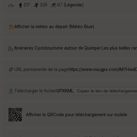
217
326
67 [
Légende
]
Afficher la météo au départ (Météo Blue)
Itinéraires Cyclotourisme autour de
Quimper
·
Les plus belles 
URL permanente de la page
https://www.visugpx.com/lM7Hwd
Télécharger le fichier
GPX
KML
Afficher le QRCode pour téléchargement sur mobile