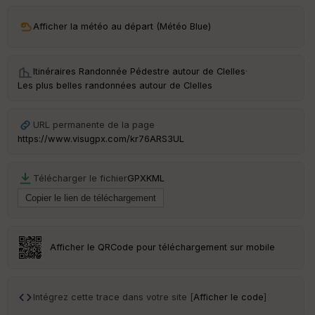
ar
Afficher la météo au départ (Météo Blue)
ri
v
é
e
Itinéraires Randonnée Pédestre autour de
Clelles
·
Les plus belles randonnées autour de Clelles
Fil
tr
e
URL permanente de la page
P
https://www.visugpx.com/kr76ARS3UL
OI
Télécharger le fichier
GPX
KML
C
ou
le
ur
Afficher le QRCode pour téléchargement sur mobile
Ep
Intégrez cette trace dans votre site [
Afficher le code
]
ai