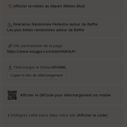
ri
v
Afficher la météo au départ (Météo Blue)
é
e
Itinéraires Randonnée Pédestre autour de
Baffie
·
C
Les plus belles randonnées autour de Baffie
ou
le
ur
URL permanente de la page
https://www.visugpx.com/kaUHA8OkA1
Télécharger le fichier
GPX
KML
Ep
ai
ss
eu
r
Afficher le QRCode pour téléchargement sur mobile
Tr
an
sp
Intégrez cette trace dans votre site [
Afficher le code
]
ar
en