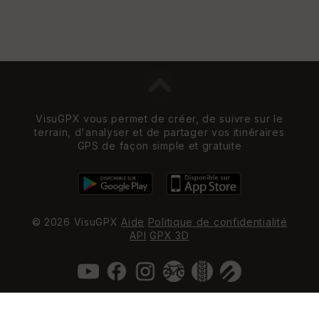
VisuGPX vous permet de créer, de suivre sur le
terrain, d'analyser et de partager vos itinéraires
GPS de façon simple et gratuite
© 2026 VisuGPX
Aide
Politique de confidentialité
API
GPX 3D