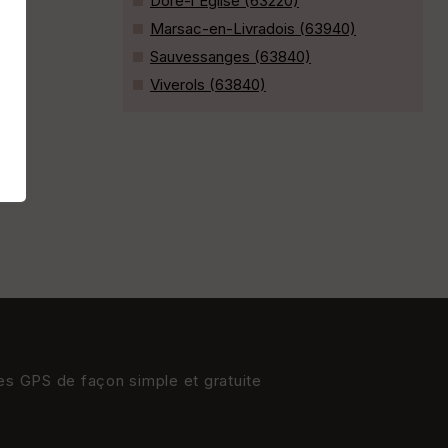
Dore-l'Église (63220)
Marsac-en-Livradois (63940)
Sauvessanges (63840)
Viverols (63840)
res GPS de façon simple et gratuite