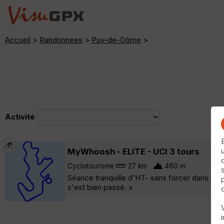
Accueil
>
Randonnées
>
Puy-de-Dôme
>
Activité
MyWhoosh - ELITE - UCI 3 tours
Cyclotourisme
27 km
460 m
Séance tranquille d'HT- sans forcer dans les
s'est bien passé. »