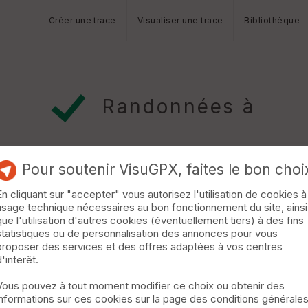
Créer une trace
Visualiser une trace
Bibliothèque
Randonnées à
Pour soutenir VisuGPX, faites le bon choi
En cliquant sur "accepter" vous autorisez l'utilisation de cookies à
usage technique nécessaires au bon fonctionnement du site, ainsi
que l'utilisation d'autres cookies (éventuellement tiers) à des fins
statistiques ou de personnalisation des annonces pour vous
 qq cotes - encore bien transpiré - pendant l'exercice le genou a
proposer des services et des offres adaptées à vos centres
d'interêt.
Vous pouvez à tout moment modifier ce choix ou obtenir des
informations sur ces cookies sur la page des conditions générale