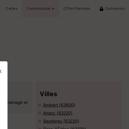
Cartes
Communauté
Offre Premium
Connexion
x
Villes
 été ménagé et
Ambert (63600)
Arlanc (63220)
Beurières (63220)
s