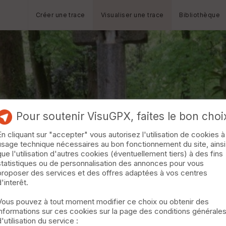
Créer une trace
Visualiser une trace
Bibliothèque
Pour soutenir VisuGPX, faites le bon choi
En cliquant sur "accepter" vous autorisez l'utilisation de cookies à
usage technique nécessaires au bon fonctionnement du site, ainsi
que l'utilisation d'autres cookies (éventuellement tiers) à des fins
statistiques ou de personnalisation des annonces pour vous
proposer des services et des offres adaptées à vos centres
d'interêt.
Vous pouvez à tout moment modifier ce choix ou obtenir des
informations sur ces cookies sur la page des conditions générale
d'utilisation du service :