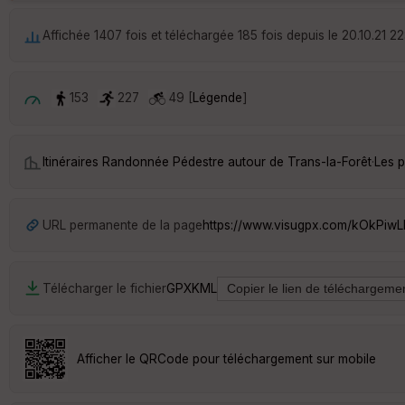
Affichée 1407 fois et téléchargée 185 fois depuis le 20.10.21 22
153
227
49 [
Légende
]
Itinéraires Randonnée Pédestre autour de
Trans-la-Forêt
·
Les p
URL permanente de la page
https://www.visugpx.com/kOkPiw
Télécharger le fichier
GPX
KML
Afficher le QRCode pour téléchargement sur mobile