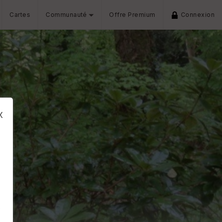
Cartes
Communauté
Offre Premium
Connexion
x
s