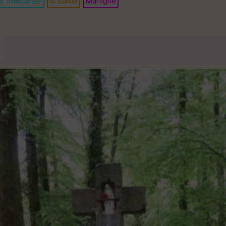
e Villecartier
la Ballue
Martigné