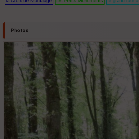
la Croix de Montaugé
les Petits Monuments
le grand tour d
Photos