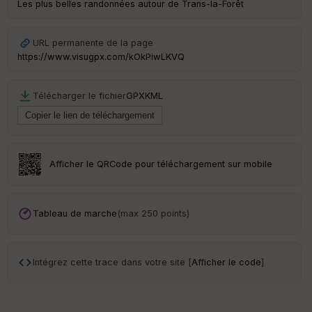
an
Les plus belles randonnées autour de Trans-la-Forêt
sp
ar
en
URL permanente de la page
ce
https://www.visugpx.com/kOkPiwLKVQ
Po
Télécharger le fichier
GPX
KML
int
illé
s
S
Afficher le QRCode pour téléchargement sur mobile
e
n
s
Tableau de marche
(max 250 points)
St
re
et
Intégrez cette trace dans votre site [
Afficher le code
]
Vi
e
w