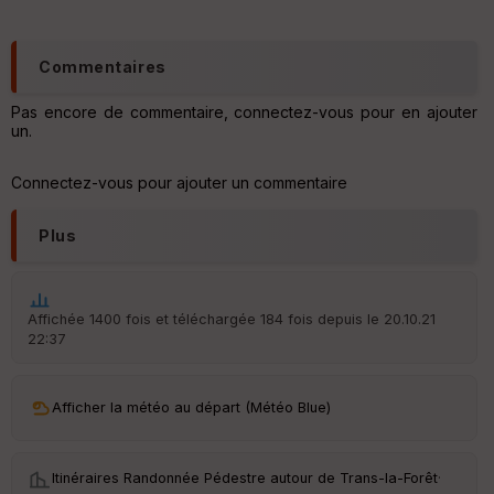
t
ar
Commentaires
ri
v
Pas encore de commentaire, connectez-vous pour en ajouter
é
un.
e
C
Connectez-vous pour ajouter un commentaire
ou
le
ur
Plus
Affichée 1400 fois et téléchargée 184 fois depuis le 20.10.21
22:37
Ep
ai
ss
eu
Afficher la météo au départ (Météo Blue)
r
Itinéraires Randonnée Pédestre autour de
Trans-la-Forêt
·
Tr