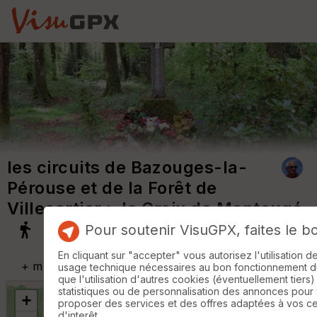
les circuits de Bazouges-la-
Pérouse et de la Forêt de
Villecartier
> la Croix de Montaugé
Pour soutenir VisuGPX, faites le b
En cliquant sur "accepter" vous autorisez l'utilisation 
+
m
usage technique nécessaires au bon fonctionnement du 
que l'utilisation d'autres cookies (éventuellement tiers)
statistiques ou de personnalisation des annonces pour
+
proposer des services et des offres adaptées à vos c
d'interêt.