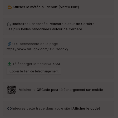
ri
v
Afficher la météo au départ (Météo Blue)
é
e
Itinéraires Randonnée Pédestre autour de
Cerbère
·
C
Les plus belles randonnées autour de Cerbère
ou
le
ur
URL permanente de la page
https://www.visugpx.com/jaVFGdqoxy
Télécharger le fichier
GPX
KML
Ep
ai
ss
eu
r
Afficher le QRCode pour téléchargement sur mobile
Tr
an
sp
Intégrez cette trace dans votre site [
Afficher le code
]
ar
en