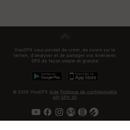
VisuGPX vous permet de créer, de suivre sur le
terrain, d'analyser et de partager vos itinéraires
GPS de façon simple et gratuite
© 2026 VisuGPX
Aide
Politique de confidentialité
API
GPX 3D