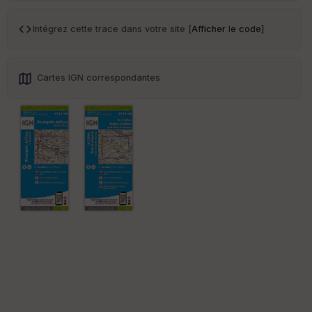
an
sp
ar
Intégrez cette trace dans votre site [
Afficher le code
]
en
ce
Cartes IGN correspondantes
Po
int
illé
s
S
e
n
s
St
re
et
Vi
e
w