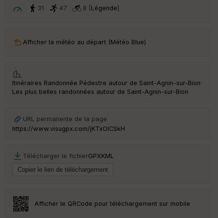
t
31
47
8 [
Légende
]
ar
ri
v
Afficher la météo au départ (Météo Blue)
é
e
C
Itinéraires Randonnée Pédestre autour de
Saint-Agnin-sur-Bion
·
ou
Les plus belles randonnées autour de Saint-Agnin-sur-Bion
le
ur
URL permanente de la page
https://www.visugpx.com/jKTxOICSkH
Ep
Télécharger le fichier
GPX
KML
ai
ss
eu
r
Afficher le QRCode pour téléchargement sur mobile
Tr