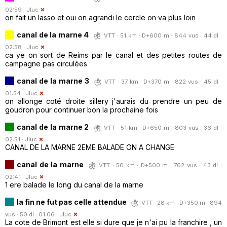
02:59 ·
Jluc
on fait un lasso et oui on agrandi le cercle on va plus loin
canal de la marne 4
VTT · 51 km · D+600 m · 844 vus · 44 dl ·
02:58 ·
Jluc
ca ye on sort de Reims par le canal et des petites routes de
campagne pas circulées
canal de la marne 3
VTT · 37 km · D+370 m · 822 vus · 45 dl ·
01:54 ·
Jluc
on allonge coté droite sillery j'aurais du prendre un peu de
goudron pour continuer bon la prochaine fois
canal de la marne 2
VTT · 51 km · D+650 m · 803 vus · 36 dl ·
02:51 ·
Jluc
CANAL DE LA MARNE 2EME BALADE ON A CHANGE
canal de la marne
VTT · 50 km · D+500 m · 762 vus · 43 dl ·
02:41 ·
Jluc
1 ere balade le long du canal de la marne
la fin ne fut pas celle attendue
VTT · 28 km · D+350 m · 894
vus · 50 dl · 01:06 ·
Jluc
La cote de Brimont est elle si dure que je n'ai pu la franchire , un