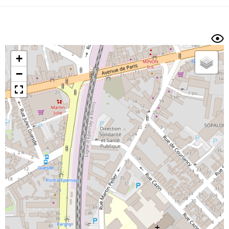
Dénivelé min/max
Auteur
Dossier
et
sous-dossiers
+
Trier par
−
Horodatage
Photos