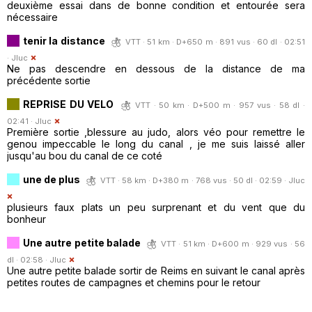
deuxième essai dans de bonne condition et entourée sera
nécessaire
tenir la distance
VTT · 51 km · D+650 m · 891 vus · 60 dl · 02:51
·
Jluc
Ne pas descendre en dessous de la distance de ma
précédente sortie
REPRISE DU VELO
VTT · 50 km · D+500 m · 957 vus · 58 dl ·
02:41 ·
Jluc
Première sortie ,blessure au judo, alors véo pour remettre le
genou impeccable le long du canal , je me suis laissé aller
jusqu'au bou du canal de ce coté
une de plus
VTT · 58 km · D+380 m · 768 vus · 50 dl · 02:59 ·
Jluc
plusieurs faux plats un peu surprenant et du vent que du
bonheur
Une autre petite balade
VTT · 51 km · D+600 m · 929 vus · 56
dl · 02:58 ·
Jluc
Une autre petite balade sortir de Reims en suivant le canal après
petites routes de campagnes et chemins pour le retour