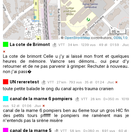
50 m
©
OpenStreetMap
contributors,
ODbL 1.0
La cote de Brimont
VTT · 34 km · 1239 vus · 49 dl · 01:59 ·
Jluc
La cote de brimont Celle u j'y ai laissé mon front et quelques
heures de mémoire. Vaincre ses démons... oui peur d'y
retourner et de ne pas parvenir à grimper. Rechuter à nouveau..
non j'ai pass�
UN rereretest
VTT · 27 km · 793 vus · 35 dl · 01:24 ·
Jluc
toute petite balade le ong du canal après trauma cranien
canal de la marne 6 pompiers
VTT · 28 km · D+350 m · 1019
vus · 52 dl · 01:06 ·
Jluc
canal de la marne 6 pompiers ben au 6eme tour un gros HIC fin
des petits tours pffffff le pompiers me ramènent mais je
n'entends pas la sirène misère
canal de la marne 5
VTT · 58 km · D+380 m · 891 vus · 60 dl ·