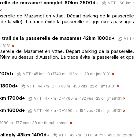
sserelle de mazamet complet 60km 2500d+
VTT · 60 km ·
asserelle de Mazamet en vttae. Départ parking de la passerelle
e la ville). La trace évite la passerelle et qqs rares passages
du trail de la passerelle de mazamet 42km 1800d+
VTT ·
ma8131
asserelle de Mazamet en vttae. Départ parking de la passerelle.
9km au dessus d'Aussillon. La trace évite la passerelle et qqs
1700d+
VTT · 45 km · D+1740 m · 162 vus · 28 dl ·
jma8131
m 1800d+
VTT · 44 km · D+1760 m · 450 vus · 22 dl ·
jma8131
7km 1700d+
VTT · 47 km · D+1760 m · 182 vus · 25 dl ·
jma8131
6km 1600d+
VTT · 46 km · D+1590 m · 154 vus · 29 dl ·
jma8131
980 m · 177 vus · 38 dl ·
therubiksman
 villegly 43km 1400d+
VTT · 42 km · D+1360 m · 145 vus · 25 dl ·