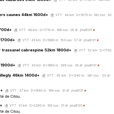
 vers caunes 44km 1600d+
VTT · 44 km · D+1670 m · 192 vus · 30
1700d+
VTT · 46 km · D+1710 m · 198 vus · 26 dl ·
jma8131
m 1700d+
VTT · 43 km · D+1680 m · 153 vus · 27 dl ·
jma8131
egly trassanel cabrespine 52km 1800d+
VTT · 52 km · D+1700
m 1900d+
VTT · 43 km · D+1850 m · 299 vus · 35 dl ·
jma8131
 villegly 46km 1400d+
VTT · 45 km · D+1240 m · 381 vus · 33 dl ·
d+
VTT · 37 km · D+1940 m · 199 vus · 31 dl ·
jma8131
té de Citou.
d+
VTT · 41 km · D+2290 m · 159 vus · 31 dl ·
jma8131
té de Citou.