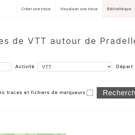
Créer une trace
Visualiser une trace
Bibliothèque
res de VTT autour de Prade
Activité
Départ
Longueur min/max
les traces et fichiers de marqueurs
Dossier
et sous-doss
Trier par
Horodatage
Photos