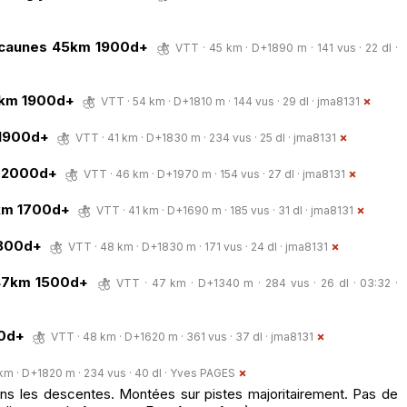
s caunes 45km 1900d+
VTT · 45 km · D+1890 m · 141 vus · 22 dl ·
4km 1900d+
VTT · 54 km · D+1810 m · 144 vus · 29 dl ·
jma8131
 1900d+
VTT · 41 km · D+1830 m · 234 vus · 25 dl ·
jma8131
m 2000d+
VTT · 46 km · D+1970 m · 154 vus · 27 dl ·
jma8131
1km 1700d+
VTT · 41 km · D+1690 m · 185 vus · 31 dl ·
jma8131
1800d+
VTT · 48 km · D+1830 m · 171 vus · 24 dl ·
jma8131
 47km 1500d+
VTT · 47 km · D+1340 m · 284 vus · 26 dl · 03:32 ·
00d+
VTT · 48 km · D+1620 m · 361 vus · 37 dl ·
jma8131
km · D+1820 m · 234 vus · 40 dl ·
Yves PAGES
s les descentes. Montées sur pistes majoritairement. Pas de