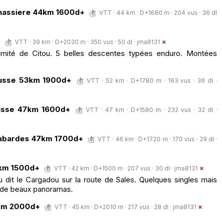
pinassiere 44km 1600d+
VTT · 44 km · D+1680 m · 204 vus · 36 dl
d
VTT · 39 km · D+2030 m · 350 vus · 50 dl ·
jma8131
imité de Citou. 5 belles descentes typées enduro. Montées
rausse 53km 1900d+
VTT · 52 km · D+1780 m · 163 vus · 36 dl ·
ausse 47km 1600d+
VTT · 47 km · D+1580 m · 232 vus · 32 dl ·
 cabardes 47km 1700d+
VTT · 46 km · D+1720 m · 170 vus · 29 dl ·
43km 1500d+
VTT · 42 km · D+1500 m · 207 vus · 30 dl ·
jma8131
ieu dit le Cargadou sur la route de Sales. Quelques singles mais
 de beaux panoramas.
5km 2000d+
VTT · 45 km · D+2010 m · 217 vus · 28 dl ·
jma8131