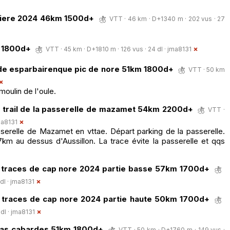
niere 2024 46km 1500d+
VTT · 46 km · D+1340 m · 202 vus · 27
m 1800d+
VTT · 45 km · D+1810 m · 126 vus · 24 dl ·
jma8131
ide esparbairenque pic de nore 51km 1800d+
VTT · 50 km
oulin de l'oule.
du trail de la passerelle de mazamet 54km 2200d+
VTT ·
ma8131
asserelle de Mazamet en vttae. Départ parking de la passerelle.
m au dessus d'Aussillon. La trace évite la passerelle et qqs
es traces de cap nore 2024 partie basse 57km 1700d+
dl ·
jma8131
es traces de cap nore 2024 partie haute 50km 1700d+
dl ·
jma8131
 mas cabardes 51km 1800d+
VTT · 50 km · D+1760 m · 149 vus ·