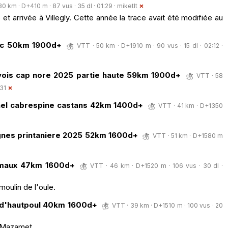
30 km · D+410 m · 87 vus · 35 dl · 01:29 ·
miketlt
t arrivée à Villegly. Cette année la trace avait été modifiée au
sec 50km 1900d+
VTT · 50 km · D+1910 m · 90 vus · 15 dl · 02:12 ·
rvois cap nore 2025 partie haute 59km 1900d+
VTT · 58
31
anel cabrespine castans 42km 1400d+
VTT · 41 km · D+1350
nes printaniere 2025 52km 1600d+
VTT · 51 km · D+1580 m
emaux 47km 1600d+
VTT · 46 km · D+1520 m · 106 vus · 30 dl ·
oulin de l'oule.
 d'hautpoul 40km 1600d+
VTT · 39 km · D+1510 m · 100 vus · 20
e Mazamet.