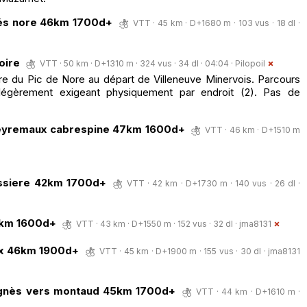
és nore 46km 1700d+
VTT · 45 km · D+1680 m · 103 vus · 18 dl ·
oire
VTT · 50 km · D+1310 m · 324 vus · 34 dl · 04:04 ·
Pilopoil
 du Pic de Nore au départ de Villeneuve Minervois. Parcours
légèrement exigeant physiquement par endroit (2). Pas de
 peyremaux cabrespine 47km 1600d+
VTT · 46 km · D+1510 m
assiere 42km 1700d+
VTT · 42 km · D+1730 m · 140 vus · 26 dl ·
4km 1600d+
VTT · 43 km · D+1550 m · 152 vus · 32 dl ·
jma8131
ux 46km 1900d+
VTT · 45 km · D+1900 m · 155 vus · 30 dl ·
jma8131
gnès vers montaud 45km 1700d+
VTT · 44 km · D+1610 m ·