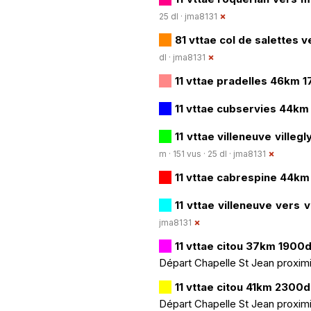
25 dl ·
jma8131
81 vttae col de salettes
dl ·
jma8131
11 vttae pradelles 46km 
11 vttae cubservies 44k
11 vttae villeneuve vill
m · 151 vus · 25 dl ·
jma8131
11 vttae cabrespine 44k
11 vttae villeneuve vers
jma8131
11 vttae citou 37km 1900
Départ Chapelle St Jean proximi
11 vttae citou 41km 2300
Départ Chapelle St Jean proximi