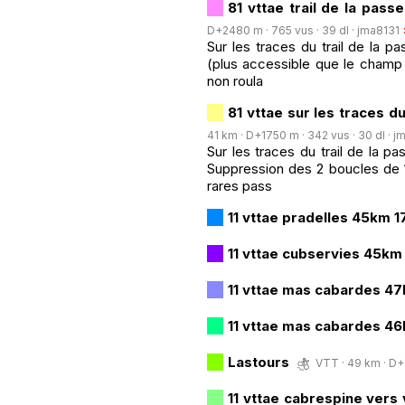
81 vttae trail de la pa
D+2480 m · 765 vus · 39 dl ·
jma8131
Sur les traces du trail de la p
(plus accessible que le champ d
non roula
81 vttae sur les traces 
41 km · D+1750 m · 342 vus · 30 dl ·
j
Sur les traces du trail de la p
Suppression des 2 boucles de 1
rares pass
11 vttae pradelles 45km 
11 vttae cubservies 45k
11 vttae mas cabardes 4
11 vttae mas cabardes 4
Lastours
VTT · 49 km · D+1
11 vttae cabrespine vers