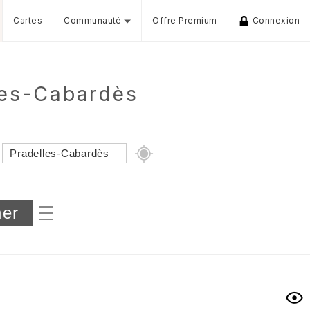
Cartes
Communauté
Offre Premium
Connexion
lles-Cabardès
Dénivelé min/max
iers