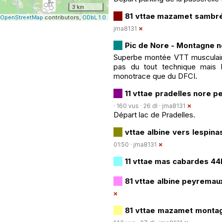
3 km
81 vttae mazamet sambr
OpenStreetMap
contributors,
ODbL 1.0
jma8131
Pic de Nore - Montagne n
Superbe montée VTT musculaire
pas du tout technique mais 
monotrace que du DFCI.
11 vttae pradelles nore
· 160 vus · 26 dl ·
jma8131
Départ lac de Pradelles.
vttae albine vers lespin
01:50 ·
jma8131
11 vttae mas cabardes 4
81 vttae albine peyrema
81 vttae mazamet monta