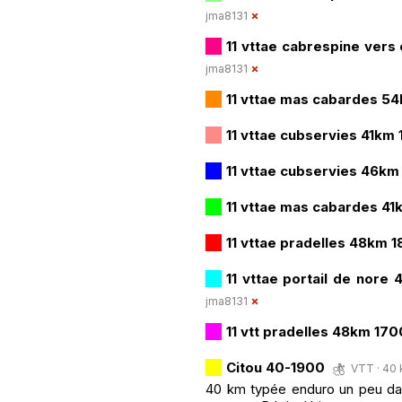
jma8131
11 vttae cabrespine ver
jma8131
11 vttae mas cabardes 5
11 vttae cubservies 41km
11 vttae cubservies 46k
11 vttae mas cabardes 4
11 vttae pradelles 48km 
11 vttae portail de nore
jma8131
11 vtt pradelles 48km 17
Citou 40-1900
VTT · 40 
40 km typée enduro un peu dan