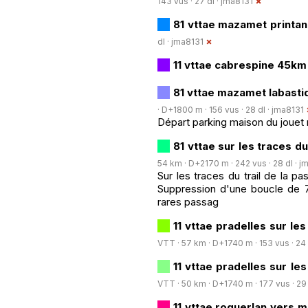
143 vus · 27 dl ·
jma8131
81 vttae mazamet printa
dl ·
jma8131
11 vttae cabrespine 45k
81 vttae mazamet labast
· D+1800 m · 156 vus · 28 dl ·
jma8131
Départ parking maison du jouet m
81 vttae sur les traces 
54 km · D+2170 m · 242 vus · 28 dl ·
j
Sur les traces du trail de la p
Suppression d'une boucle de 7k
rares passag
11 vttae pradelles sur l
VTT · 57 km · D+1740 m · 153 vus · 24 
11 vttae pradelles sur l
VTT · 50 km · D+1740 m · 177 vus · 29 
11 vttae roquerlan vers