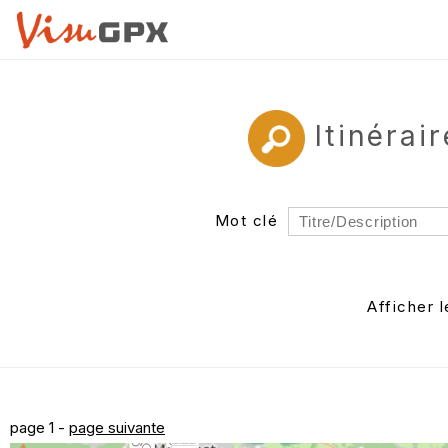
Itinérai
Mot clé
Rayon
Département
Afficher 
Auteur
page 1 -
page suivante