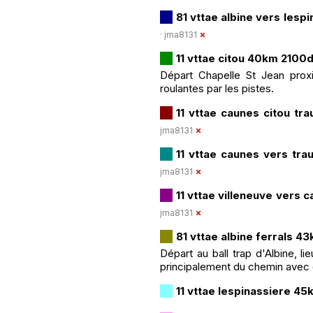
81 vttae albine vers les
·
jma8131
11 vttae citou 40km 2100
Départ Chapelle St Jean prox
roulantes par les pistes.
11 vttae caunes citou t
jma8131
11 vttae caunes vers tr
jma8131
11 vttae villeneuve vers
jma8131
81 vttae albine ferrals 
Départ au ball trap d'Albine, l
principalement du chemin avec
11 vttae lespinassiere 4