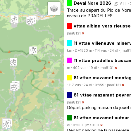
Deval Nore 2026
VTT · 
Trace au départ du Pic de Nore e
niveau de PRADELLES
vttae albine vers rieus
jma8131
11 vttae villeneuve mine
km · D+1920 m · 114 vus · 24 dl ·
jma81
11 vttae pradelles trass
m · 402 vus · 19 dl ·
jma8131
81 vttae mazamet montag
· 117 vus · 24 dl · 02:59 ·
jma8131
81 vttae mazamet peyr
jma8131
Départ parking maison du jouet m
81 vttae mazamet autour
dl · 02:33 ·
jma8131
Départ parking de la passerell