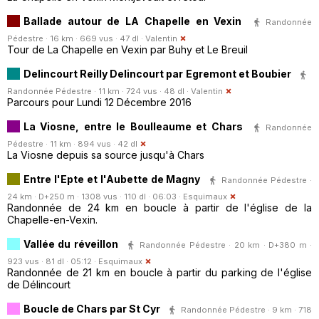
Ballade autour de LA Chapelle en Vexin
Randonnée
Pédestre · 16 km · 669 vus · 47 dl ·
Valentin
Tour de La Chapelle en Vexin par Buhy et Le Breuil
Delincourt Reilly Delincourt par Egremont et Boubier
Randonnée Pédestre · 11 km · 724 vus · 48 dl ·
Valentin
Parcours pour Lundi 12 Décembre 2016
La Viosne, entre le Boulleaume et Chars
Randonnée
Pédestre · 11 km · 894 vus · 42 dl
La Viosne depuis sa source jusqu'à Chars
Entre l'Epte et l'Aubette de Magny
Randonnée Pédestre ·
24 km · D+250 m · 1308 vus · 110 dl · 06:03 ·
Esquimaux
Randonnée de 24 km en boucle à partir de l'église de la
Chapelle-en-Vexin.
Vallée du réveillon
Randonnée Pédestre · 20 km · D+380 m ·
923 vus · 81 dl · 05:12 ·
Esquimaux
Randonnée de 21 km en boucle à partir du parking de l'église
de Délincourt
Boucle de Chars par St Cyr
Randonnée Pédestre · 9 km · 718