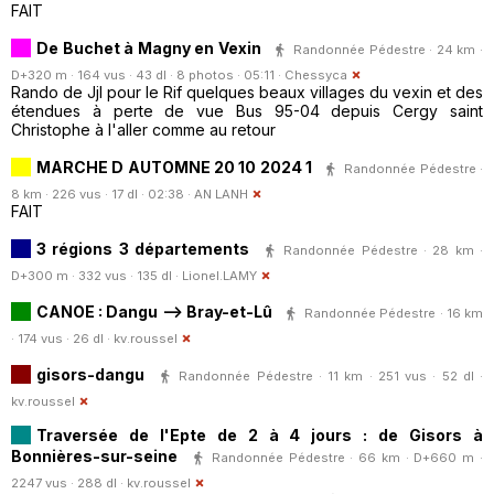
FAIT
De Buchet à Magny en Vexin
Randonnée Pédestre · 24 km ·
D+320 m · 164 vus · 43 dl · 8 photos · 05:11 ·
Chessyca
Rando de Jjl pour le Rif quelques beaux villages du vexin et des
étendues à perte de vue Bus 95-04 depuis Cergy saint
Christophe à l'aller comme au retour
MARCHE D AUTOMNE 20 10 2024 1
Randonnée Pédestre ·
8 km · 226 vus · 17 dl · 02:38 ·
AN LANH
FAIT
3 régions 3 départements
Randonnée Pédestre · 28 km ·
D+300 m · 332 vus · 135 dl ·
Lionel.LAMY
CANOE : Dangu --> Bray-et-Lû
Randonnée Pédestre · 16 km
· 174 vus · 26 dl ·
kv.roussel
gisors-dangu
Randonnée Pédestre · 11 km · 251 vus · 52 dl ·
kv.roussel
Traversée de l'Epte de 2 à 4 jours : de Gisors à
Bonnières-sur-seine
Randonnée Pédestre · 66 km · D+660 m ·
2247 vus · 288 dl ·
kv.roussel