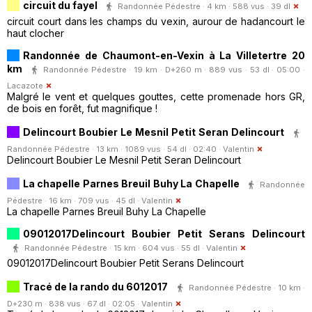
circuit du fayel
Randonnée Pédestre · 4 km · 588 vus · 39 dl
circuit court dans les champs du vexin, aurour de hadancourt le
haut clocher
Randonnée de Chaumont-en-Vexin à La Villetertre 20
km
Randonnée Pédestre · 19 km · D+260 m · 889 vus · 53 dl · 05:00 ·
Lacazote
Malgré le vent et quelques gouttes, cette promenade hors GR,
de bois en forêt, fut magnifique !
Delincourt Boubier Le Mesnil Petit Seran Delincourt
Randonnée Pédestre · 13 km · 1089 vus · 54 dl · 02:40 ·
Valentin
Delincourt Boubier Le Mesnil Petit Seran Delincourt
La chapelle Parnes Breuil Buhy La Chapelle
Randonnée
Pédestre · 16 km · 709 vus · 45 dl ·
Valentin
La chapelle Parnes Breuil Buhy La Chapelle
09012017Delincourt Boubier Petit Serans Delincourt
Randonnée Pédestre · 15 km · 604 vus · 55 dl ·
Valentin
09012017Delincourt Boubier Petit Serans Delincourt
Tracé de la rando du 6012017
Randonnée Pédestre · 10 km ·
D+230 m · 838 vus · 67 dl · 02:05 ·
Valentin