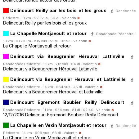
Delincourt Reilly par les bois et les groux
Randonnée
Pédestre · 11 km · 923 vus · 50 dl ·
Valentin
Delincourt Reilly par les bois et les groux
La Chapelle Montjavoult et retour
Randonnée Pédestre ·
13 km · D+210 m · 815 vus · 51 dl · 02:53 ·
Valentin
La Chapelle Montjavoult et retour
Delincourt via Beaugrenier Hérouval Lattinville
Randonnée Pédestre · 13 km · 712 vus · 64 dl ·
Valentin
Delincourt via Beaugrenier Hérouval Lattinville
Delincourt via Beaugrenier Herouval et Lattinville
Randonnée Pédestre · 14 km · 664 vus · 45 dl ·
Valentin
Delincourt via Beaugrenier Herouval et Lattinville
Delincourt Egremont Boubier Reilly Delincourt
Randonnée Pédestre · 11 km · 934 vus · 81 dl · 02:40 ·
Valentin
12/12/2016 Delincourt Egremont Boubier Reilly Delincourt
La Chapelle en Vexin Montjavoult et retour
Randonnée
Pédestre · 14 km · 699 vus · 63 dl ·
Valentin
La Chapelle en Vexin Montjavoult et retour