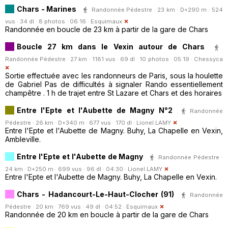
Chars - Marines
Randonnée Pédestre · 23 km · D+290 m · 524
vus · 34 dl · 8 photos · 06:16 ·
Esquimaux
Randonnée en boucle de 23 km à partir de la gare de Chars
Boucle 27 km dans le Vexin autour de Chars
Randonnée Pédestre · 27 km · 1181 vus · 69 dl · 10 photos · 05:19 ·
Chessyca
Sortie effectuée avec les randonneurs de Paris, sous la houlette
de Gabriel Pas de difficultés à signaler Rando essentiellement
champêtre . 1 h de trajet entre St Lazare et Chars et des horaires
Entre l'Epte et l'Aubette de Magny N°2
Randonnée
Pédestre · 26 km · D+340 m · 677 vus · 170 dl ·
Lionel.LAMY
Entre l'Epte et l'Aubette de Magny. Buhy, La Chapelle en Vexin,
Ambleville.
Entre l'Epte et l'Aubette de Magny
Randonnée Pédestre ·
24 km · D+250 m · 699 vus · 96 dl · 04:30 ·
Lionel.LAMY
Entre l'Epte et l'Aubette de Magny. Buhy, La Chapelle en Vexin.
Chars - Hadancourt-Le-Haut-Clocher (91)
Randonnée
Pédestre · 20 km · 769 vus · 49 dl · 04:52 ·
Esquimaux
Randonnée de 20 km en boucle à partir de la gare de Chars