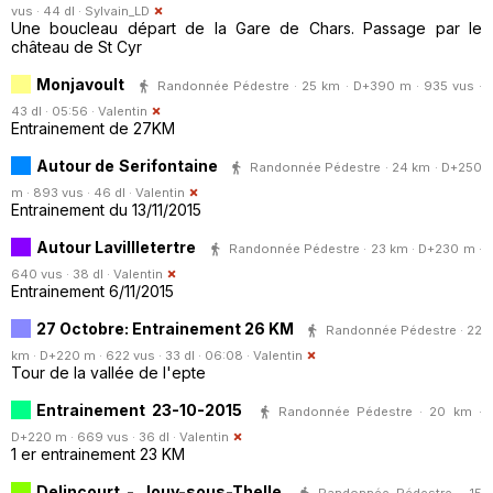
vus · 44 dl ·
Sylvain_LD
Une boucleau départ de la Gare de Chars. Passage par le
château de St Cyr
Monjavoult
Randonnée Pédestre · 25 km · D+390 m · 935 vus ·
43 dl · 05:56 ·
Valentin
Entrainement de 27KM
Autour de Serifontaine
Randonnée Pédestre · 24 km · D+250
m · 893 vus · 46 dl ·
Valentin
Entrainement du 13/11/2015
Autour Lavillletertre
Randonnée Pédestre · 23 km · D+230 m ·
640 vus · 38 dl ·
Valentin
Entrainement 6/11/2015
27 Octobre: Entrainement 26 KM
Randonnée Pédestre · 22
km · D+220 m · 622 vus · 33 dl · 06:08 ·
Valentin
Tour de la vallée de l'epte
Entrainement 23-10-2015
Randonnée Pédestre · 20 km ·
D+220 m · 669 vus · 36 dl ·
Valentin
1 er entrainement 23 KM
Delincourt - Jouy-sous-Thelle
Randonnée Pédestre · 15