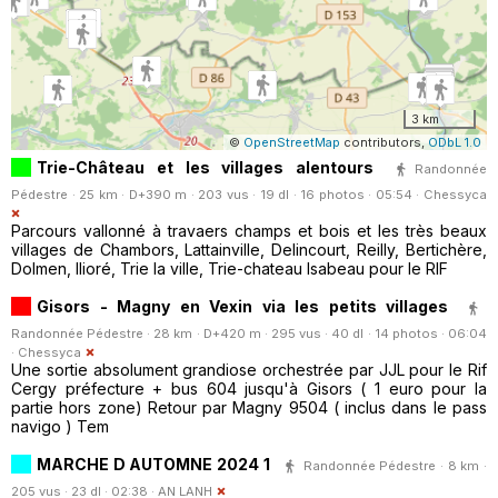
3 km
©
OpenStreetMap
contributors,
ODbL 1.0
Trie-Château et les villages alentours
Randonnée
Pédestre · 25 km · D+390 m · 203 vus · 19 dl · 16 photos · 05:54 ·
Chessyca
Parcours vallonné à travaers champs et bois et les très beaux
villages de Chambors, Lattainville, Delincourt, Reilly, Bertichère,
Dolmen, Ilioré, Trie la ville, Trie-chateau Isabeau pour le RIF
Gisors - Magny en Vexin via les petits villages
Randonnée Pédestre · 28 km · D+420 m · 295 vus · 40 dl · 14 photos · 06:04
·
Chessyca
Une sortie absolument grandiose orchestrée par JJL pour le Rif
Cergy préfecture + bus 604 jusqu'à Gisors ( 1 euro pour la
partie hors zone) Retour par Magny 9504 ( inclus dans le pass
navigo ) Tem
MARCHE D AUTOMNE 2024 1
Randonnée Pédestre · 8 km ·
205 vus · 23 dl · 02:38 ·
AN LANH