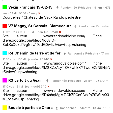
Vexin Français 15-02-15
Randonnée Pédestre · 5 km · 673
vus · 32 dl · 01:16 ·
Dzusy
Courcelles / Chateau de Vaux Rando pedestre
V7 Magny, St Gervais, Blamecourt
Randonnée Pédestre ·
13 km · 1144 vus · 85 dl ·
jean-luc95240
Site auteur : www.randovaldoise.com/ Fiche :
drive.google.com/file/d/1o0yIO-
SoLKcXuxcPvgNtrU19sdEj0w5z/view?usp=sharing
R4 Chemin de terre et de fer
Randonnée Pédestre · 17 km ·
1350 vus · 105 dl ·
jean-luc95240
Site auteur : www.randovaldoise.com/ fiche :
drive.google.com/file/d/1M8XZzALyTSV7whkXYTwdrE2sN9Nj5N
r5/view?usp=sharing
R3 Le toit du Vexin
Randonnée Pédestre · 21 km · D+270 m ·
1110 vus · 61 dl ·
jean-luc95240
Site auteur : www.randovaldoise.com/ Fiche :
drive.google.com/file/d/1D4ahqMgMZlCkZPGn0fwkfn79WlLvQ3
Mu/view?usp=sharing
Boucle à partie de Chars
Randonnée Pédestre · 19 km · 1898