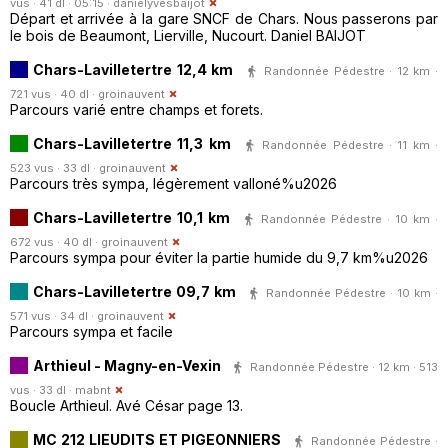
vus · 41 dl · 05:15 ·
danielyvesbaijot
Départ et arrivée à la gare SNCF de Chars. Nous passerons par
le bois de Beaumont, Lierville, Nucourt. Daniel BAIJOT
Chars-Lavilletertre 12,4 km
Randonnée Pédestre · 12 km ·
721 vus · 40 dl ·
groinauvent
Parcours varié entre champs et forets.
Chars-Lavilletertre 11,3 km
Randonnée Pédestre · 11 km ·
523 vus · 33 dl ·
groinauvent
Parcours très sympa, légèrement valloné%u2026
Chars-Lavilletertre 10,1 km
Randonnée Pédestre · 10 km ·
672 vus · 40 dl ·
groinauvent
Parcours sympa pour éviter la partie humide du 9,7 km%u2026
Chars-Lavilletertre 09,7 km
Randonnée Pédestre · 10 km ·
571 vus · 34 dl ·
groinauvent
Parcours sympa et facile
Arthieul - Magny-en-Vexin
Randonnée Pédestre · 12 km · 513
vus · 33 dl ·
mabnt
Boucle Arthieul. Avé César page 13.
MC 212 LIEUDITS ET PIGEONNIERS
Randonnée Pédestre ·