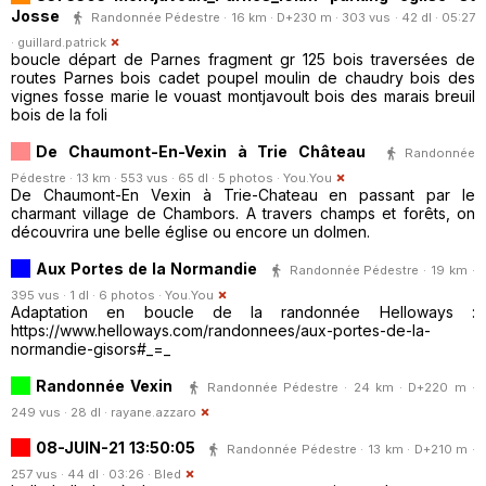
Josse
Randonnée Pédestre · 16 km · D+230 m · 303 vus · 42 dl · 05:27
·
guillard.patrick
boucle départ de Parnes fragment gr 125 bois traversées de
routes Parnes bois cadet poupel moulin de chaudry bois des
vignes fosse marie le vouast montjavoult bois des marais breuil
bois de la foli
De Chaumont-En-Vexin à Trie Château
Randonnée
Pédestre · 13 km · 553 vus · 65 dl · 5 photos ·
You.You
De Chaumont-En Vexin à Trie-Chateau en passant par le
charmant village de Chambors. A travers champs et forêts, on
découvrira une belle église ou encore un dolmen.
Aux Portes de la Normandie
Randonnée Pédestre · 19 km ·
395 vus · 1 dl · 6 photos ·
You.You
Adaptation en boucle de la randonnée Helloways :
https://www.helloways.com/randonnees/aux-portes-de-la-
normandie-gisors#_=_
Randonnée Vexin
Randonnée Pédestre · 24 km · D+220 m ·
249 vus · 28 dl ·
rayane.azzaro
08-JUIN-21 13:50:05
Randonnée Pédestre · 13 km · D+210 m ·
257 vus · 44 dl · 03:26 ·
Bled