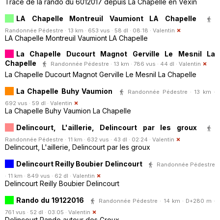
Tracé de la rando du 6012017 depuis La Chapelle en Vexin
LA Chapelle Montreuil Vaumiont LA Chapelle
Randonnée Pédestre · 13 km · 653 vus · 58 dl · 08:18 ·
Valentin
LA Chapelle Montreuil Vaumiont LA Chapelle
La Chapelle Ducourt Magnot Gerville Le Mesnil La
Chapelle
Randonnée Pédestre · 13 km · 786 vus · 44 dl ·
Valentin
La Chapelle Ducourt Magnot Gerville Le Mesnil La Chapelle
La Chapelle Buhy Vaumion
Randonnée Pédestre · 13 km ·
692 vus · 59 dl ·
Valentin
La Chapelle Buhy Vaumion La Chapelle
Delincourt, L'aillerie, Delincourt par les groux
Randonnée Pédestre · 11 km · 632 vus · 43 dl · 02:24 ·
Valentin
Delincourt, L'aillerie, Delincourt par les groux
Delincourt Reilly Boubier Delincourt
Randonnée Pédestre
· 11 km · 849 vus · 62 dl ·
Valentin
Delincourt Reilly Boubier Delincourt
Rando du 19122016
Randonnée Pédestre · 14 km · D+280 m ·
761 vus · 52 dl · 03:05 ·
Valentin
Delincourt Rando autour des Groux