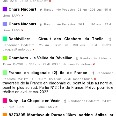
vus · 22 dl · 06:22 ·
Lionel.LAMY
Chars Nucourt
Randonnée Pédestre · 26 km · 205 vus · 55 dl ·
Lionel.LAMY
Chars Nucourt
Randonnée Pédestre · 26 km · 176 vus · 27 dl ·
Lionel.LAMY
Bachivillers - Circuit des Clochers du Thelle
Randonnée Pédestre · 25 km · D+280 m · 193 vus · 33 dl · 05:29 ·
JacquesRandoloup
Chambors - la Vallée du Réveillon
Randonnée Pédestre ·
15 km · D+290 m · 183 vus · 29 dl · 03:20 ·
JacquesRandoloup
France en diagonale (2) île de France
Randonnée
Pédestre · 241 km · D+3940 m · 1224 vus · 72 dl ·
randos bruno
traversée de la France en diagonale du point le plus au nord au
point le plus au sud. Partie N°2 : Île de France. Prévu pour être
réalisé en avril et mai 2022
Buhy - La Chapelle en Véxin
Randonnée Pédestre · 24 km ·
200 vus · 50 dl · 00:15 ·
Lionel.LAMY
8373305-Montjavoult_Parnes_16km parking église st