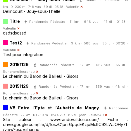
km · D+230 m · 748 vus · 39 dl · 05:18 ·
Valentin
Delincourt - Jouy-sous-Thelle
Titre
Randonnée Pédestre · 11 km · 646 vus · 47 dl · 01:23 ·
Valentin
dsdsdsdssd
Test2
Randonnée Pédestre · 3 km · 588 vus · 38 dl · 00:28 ·
Valentin
Test pour integration
20151129
Randonnée Pédestre · 17 km · 667 vus · 55 dl ·
Roncherollesrando
Le chemin du Baron de Bailleul - Gisors
20151129
Randonnée Pédestre · 17 km · 559 vus · 48 dl ·
Roncherollesrando
Le chemin du Baron de Bailleul - Gisors
V8 Entre l'Epte et l'Aubette de Magny
Randonnée
Pédestre · 22 km · D+230 m · 1244 vus · 88 dl ·
jean-luc95240
Site auteur : www.randovaldoise.com/ Fiche :
drive.google.com/file/d/1oszC1pnrGpqcEKzjoMcIfC92LWJOHy7f
/view?usp=sharing