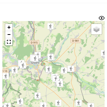
Dénivelé min/max
Auteur
Dossier
et
sous-dossiers
+
Trier par
−
Horodatage
Photos