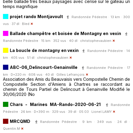
belle ballade très beaux paysages avec cerise sur le gateau un
temps magnifique
projet rando Montjavoult
Randonnée Pédestre · 13 km · 300
vus · 37 dl ·
Bled
Ballade champêtre et boisée de Montagny en vexin
Randonnée Pédestre · 15 km · 352 vus · 40 dl ·
christophevaubien
La boucle de montagny en vexin
Randonnée Pédestre · 14
km · 405 vus · 51 dl ·
christophevaubien
ABC-06_Delincourt-Genainville
Randonnée Pédestre · 17
km · D+220 m · 608 vus · 40 dl ·
Gilles Lefrançois
Association des Amis du Beauvaisis vers Compostelle Chemin de
Compostelle Section d'Amiens à Chartres se raccordant au
chemin de Tours Partiel de Delincourt à Genainville Modifié le
30/06/2020 (No
Chars - Marines MA-Rando-2020-06-21
Randonnée
Pédestre · 26 km · D+390 m · 329 vus · 39 dl · 05:03 ·
Lionel.LAMY
MRCQMD
Randonnée Pédestre · 9 km · 349 vus · 24 dl ·
Quentin.M