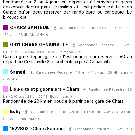
Randonné sur 2 ou 4 jours au départ et à l'arrivée de gares
desservie depuis paris (transilien J) Une portion est faite en
Canoë qu'on peut réserver par rando'epte ou canoepte. Le
bivouac est
CHARS SANTEUIL
Randonnée Pédestre · 23 km · D+220 m ·
153 vus · 28 dl ·
AN LANH
GR11 CHARS GENAINVILLE
Randonnée Pédestre · 33 km ·
D+510 m · 250 vus · 24 dl · 07:02 ·
n.menoux
Gare à gare départ gare de l'est pour retour réserver TAD au
départ de Genainville Site archéologique à Genainville
Samedi
Randonnée Pédestre · 16 km · 147 vus · 26 dl ·
sarah-
mk514
Lieu-dits et pigeonniers - Chars
Randonnée Pédestre · 20
km · 236 vus · 29 dl · 05:12 ·
Esquimaux
Randonnée de 20 km en boucle à partir de la gare de Chars
Buhy
Randonnée Pédestre · 24 km · D+360 m · 206 vus · 33 dl ·
04:35 ·
Lionel.LAMY
15228031-Chars Santeuil
Randonnée Pédestre · 19 km · 190