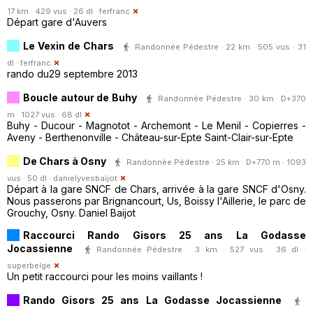
17 km · 429 vus · 26 dl ·
ferfranc
Départ gare d'Auvers
Le Vexin de Chars
Randonnée Pédestre · 22 km · 505 vus · 31
dl ·
ferfranc
rando du29 septembre 2013
Boucle autour de Buhy
Randonnée Pédestre · 30 km · D+370
m · 1027 vus · 68 dl
Buhy - Ducour - Magnotot - Archemont - Le Menil - Copierres -
Aveny - Berthenonville - Château-sur-Epte Saint-Clair-sur-Epte
De Chars à Osny
Randonnée Pédestre · 25 km · D+770 m · 1093
vus · 50 dl ·
danielyvesbaijot
Départ à la gare SNCF de Chars, arrivée à la gare SNCF d'Osny.
Nous passerons par Brignancourt, Us, Boissy l'Aillerie, le parc de
Grouchy, Osny. Daniel Baijot
Raccourci Rando Gisors 25 ans La Godasse
Jocassienne
Randonnée Pédestre · 3 km · 527 vus · 36 dl ·
superbelge
Un petit raccourci pour les moins vaillants !
Rando Gisors 25 ans La Godasse Jocassienne