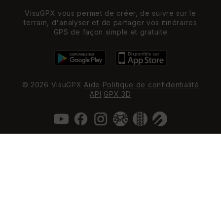
VisuGPX vous permet de créer, de suivre sur le
terrain, d'analyser et de partager vos itinéraires
GPS de façon simple et gratuite
© 2026 VisuGPX
Aide
Politique de confidentialité
API
GPX 3D