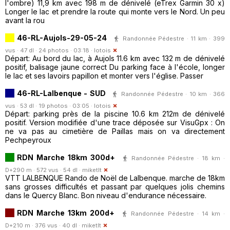
l'ombre) 11,9 km avec 198 m de dénivelé (eTrex Garmin 30 x)
Longer le lac et prendre la route qui monte vers le Nord. Un peu
avant la rou
46-RL-Aujols-29-05-24
Randonnée Pédestre · 11 km · 399
vus · 47 dl · 24 photos · 03:18 ·
lotois
Départ: Au bord du lac, à Aujols 11.6 km avec 132 m de dénivelé
positif, balisage jaune correct Du parking face à l'école, longer
le lac et ses lavoirs papillon et monter vers l'église. Passer
46-RL-Lalbenque - SUD
Randonnée Pédestre · 10 km · 366
vus · 53 dl · 19 photos · 03:05 ·
lotois
Départ: parking près de la piscine 10.6 km 212m de dénivelé
positif. Version modifiée d'une trace déposée sur VisuGpx : On
ne va pas au cimetière de Paillas mais on va directement
Pechpeyroux
RDN Marche 18km 300d+
Randonnée Pédestre · 18 km ·
D+290 m · 572 vus · 54 dl ·
miketlt
VTT LALBENQUE Rando de Noël de Lalbenque. marche de 18km
sans grosses difficultés et passant par quelques jolis chemins
dans le Quercy Blanc. Bon niveau d'endurance nécessaire.
RDN Marche 13km 200d+
Randonnée Pédestre · 14 km ·
D+210 m · 376 vus · 40 dl ·
miketlt