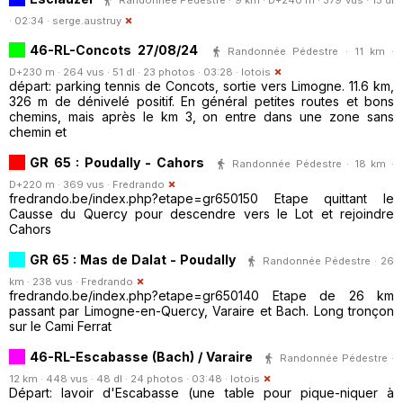
· 02:34 ·
serge.austruy
46-RL-Concots 27/08/24
Randonnée Pédestre · 11 km ·
D+230 m · 264 vus · 51 dl · 23 photos · 03:28 ·
lotois
départ: parking tennis de Concots, sortie vers Limogne. 11.6 km,
326 m de dénivelé positif. En général petites routes et bons
chemins, mais après le km 3, on entre dans une zone sans
chemin et
GR 65 : Poudally - Cahors
Randonnée Pédestre · 18 km ·
D+220 m · 369 vus ·
Fredrando
fredrando.be/index.php?etape=gr650150 Etape quittant le
Causse du Quercy pour descendre vers le Lot et rejoindre
Cahors
GR 65 : Mas de Dalat - Poudally
Randonnée Pédestre · 26
km · 238 vus ·
Fredrando
fredrando.be/index.php?etape=gr650140 Etape de 26 km
passant par Limogne-en-Quercy, Varaire et Bach. Long tronçon
sur le Cami Ferrat
46-RL-Escabasse (Bach) / Varaire
Randonnée Pédestre ·
12 km · 448 vus · 48 dl · 24 photos · 03:48 ·
lotois
Départ: lavoir d'Escabasse (une table pour pique-niquer à