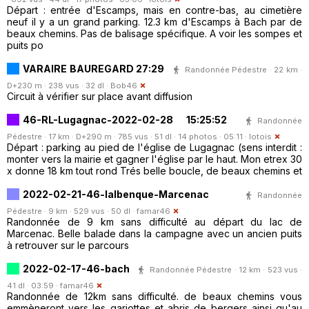
Départ : entrée d'Escamps, mais en contre-bas, au cimetière
neuf il y a un grand parking. 12.3 km d'Escamps à Bach par de
beaux chemins. Pas de balisage spécifique. A voir les sompes et
puits po
VARAIRE BAUREGARD 27:29
Randonnée Pédestre · 22 km ·
D+230 m · 238 vus · 32 dl ·
Bob46
Circuit à vérifier sur place avant diffusion
46-RL-Lugagnac-2022-02-28 15:25:52
Randonnée
Pédestre · 17 km · D+290 m · 785 vus · 51 dl · 14 photos · 05:11 ·
lotois
Départ : parking au pied de l'église de Lugagnac (sens interdit :
monter vers la mairie et gagner l'église par le haut. Mon etrex 30
x donne 18 km tout rond Trés belle boucle, de beaux chemins et
2022-02-21-46-lalbenque-Marcenac
Randonnée
Pédestre · 9 km · 529 vus · 50 dl ·
famar46
Randonnée de 9 km sans difficulté au départ du lac de
Marcenac. Belle balade dans la campagne avec un ancien puits
à retrouver sur le parcours
2022-02-17-46-bach
Randonnée Pédestre · 12 km · 523 vus ·
41 dl · 03:59 ·
famar46
Randonnée de 12km sans difficulté. de beaux chemins vous
emmèneront vers les gariottes et abris de bergers ainsi qu'au