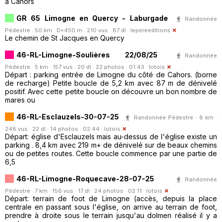
à Cahors
GR 65 Limogne en Quercy - Laburgade
Randonnée
Pédestre · 50 km · D+450 m · 210 vus · 87 dl ·
lepereeditions
Le chemin de St Jacques en Quercy
46-RL-Limogne-Soulières 22/08/25
Randonnée
Pédestre · 5 km · 157 vus · 20 dl · 22 photos · 01:43 ·
lotois
Départ : parking entrée de Limogne du côté de Cahors. (borne
de recharge) Petite boucle de 5,2 km avec 87 m de dénivelé
positif. Avec cette petite boucle on découvre un bon nombre de
mares ou
46-RL-Esclauzels-30-07-25
Randonnée Pédestre · 8 km ·
248 vus · 22 dl · 14 photos · 02:44 ·
lotois
Départ: église d'Esclauzels mais au-dessus de l'église existe un
parking . 8,4 km avec 219 m+ de dénivelé sur de beaux chemins
ou de petites routes. Cette boucle commence par une partie de
6,5
46-RL-Limogne-Roquecave-28-07-25
Randonnée
Pédestre · 7 km · 156 vus · 17 dl · 24 photos · 02:11 ·
lotois
Départ: terrain de foot de Limogne (accès, depuis la place
centrale en passant sous l'église, on arrive au terrain de foot,
prendre à droite sous le terrain jusqu'au dolmen réalisé il y a