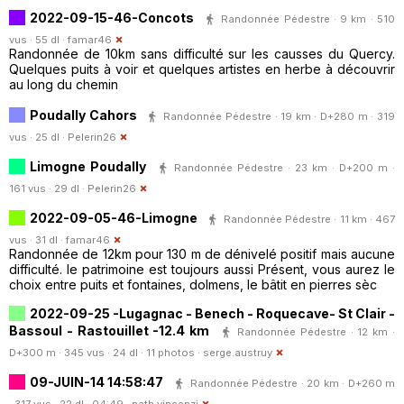
2022-09-15-46-Concots
Randonnée Pédestre · 9 km · 510
vus · 55 dl ·
famar46
Randonnée de 10km sans difficulté sur les causses du Quercy.
Quelques puits à voir et quelques artistes en herbe à découvrir
au long du chemin
Poudally Cahors
Randonnée Pédestre · 19 km · D+280 m · 319
vus · 25 dl ·
Pelerin26
Limogne Poudally
Randonnée Pédestre · 23 km · D+200 m ·
161 vus · 29 dl ·
Pelerin26
2022-09-05-46-Limogne
Randonnée Pédestre · 11 km · 467
vus · 31 dl ·
famar46
Randonnée de 12km pour 130 m de dénivelé positif mais aucune
difficulté. le patrimoine est toujours aussi Présent, vous aurez le
choix entre puits et fontaines, dolmens, le bâtit en pierres sèc
2022-09-25 -Lugagnac - Benech - Roquecave- St Clair -
Bassoul - Rastouillet -12.4 km
Randonnée Pédestre · 12 km ·
D+300 m · 345 vus · 24 dl · 11 photos ·
serge.austruy
09-JUIN-14 14:58:47
Randonnée Pédestre · 20 km · D+260 m
· 317 vus · 22 dl · 04:49 ·
nath.vincenzi