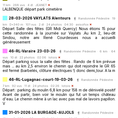
11 km · 268 vus · 4 dl ·
JEANET
LALBENQUE départ park cimetière
28-03-2026 VAYLATS Alentours
Randonnée Pédestre · 19
km · D+340 m · 101 vus · 2 dl · 24 photos · 04:30 ·
avisofox
Départ Salle des fêtes (GR Midi Quercy) Nous étions 15 pour
cette randonnée à la journée sur Vaylats .Au km 2, lieu-dit
Sindou, notre ami René Courdesses nous a accueilli
généreusement
46-RL-Varaire 23-03-26
Randonnée Pédestre · 6 km · 64
vus · 10 dl · 22 photos · 02:06 ·
lotois
Départ parking sous la salle des fêtes . Rando de 6 km prévue
mais ... au km 2,5 environ le chemin qui doit rejoindre le GR 65
est fermé (barbelés, clôture électriques !) donc demi_tour. A la m
46-RL-Lugagnac-court-19-03-26
Randonnée Pédestre ·
7 km · 92 vus · 11 dl · 24 photos · 02:26 ·
lotois
Départ : parking du moulin 6,8 km pour 158 m de dénivelé positif
Avant de partir, bien voir le moulin qui fut un temps château
d'eau. Le chemin mène à un lac avec pas mal de lavoirs papillon.
V
31-01-2026 LA BURGADE-AUJOLS
Randonnée Pédestre ·