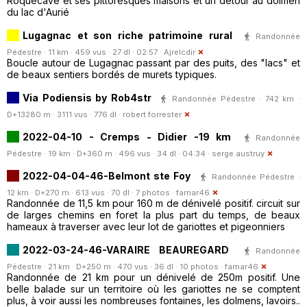
Roquecave et ses pittoresques maisons et un détour au dolmen
du lac d'Aurié
Lugagnac et son riche patrimoine rural
Randonnée
Pédestre · 11 km · 459 vus · 27 dl · 02:57 ·
Ajrelcdir
Boucle autour de Lugagnac passant par des puits, des "lacs" et
de beaux sentiers bordés de murets typiques.
Via Podiensis by Rob4str
Randonnée Pédestre · 742 km ·
D+13280 m · 3111 vus · 776 dl ·
robert.forrester
2022-04-10 - Cremps - Didier -19 km
Randonnée
Pédestre · 19 km · D+360 m · 496 vus · 34 dl · 04:34 ·
serge.austruy
2022-04-04-46-Belmont ste Foy
Randonnée Pédestre ·
12 km · D+270 m · 613 vus · 70 dl · 7 photos ·
famar46
Randonnée de 11,5 km pour 160 m de dénivelé positif. circuit sur
de larges chemins en foret la plus part du temps, de beaux
hameaux à traverser avec leur lot de gariottes et pigeonniers
2022-03-24-46-VARAIRE BEAUREGARD
Randonnée
Pédestre · 21 km · D+250 m · 470 vus · 36 dl · 10 photos ·
famar46
Randonnée de 21 km pour un dénivelé de 250m positif. Une
belle balade sur un territoire où les gariottes ne se comptent
plus, à voir aussi les nombreuses fontaines, les dolmens, lavoirs..