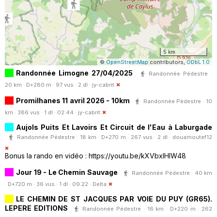
5 km
©
OpenStreetMap
contributors,
ODbL 1.0
Randonnée Limogne 27/04/2025
Randonnée Pédestre ·
20 km · D+280 m · 97 vus · 2 dl ·
jy-cabrit
Promilhanes 11 avril 2026 - 10km
Randonnée Pédestre · 10
km · 386 vus · 1 dl · 02:44 ·
jy-cabrit
Aujols Puits Et Lavoirs Et Circuit de l'Eau à Laburgade
Randonnée Pédestre · 18 km · D+270 m · 267 vus · 2 dl ·
douamoutef12
Bonus la rando en vidéo : https://youtu.be/kXVbxIHlW48
Jour 19 - Le Chemin Sauvage
Randonnée Pédestre · 40 km
· D+720 m · 36 vus · 1 dl · 09:22 ·
Delta
LE CHEMIN DE ST JACQUES PAR VOIE DU PUY (GR65).
LEPERE EDITIONS
Randonnée Pédestre · 16 km · D+220 m · 262