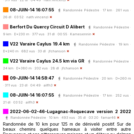
08-JUIN-14 16:07:55
Randonnée Pédestre · 17 km · 261 vus ·
26 dl · 03:52 ·
nath.vincenzi
Berfort Du Quercy Circuit D Alibert
Randonnée Pédestre ·
9 km · D+230 m · 377 vus · 31 dl · 00:55 ·
Kamesennin
V22 Varaire Caylus 19.4 km
Randonnée Pédestre · 19 km ·
D+240 m · 682 vus · 33 dl ·
jfchanson
V22 Varaire Caylus 24.5 km via GR
Randonnée Pédestre ·
24 km · D+380 m · 202 vus · 28 dl ·
jfchanson
09-JUIN-14 14:58:47
Randonnée Pédestre · 20 km · D+260 m
· 311 vus · 23 dl · 04:49 ·
ailfh3
08-JUIN-14 16:07:55
Randonnée Pédestre · 17 km · 252 vus ·
21 dl · 03:52 ·
ailfh3
2022-06-02-46-Lugagnac-Roquecave version 2 2022
Randonnée Pédestre · 10 km · 493 vus · 35 dl · 03:20 ·
famar46
Randonnée de 10 km pour 125 m de dénivelé positif. Sur de
beaux chemins quelques hameaux à visiter entre autre