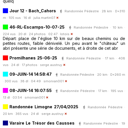
quelq
Jour 12 - Bach_Cahors
Randonnée Pédestre · 28 km · D+310
m · 105 vus · 16 dl ·
julia.martin07
46-RL-Escamps-10-07-25
Randonnée Pédestre · 10 km ·
224 vus · 20 dl · 24 photos · 02:47 ·
lotois
Départ: place de l'église 10 km sur de beaux chemins ou de
petites routes, faible dénivelé. Un peu avant le "château" un
abri présente une série de documents, et à droite de cet abr
Promilhanes 25-06-25
Randonnée Pédestre · 17 km · 408
vus · 24 dl · 17 photos ·
serge.austruy
09-JUIN-14 14:58:47
Randonnée Pédestre · 20 km · D+260 m
· 300 vus · 38 dl · 04:49 ·
smorvan001
08-JUIN-14 16:07:55
Randonnée Pédestre · 17 km · 195 vus ·
13 dl · 03:54 ·
smorvan001
Randonnée Limogne 27/04/2025
Randonnée Pédestre ·
20 km · 365 vus · 24 dl ·
serge.austruy
Varaire Le Trésor des Causses
Randonnée Pédestre · 19