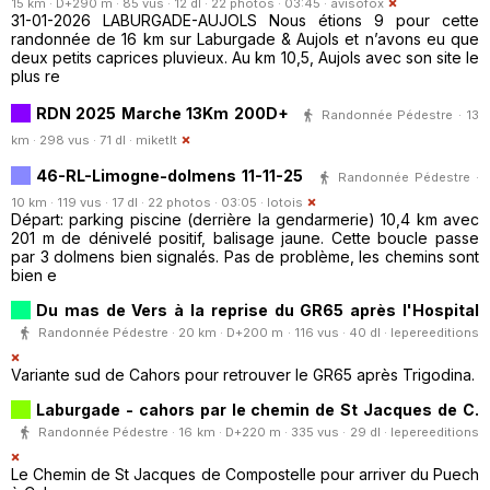
15 km · D+290 m · 85 vus · 12 dl · 22 photos · 03:45 ·
avisofox
31-01-2026 LABURGADE-AUJOLS Nous étions 9 pour cette
randonnée de 16 km sur Laburgade & Aujols et n’avons eu que
deux petits caprices pluvieux. Au km 10,5, Aujols avec son site le
plus re
RDN 2025 Marche 13Km 200D+
Randonnée Pédestre · 13
km · 298 vus · 71 dl ·
miketlt
46-RL-Limogne-dolmens 11-11-25
Randonnée Pédestre ·
10 km · 119 vus · 17 dl · 22 photos · 03:05 ·
lotois
Départ: parking piscine (derrière la gendarmerie) 10,4 km avec
201 m de dénivelé positif, balisage jaune. Cette boucle passe
par 3 dolmens bien signalés. Pas de problème, les chemins sont
bien e
Du mas de Vers à la reprise du GR65 après l'Hospital
Randonnée Pédestre · 20 km · D+200 m · 116 vus · 40 dl ·
lepereeditions
Variante sud de Cahors pour retrouver le GR65 après Trigodina.
Laburgade - cahors par le chemin de St Jacques de C.
Randonnée Pédestre · 16 km · D+220 m · 335 vus · 29 dl ·
lepereeditions
Le Chemin de St Jacques de Compostelle pour arriver du Puech