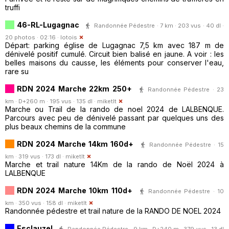
truffi
46-RL-Lugagnac
Randonnée Pédestre · 7 km · 203 vus · 40 dl ·
20 photos · 02:16 ·
lotois
Départ: parking église de Lugagnac 7,5 km avec 187 m de
dénivelé positif cumulé. Circuit bien balisé en jaune. A voir : les
belles maisons du causse, les éléments pour conserver l'eau,
rare su
RDN 2024 Marche 22km 250+
Randonnée Pédestre · 23
km · D+260 m · 195 vus · 135 dl ·
miketlt
Marche ou Trail de la rando de noel 2024 de LALBENQUE.
Parcours avec peu de dénivelé passant par quelques uns des
plus beaux chemins de la commune
RDN 2024 Marche 14km 160d+
Randonnée Pédestre · 15
km · 319 vus · 173 dl ·
miketlt
Marche et trail nature 14Km de la rando de Noël 2024 à
LALBENQUE
RDN 2024 Marche 10km 110d+
Randonnée Pédestre · 10
km · 350 vus · 158 dl ·
miketlt
Randonnée pédestre et trail nature de la RANDO DE NOEL 2024
Esclauzel
Randonnée Pédestre · 9 km · D+240 m · 379 vus · 13 dl