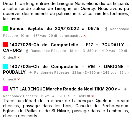
Départ : parking entrée de Limogne Nous étions dix participants
à cette rando autour de Limogne en Quercy. Nous avons pu
observer des éléments du patrimoine rural comme les fontaines,
les lavoir
Rando. Vaylats du 20/01/2022 à 09:15
Randonnée
Pédestre · 10 km · 437 vus · 29 dl ·
serge.austruy
14077026-Ch de Compostelle - E17 - POUDALLY -
CAHORS
Randonnée Pédestre · 18 km · D+350 m · 419 vus · 29 dl ·
Olivier.R
14077025-Ch de Compostelle - E16 - LIMOGNE -
POUDALLY
Randonnée Pédestre · 22 km · D+350 m · 248 vus · 32 dl ·
Olivier.R
VTT LALBENQUE Marche Rando de Noel 11KM 200 d+
Randonnée Pédestre · 11 km · 433 vus · 95 dl ·
miketlt
Trace au départ de la mairie de Lalbenque. Quelques beaux
chemins, passage dans les bois, Gariotte de Pechpeyroux.
Eglises de Paillas et de St Hilaire, passage dans le Lemboulas,
chemin des morts.