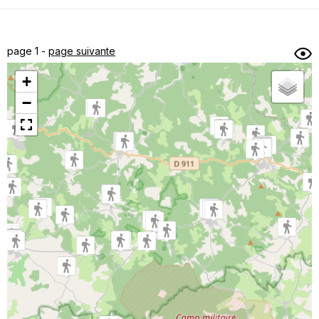
Dénivelé min/max
Auteur
Dossier
et
page 1 -
page suivante
sous-dossiers
+
Trier par
−
Horodatage
Photos