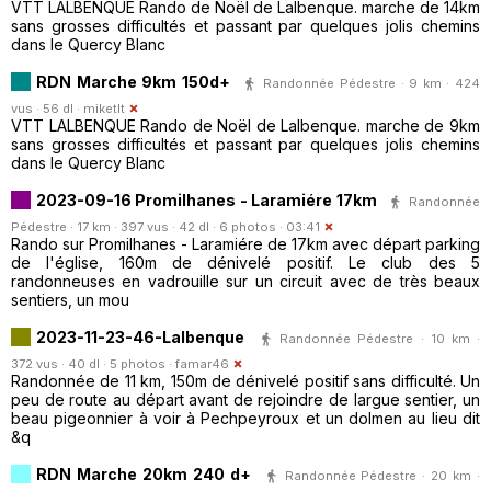
VTT LALBENQUE Rando de Noël de Lalbenque. marche de 14km
sans grosses difficultés et passant par quelques jolis chemins
dans le Quercy Blanc
RDN Marche 9km 150d+
Randonnée Pédestre · 9 km · 424
vus · 56 dl ·
miketlt
VTT LALBENQUE Rando de Noël de Lalbenque. marche de 9km
sans grosses difficultés et passant par quelques jolis chemins
dans le Quercy Blanc
2023-09-16 Promilhanes - Laramiére 17km
Randonnée
Pédestre · 17 km · 397 vus · 42 dl · 6 photos · 03:41
Rando sur Promilhanes - Laramiére de 17km avec départ parking
de l'église, 160m de dénivelé positif. Le club des 5
randonneuses en vadrouille sur un circuit avec de très beaux
sentiers, un mou
2023-11-23-46-Lalbenque
Randonnée Pédestre · 10 km ·
372 vus · 40 dl · 5 photos ·
famar46
Randonnée de 11 km, 150m de dénivelé positif sans difficulté. Un
peu de route au départ avant de rejoindre de largue sentier, un
beau pigeonnier à voir à Pechpeyroux et un dolmen au lieu dit
&q
RDN Marche 20km 240 d+
Randonnée Pédestre · 20 km ·