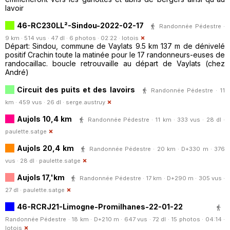
lavoir
46-RC230LL²-Sindou-2022-02-17
Randonnée Pédestre ·
9 km · 514 vus · 47 dl · 6 photos · 02:22 ·
lotois
Départ: Sindou, commune de Vaylats 9.5 km 137 m de dénivelé
positif Crachin toute la matinée pour le 17 randonneurs-euses de
randocaillac. boucle retrouvaille au départ de Vaylats (chez
André)
Circuit des puits et des lavoirs
Randonnée Pédestre · 11
km · 459 vus · 26 dl ·
serge.austruy
Aujols 10,4 km
Randonnée Pédestre · 11 km · 333 vus · 28 dl ·
paulette.satge
Aujols 20,4 km
Randonnée Pédestre · 20 km · D+330 m · 376
vus · 28 dl ·
paulette.satge
Aujols 17,'km
Randonnée Pédestre · 17 km · D+290 m · 305 vus ·
27 dl ·
paulette.satge
46-RCRJ21-Limogne-Promilhanes-22-01-22
Randonnée Pédestre · 18 km · D+210 m · 647 vus · 72 dl · 15 photos · 04:14 ·
lotois