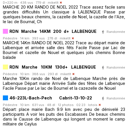
D+220 m · 438 vus · 779 dl ·
miketlt
MARCHE 20 KM RANDO DE NOEL 2022 Trace assez facile sans
grandes difficultés Un classique à LALBENQUE Passe par
quelques beaux chemins, la cazelle de Noel, la cazelle de l'Aze,
le lac de Bournal, Ch
RDN Marche 14KM 200 d+ LALBENQUE
Randonnée
Pédestre · 14 km · 393 vus · 278 dl ·
miketlt
MARCHE 14Km RANDO DE NOEL 2022 Trace au départ mairie de
Lalbenque et arrivée salle des fêts Facile Passe par Lac de
Bournel et cazelle de Nouel et quelques jolis chemins Bonne
balade
RDN Marche 10KM 130d+ LALBENQUE
Randonnée
Pédestre · 10 km · 388 vus · 293 dl ·
miketlt
Marche 10Km rando de Noel de Lalbenque Marche près de
Lalbenque Départ mairie Arrivée Salle des fêtes de Lalbenque
Facile Passe par Le lac de Bournel et la cazezelle de Nouel
46-223L-Bach-Pech Cabrit-13-10-22
Randonnée
Pédestre · 10 km · 631 vus · 48 dl · 12 photos · 02:23 ·
lotois
Départ: place mairie Bach 9.9 km avec peu de dénivelé 23
participants A voir les puits des Escabasses De beaux chemins
dans le Causse de Lalbenque qui longent un moment le camp
militaire de Caylus