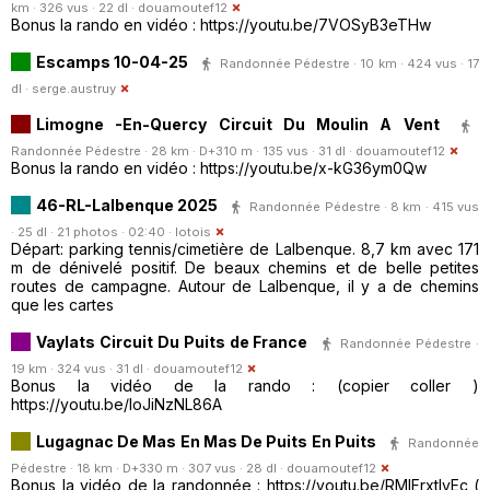
km · 326 vus · 22 dl ·
douamoutef12
Bonus la rando en vidéo : https://youtu.be/7VOSyB3eTHw
Escamps 10-04-25
Randonnée Pédestre · 10 km · 424 vus · 17
dl ·
serge.austruy
Limogne -En-Quercy Circuit Du Moulin A Vent
Randonnée Pédestre · 28 km · D+310 m · 135 vus · 31 dl ·
douamoutef12
Bonus la rando en vidéo : https://youtu.be/x-kG36ym0Qw
46-RL-Lalbenque 2025
Randonnée Pédestre · 8 km · 415 vus
· 25 dl · 21 photos · 02:40 ·
lotois
Départ: parking tennis/cimetière de Lalbenque. 8,7 km avec 171
m de dénivelé positif. De beaux chemins et de belle petites
routes de campagne. Autour de Lalbenque, il y a de chemins
que les cartes
Vaylats Circuit Du Puits de France
Randonnée Pédestre ·
19 km · 324 vus · 31 dl ·
douamoutef12
Bonus la vidéo de la rando : (copier coller )
https://youtu.be/IoJiNzNL86A
Lugagnac De Mas En Mas De Puits En Puits
Randonnée
Pédestre · 18 km · D+330 m · 307 vus · 28 dl ·
douamoutef12
Bonus la vidéo de la randonnée : https://youtu.be/RMlFrxtIvEc (