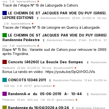
vus · 2 dl ·
lepereeditions
Tracé de l'étape N° 16 de Laburgade à Cahors
LE CHEMIN DE ST JACQUES PAR VOIE DU PUY (GR65).
LEPERE EDITIONS
Randonnée Pédestre · 25 km · D+250 m · 50 vus
· 2 dl ·
lepereeditions
Traces de l'étape N° 15 de Limogne en Quercy à Laburgade.
LE CHEMIN DE ST JACQUES PAR VOIE DU PUY (GR65)
Randonnée Pédestre
Randonnée Pédestre · 21 km · D+210 m · 51
vus · 3 dl ·
lepereeditions
Etape N° 15 Bis : Variante sud de Cahors pour retrouver le GR65
après Trigodina.
Concots (46260) La Boucle Des Sompes
Randonnée
Pédestre · 22 km · D+230 m · 65 vus ·
douamoutef12
Bonus La rando en vidéo : https://youtu.be/0pQVH3OJVIs
CONCOTS 13346 2011
Randonnée Pédestre · 13 km · D+250 m
· 258 vus · 2 dl · 02:57 ·
gina.combes
RandonnA-e du 05-06-2019 A- 10-44
Randonnée
Pédestre · 10 km · 254 vus · 1 dl · 02:21 ·
gina.combes
Randonnée du 16/04/2026 à 09:24
Randonnée Pédestre ·