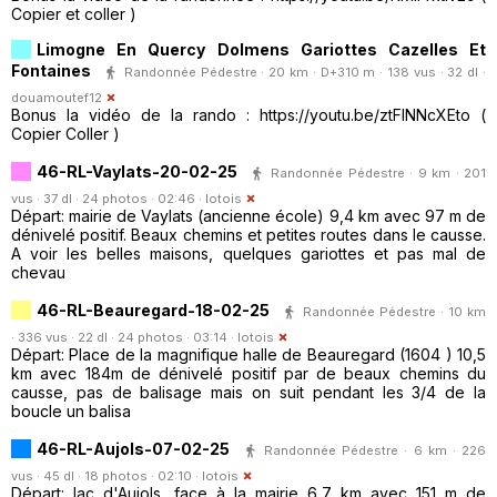
Copier et coller )
Limogne En Quercy Dolmens Gariottes Cazelles Et
Fontaines
Randonnée Pédestre · 20 km · D+310 m · 138 vus · 32 dl ·
douamoutef12
Bonus la vidéo de la rando : https://youtu.be/ztFlNNcXEto (
Copier Coller )
46-RL-Vaylats-20-02-25
Randonnée Pédestre · 9 km · 201
vus · 37 dl · 24 photos · 02:46 ·
lotois
Départ: mairie de Vaylats (ancienne école) 9,4 km avec 97 m de
dénivelé positif. Beaux chemins et petites routes dans le causse.
A voir les belles maisons, quelques gariottes et pas mal de
chevau
46-RL-Beauregard-18-02-25
Randonnée Pédestre · 10 km
· 336 vus · 22 dl · 24 photos · 03:14 ·
lotois
Départ: Place de la magnifique halle de Beauregard (1604 ) 10,5
km avec 184m de dénivelé positif par de beaux chemins du
causse, pas de balisage mais on suit pendant les 3/4 de la
boucle un balisa
46-RL-Aujols-07-02-25
Randonnée Pédestre · 6 km · 226
vus · 45 dl · 18 photos · 02:10 ·
lotois
Départ: lac d'Aujols, face à la mairie 6,7 km avec 151 m de