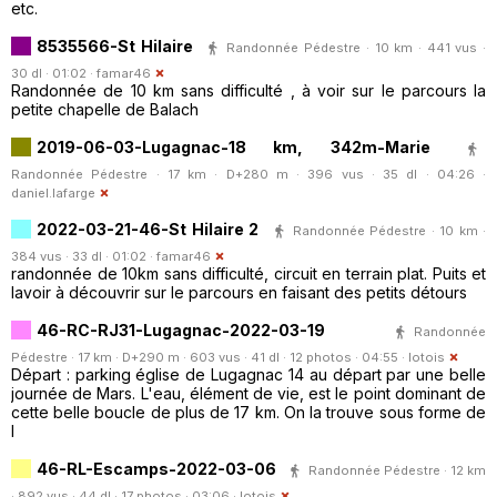
etc.
8535566-St Hilaire
Randonnée Pédestre · 10 km · 441 vus ·
30 dl · 01:02 ·
famar46
Randonnée de 10 km sans difficulté , à voir sur le parcours la
petite chapelle de Balach
2019-06-03-Lugagnac-18 km, 342m-Marie
Randonnée Pédestre · 17 km · D+280 m · 396 vus · 35 dl · 04:26 ·
daniel.lafarge
2022-03-21-46-St Hilaire 2
Randonnée Pédestre · 10 km ·
384 vus · 33 dl · 01:02 ·
famar46
randonnée de 10km sans difficulté, circuit en terrain plat. Puits et
lavoir à découvrir sur le parcours en faisant des petits détours
46-RC-RJ31-Lugagnac-2022-03-19
Randonnée
Pédestre · 17 km · D+290 m · 603 vus · 41 dl · 12 photos · 04:55 ·
lotois
Départ : parking église de Lugagnac 14 au départ par une belle
journée de Mars. L'eau, élément de vie, est le point dominant de
cette belle boucle de plus de 17 km. On la trouve sous forme de
l
46-RL-Escamps-2022-03-06
Randonnée Pédestre · 12 km
· 892 vus · 44 dl · 17 photos · 03:06 ·
lotois