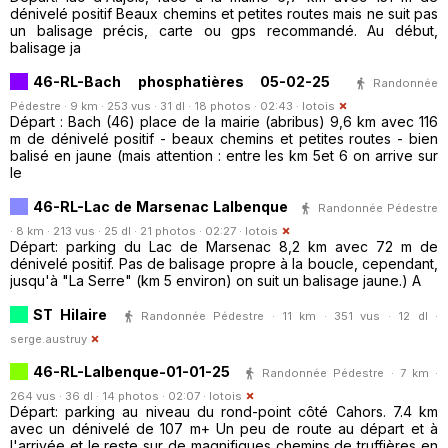
dénivelé positif Beaux chemins et petites routes mais ne suit pas
un balisage précis, carte ou gps recommandé. Au début,
balisage ja
46-RL-Bach phosphatières 05-02-25
Randonnée
Pédestre · 9 km · 253 vus · 31 dl · 18 photos · 02:43 ·
lotois
Départ : Bach (46) place de la mairie (abribus) 9,6 km avec 116
m de dénivelé positif - beaux chemins et petites routes - bien
balisé en jaune (mais attention : entre les km 5et 6 on arrive sur
le
46-RL-Lac de Marsenac Lalbenque
Randonnée Pédestre
· 8 km · 213 vus · 25 dl · 21 photos · 02:27 ·
lotois
Départ: parking du Lac de Marsenac 8,2 km avec 72 m de
dénivelé positif. Pas de balisage propre à la boucle, cependant,
jusqu'à "La Serre" (km 5 environ) on suit un balisage jaune.) A
ST Hilaire
Randonnée Pédestre · 11 km · 351 vus · 12 dl ·
serge.austruy
46-RL-Lalbenque-01-01-25
Randonnée Pédestre · 7 km ·
264 vus · 36 dl · 14 photos · 02:07 ·
lotois
Départ: parking au niveau du rond-point côté Cahors. 7.4 km
avec un dénivelé de 107 m+ Un peu de route au départ et à
l'arrivée et le reste sur de magnifiques chemins de truffières en