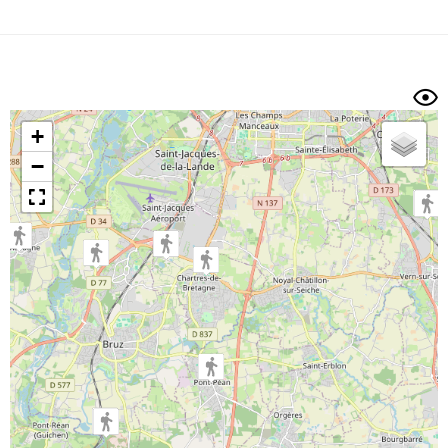
Dénivelé min/max
Auteur
Dossier
et
sous-dossiers
+
Trier par
−
Horodatage
Photos