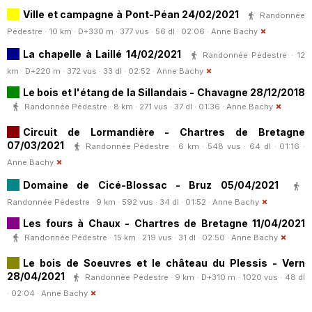
Ville et campagne à Pont-Péan 24/02/2021
Randonnée
Pédestre · 10 km · D+330 m · 377 vus · 56 dl · 02:06 ·
Anne Bachy
La chapelle à Laillé 14/02/2021
Randonnée Pédestre · 12
km · D+220 m · 372 vus · 33 dl · 02:52 ·
Anne Bachy
Le bois et l'étang de la Sillandais - Chavagne 28/12/2018
Randonnée Pédestre · 8 km · 271 vus · 37 dl · 01:36 ·
Anne Bachy
Circuit de Lormandière - Chartres de Bretagne
07/03/2021
Randonnée Pédestre · 6 km · 548 vus · 64 dl · 01:16 ·
Anne Bachy
Domaine de Cicé-Blossac - Bruz 05/04/2021
Randonnée Pédestre · 9 km · 592 vus · 34 dl · 01:52 ·
Anne Bachy
Les fours à Chaux - Chartres de Bretagne 11/04/2021
Randonnée Pédestre · 15 km · 219 vus · 31 dl · 02:50 ·
Anne Bachy
Le bois de Soeuvres et le château du Plessis - Vern
28/04/2021
Randonnée Pédestre · 9 km · D+310 m · 1020 vus · 48 dl
· 02:04 ·
Anne Bachy