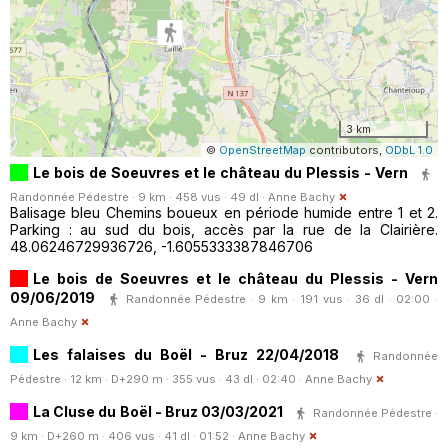
3 km
©
OpenStreetMap
contributors,
ODbL 1.0
Le bois de Soeuvres et le château du Plessis - Vern
Randonnée Pédestre · 9 km · 458 vus · 49 dl ·
Anne Bachy
Balisage bleu Chemins boueux en période humide entre 1 et 2.
Parking : au sud du bois, accès par la rue de la Clairière.
48.06246729936726, -1.6055333387846706
Le bois de Soeuvres et le château du Plessis - Vern
09/06/2019
Randonnée Pédestre · 9 km · 191 vus · 36 dl · 02:00 ·
Anne Bachy
Les falaises du Boël - Bruz 22/04/2018
Randonnée
Pédestre · 12 km · D+290 m · 355 vus · 43 dl · 02:40 ·
Anne Bachy
La Cluse du Boël - Bruz 03/03/2021
Randonnée Pédestre ·
9 km · D+260 m · 406 vus · 41 dl · 01:52 ·
Anne Bachy