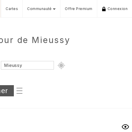
Cartes
Communauté
Offre Premium
Connexion
tour de Mieussy
Dénivelé min/max
iers