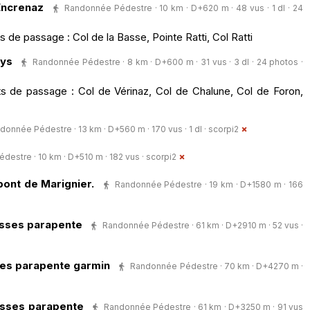
Encrenaz
Randonnée Pédestre · 10 km · D+620 m · 48 vus · 1 dl · 24
s de passage : Col de la Basse, Pointe Ratti, Col Ratti
Lys
Randonnée Pédestre · 8 km · D+600 m · 31 vus · 3 dl · 24 photos ·
s de passage : Col de Vérinaz, Col de Chalune, Col de Foron,
donnée Pédestre · 13 km · D+560 m · 170 vus · 1 dl ·
scorpi2
estre · 10 km · D+510 m · 182 vus ·
scorpi2
pont de Marignier.
Randonnée Pédestre · 19 km · D+1580 m · 166
asses parapente
Randonnée Pédestre · 61 km · D+2910 m · 52 vus ·
ses parapente garmin
Randonnée Pédestre · 70 km · D+4270 m ·
asses parapente
Randonnée Pédestre · 61 km · D+3250 m · 91 vus