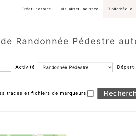
Créer une trace
Visualiser une trace
Bibliothèque
s de Randonnée Pédestre au
Activité
Départ
Longueur min/max
les traces et fichiers de marqueurs
Dossier
et sous-doss
Trier par
Horodatage
Photos