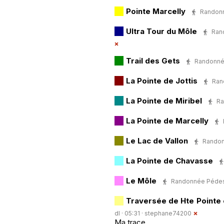
Pointe Marcelly
Randonné
Ultra Tour du Môle
Rand
Trail des Gets
Randonnée
La Pointe de Jottis
Rand
La Pointe de Miribel
Ra
La Pointe de Marcelly
Le Lac de Vallon
Randonn
La Pointe de Chavasse
Le Môle
Randonnée Pédestr
Traversée de Hte Pointe
dl · 05:31 ·
stephane74200
Ma trace