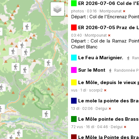
ER 2026-07-06 Col de l'
photos · 03:16 ·
Montpounat
Départ : Col de l'Encrenaz Point
ER 2026-07-05 Praz de 
03:40 ·
Montpounat
Départ : Col de la Ramaz Point
Chalet Blanc
Le Feu à Marignier.
Ran
Sur le Mont
Randonnée Péd
Le Môle, depuis le vieux 
vus · 1 dl ·
scorpi2
Le mole la pointe des Br
13 dl · 02:06 ·
Delgui
Le Môle pointe des Bras
72 vus · 16 dl · 04:46 ·
Delgui
Le Môle la Pointe des Br