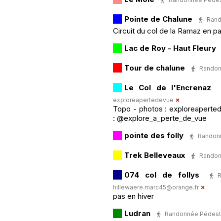
Pointe de Chalune
Rand
Circuit du col de la Ramaz en p
Lac de Roy - Haut Fleury
Tour de chalune
Randonn
Le Col de l'Encrenaz
exploreapertedevue
Topo - photos : exploreaperte
: @explore_a_perte_de_vue
pointe des folly
Randonn
Trek Belleveaux
Randonn
074 col de follys
hillewaere.marc45@orange.fr
pas en hiver
Ludran
Randonnée Pédestre 