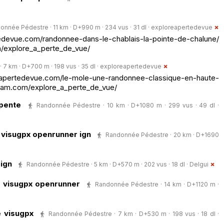
onnée Pédestre · 11 km · D+990 m · 234 vus · 31 dl ·
exploreapertedevue
edevue.com/randonnee-dans-le-chablais-la-pointe-de-chalune/
/explore_a_perte_de_vue/
7 km · D+700 m · 198 vus · 35 dl ·
exploreapertedevue
rtedevue.com/le-mole-une-randonnee-classique-en-haute-
gram.com/explore_a_perte_de_vue/
pente
Randonnée Pédestre · 10 km · D+1080 m · 299 vus · 49 dl ·
e visugpx openrunner ign
Randonnée Pédestre · 20 km · D+1690
 ign
Randonnée Pédestre · 5 km · D+570 m · 202 vus · 18 dl ·
Delgui
e visugpx openrunner
Randonnée Pédestre · 14 km · D+1120 m ·
e visugpx
Randonnée Pédestre · 7 km · D+530 m · 198 vus · 18 dl ·