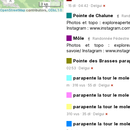
3 km
· 15 dl · 04:42 ·
Delgui
OpenStreetMap
contributors,
ODbL 1.0
Pointe de Chalune
Rand
Photos et topo : exploreapert
Instagram : www.instagram.com
Môle
Randonnée Pédestre · 
Photos et topo : exploreape
savoie/ Instagram : www.insta
Pointe des Brasses para
02:53 ·
Delgui
parapente la tour le mol
m · 316 vus · 55 dl ·
Delgui
parapente la tour le mole
parapente la tour le mol
310 vus · 35 dl ·
Delgui
parapente la tour le mol