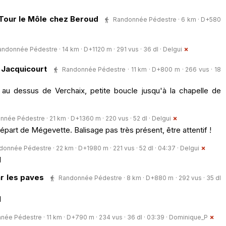
 Tour le Môle chez Beroud
Randonnée Pédestre · 6 km · D+580
ndonnée Pédestre · 14 km · D+1120 m · 291 vus · 36 dl ·
Delgui
 Jacquicourt
Randonnée Pédestre · 11 km · D+800 m · 266 vus · 18
 au dessus de Verchaix, petite boucle jusqu'à la chapelle de
née Pédestre · 21 km · D+1360 m · 220 vus · 52 dl ·
Delgui
 départ de Mégevette. Balisage pas très présent, être attentif !
onnée Pédestre · 22 km · D+1980 m · 221 vus · 52 dl · 04:37 ·
Delgui
l
ar les paves
Randonnée Pédestre · 8 km · D+880 m · 292 vus · 35 dl
l
ée Pédestre · 11 km · D+790 m · 234 vus · 36 dl · 03:39 ·
Dominique_P