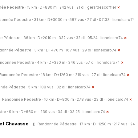
e Pédestre · 15 km · D+880 m · 242 vus · 21 dl ·
gerardescoffier
onnée Pédestre · 31 km · D+3030 m · 587 vus · 77 dl · 07:33 ·
lionelcaro74
 Pédestre · 36 km · D+2010 m · 332 vus · 32 dl · 05:24 ·
lionelcaro74
onnée Pédestre · 3 km · D+470 m · 167 vus · 29 dl ·
lionelcaro74
ndonnée Pédestre · 4 km · D+320 m · 346 vus · 57 dl ·
lionelcaro74
Randonnée Pédestre · 18 km · D+1260 m · 219 vus · 27 dl ·
lionelcaro74
ée Pédestre · 5 km · 188 vus · 32 dl ·
lionelcaro74
Randonnée Pédestre · 10 km · D+800 m · 278 vus · 23 dl ·
lionelcaro74
e · 9 km · D+660 m · 239 vus · 34 dl · 03:25 ·
lionelcaro74
 et Chavasse
Randonnée Pédestre · 17 km · D+1250 m · 217 vus · 24