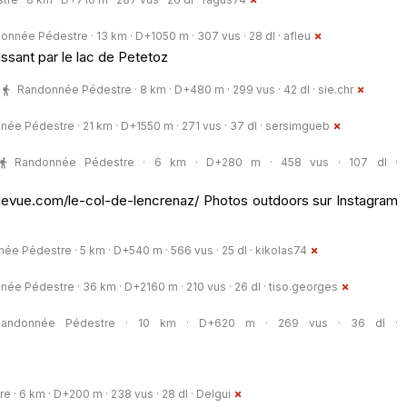
onnée Pédestre · 13 km · D+1050 m · 307 vus · 28 dl ·
afleu
assant par le lac de Petetoz
Randonnée Pédestre · 8 km · D+480 m · 299 vus · 42 dl ·
sie.chr
ée Pédestre · 21 km · D+1550 m · 271 vus · 37 dl ·
sersimgueb
Randonnée Pédestre · 6 km · D+280 m · 458 vus · 107 dl ·
devue.com/le-col-de-lencrenaz/ Photos outdoors sur Instagram
ée Pédestre · 5 km · D+540 m · 566 vus · 25 dl ·
kikolas74
ée Pédestre · 36 km · D+2160 m · 210 vus · 26 dl ·
tiso.georges
Randonnée Pédestre · 10 km · D+620 m · 269 vus · 36 dl ·
· 6 km · D+200 m · 238 vus · 28 dl ·
Delgui