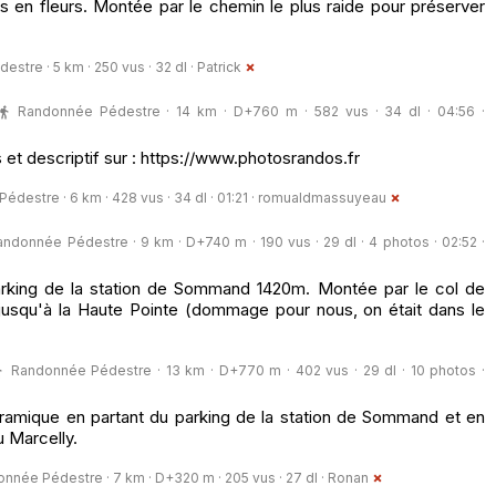
s en fleurs. Montée par le chemin le plus raide pour préserver
stre · 5 km · 250 vus · 32 dl ·
Patrick
Randonnée Pédestre · 14 km · D+760 m · 582 vus · 34 dl · 04:56 ·
 et descriptif sur : https://www.photosrandos.fr
destre · 6 km · 428 vus · 34 dl · 01:21 ·
romualdmassuyeau
andonnée Pédestre · 9 km · D+740 m · 190 vus · 29 dl · 4 photos · 02:52 ·
rking de la station de Sommand 1420m. Montée par le col de
r jusqu'à la Haute Pointe (dommage pour nous, on était dans le
Randonnée Pédestre · 13 km · D+770 m · 402 vus · 29 dl · 10 photos ·
ramique en partant du parking de la station de Sommand et en
u Marcelly.
nnée Pédestre · 7 km · D+320 m · 205 vus · 27 dl ·
Ronan