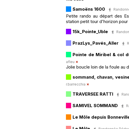
Samoëns 1600
Randonnée
Petite rando au départ des Es
station petit tour d'horizon pour
15k_Pointe_Uble
Randonn
PrazLys_Pavés_Aller
R
Pointe de Miribel & col 
afleu
Jolie boucle loin de la foule au
sommand, chavan, vesine
r.barrecchia
TRAVERSEE RATTI
Rand
SAMIVEL SOMMAND
R
Le Môle depuis Bonnevill
Le Môle
Randonnée Pédestr