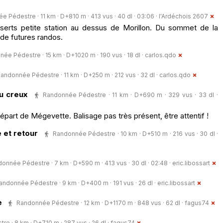
 Pédestre · 11 km · D+810 m · 413 vus · 40 dl · 03:06 ·
l'Ardéchois 2607
serts petite station au dessus de Morillon. Du sommet de la
 de futures randos.
ée Pédestre · 15 km · D+1020 m · 190 vus · 18 dl ·
carlos.qdo
andonnée Pédestre · 11 km · D+250 m · 212 vus · 32 dl ·
carlos.qdo
du creux
Randonnée Pédestre · 11 km · D+690 m · 329 vus · 33 dl ·
 départ de Mégevette. Balisage pas très présent, être attentif !
 et retour
Randonnée Pédestre · 10 km · D+510 m · 216 vus · 30 dl ·
onnée Pédestre · 7 km · D+590 m · 413 vus · 30 dl · 02:48 ·
eric.libossart
andonnée Pédestre · 9 km · D+400 m · 191 vus · 26 dl ·
eric.libossart
e
Randonnée Pédestre · 12 km · D+1170 m · 848 vus · 62 dl ·
fagus74
e · 8 km · D+710 m · 287 vus · 26 dl ·
fagus74