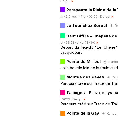
Delgui
Parapente la Plaine de la
m · 215 vus · 17 dl · 02:00 ·
Delgui
La Tour chez Berout
Ra
Haut Giffre - Chapelle de
dl · 03:52 ·
biker78460
Départ du lieu-dit "Le Chêne"
Jacquicourt.
Pointe de Miribel
Randon
Jolie boucle loin de la foule au
Montée des Pavés
Rand
Parcours créé sur Trace de Trai
Taninges - Praz de Lys p
· 00:12 ·
Delgui
Parcours créé sur Trace de Trai
Pointe de la Gay
Randonn