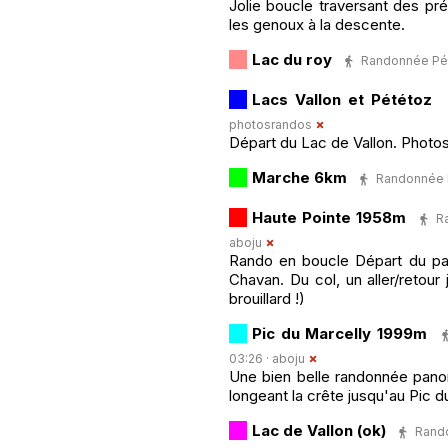
Jolie boucle traversant des pré
les genoux à la descente.
Lac du roy
Randonnée Péde
Lacs Vallon et Pététoz
photosrandos
Départ du Lac de Vallon. Photos
Marche 6km
Randonnée Pé
Haute Pointe 1958m
R
aboju
Rando en boucle Départ du pa
Chavan. Du col, un aller/retou
brouillard !)
Pic du Marcelly 1999m
03:26 ·
aboju
Une bien belle randonnée pano
longeant la crête jusqu'au Pic d
Lac de Vallon (ok)
Rando