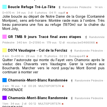
Boucle Refuge Tré-La-Tête
Randonnée Pédestre · 14 km ·
D+970 m · 34 vus · 3 dl · 5 photos · 04:11 ·
ogulf
Jolie boucle au départ de Notre Dame de la Gorge (Contaminé
Montjoie), sens anti-horaire. Montée raide mais à l'ombre. Très
beau panorama une fois au refuge (1970m) sur la chaîne du
Mont Joly,
GR TMB 9 jours Tracé final avec étapes
Randonnée
Pédestre · 340 km · D+21390 m · 179 vus · 12 dl ·
nicolas.bel3466066
D074 Vaudagne - Col de la Forclaz
Randonnée Pédestre ·
6 km · D+430 m · 29 vus · 3 dl · 15 photos · 02:23 ·
Bonpapa49
Quitter l'autoroute qui monte du Fayet vers Chamonix après le
viaduc des Chavants vers Vaudagne. Garer la voiture aux
Bouchards. Marcher vers le nord jusqu'au Mont Borrel puis
continuer à monter ver
Chamonix-Mont-Blanc Randonnée
Randonnée Pédestre ·
2 km · 18 vus · 1 dl · 00:28 ·
MULTISPORTS74
PROMENADE
Chamonix-Mont-Blanc Randonnée
Randonnée Pédestre ·
1 km · 34 vus · 2 dl · 00:12 ·
MULTISPORTS74