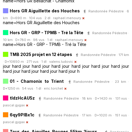
name=Hors GR Bellachat - Chamonix
Hors GR Aiguillette des Houches
Randonnée Pédestre · 6
km · D+690 m · 104 vus · 2 dl ·
raphael.menoury
name=Hors GR Aiguillette des Houches
Hors GR - GRP - TPMB - Tré la Tête
Randonnée Pédestre ·
10 km · D+780 m · 98 vus · 1 dl ·
raphael.menoury
name=Hors GR - GRP - TPMB - Tré la Tête
TMB 2025 projet en 12 étapes
Randonnée Pédestre · 171 km
· D+10850 m · 271 vus · 1 dl ·
valens.ludovic
jour hard jour hard jour hard jour hard jour hard jour hard jour
hard jour hard jour hard jour hard jour h
01 - Chamonix to Trient
Randonnée Pédestre · 23 km ·
D+1250 m · 54 vus · 1 dl ·
eric.torchet
tldzHcAU5z
Randonnée Pédestre · 18 km · D+1420 m · 131 vus ·
pascal.gygax
6qy9PIBx1c
Randonnée Pédestre · 17 km · D+1020 m · 151 vus ·
pascal.gygax
Tour_des_Aiguilles_Rouges_55km_3jours
Randonnée