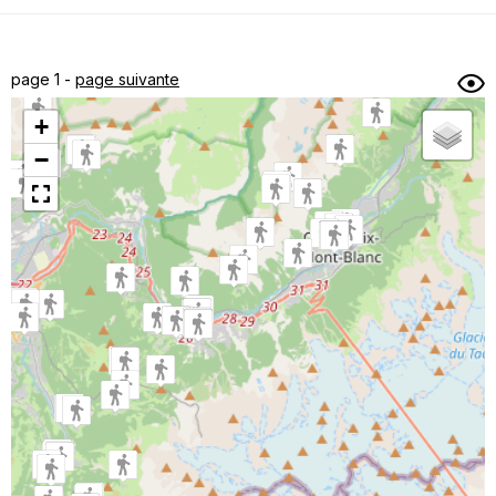
Dénivelé min/max
Auteur
Dossier
et
page 1 -
page suivante
sous-dossiers
+
Trier par
−
Horodatage
Photos