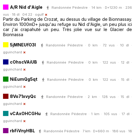
A/R Nid d'Aigle
Randonnée Pédestre · 14 km · D+1230 m · 236
vus · 18 dl · 04:22 ·
ogulf
Partir du Parking de Crozat, au dessus du village de Bionnassay.
Environ 1000mD+ jusqu'au refuge su Nid d'Aigle, un peu plus ici
car j'ai crapahuté un peu. Très jolie vue sur le Glacier de
Bionnassa
5jMNEUfO3l
Randonnée Pédestre · 0 km · 72 vus · 10 dl ·
gguinchard
cOhscVAiUB
Randonnée Pédestre · 0 km · 122 vus · 12 dl ·
gguinchard
NiEumQg5qt
Randonnée Pédestre · 0 km · 122 vus · 15 dl ·
gguinchard
8Vo71xvyQc
Randonnée Pédestre · 2 km · 128 vus · 15 dl ·
gguinchard
vCAxOHCGHu
Randonnée Pédestre · 1 km · 105 vus · 17 dl ·
gguinchard
rbFiVnyHBL
Randonnée Pédestre · 7 km · D+660 m · 186 vus · 16