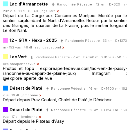
Lac d'Armancette
Randonnée Pédestre · 12 km · D+620 m ·
232 vus · 13 dl · 03:40 ·
jngaillard
Départ de La Gorge aux Contamines-Montjoie. Montée par le
sentier surplombant le Nant d'Armancette. Retour par le sentier
des Granges, le quartier de La Frasse, puis le sentier longeant
Le Bon Nant.
12 ~ GTA - Hexa - 2025
Randonnée Pédestre · 33 km · D+1370
m · 152 vus · 46 dl ·
esprit.vagabond
Lac Vert
Randonnée Pédestre · 7 km · D+340 m · 278 vus · 58 dl ·
exploreapertedevue
Photos et topo : exploreapertedevue.com/lac-vert-de-passy-
randonnee-au-depart-de-plaine-joux/ Instagram :
@explore_aperte_de_vue
Désert de Platé
Randonnée Pédestre · 16 km · D+1400 m · 162
vus · 16 dl ·
jpmbonne
Départ depuis Praz Coutant, Chalet de Platé,le Dénichoir.
Désert de Platé
Randonnée Pédestre · 12 km · D+1240 m · 189
vus · 17 dl ·
jpmbonne
Départ depuis le Plateau d'Assy