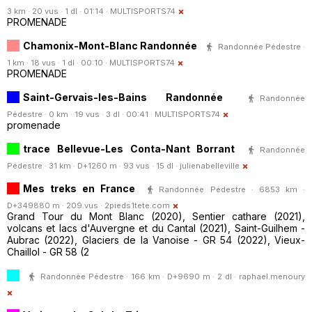
3 km · 20 vus · 1 dl · 01:14 ·
MULTISPORTS74
PROMENADE
Chamonix-Mont-Blanc Randonnée
Randonnée Pédestre ·
1 km · 18 vus · 1 dl · 00:10 ·
MULTISPORTS74
PROMENADE
Saint-Gervais-les-Bains Randonnée
Randonnée
Pédestre · 0 km · 19 vus · 3 dl · 00:41 ·
MULTISPORTS74
promenade
trace Bellevue-Les Conta-Nant Borrant
Randonnée
Pédestre · 31 km · D+1260 m · 93 vus · 15 dl ·
julienabelleville
Mes treks en France
Randonnée Pédestre · 6853 km ·
D+349880 m · 209 vus ·
2pieds1tete.com
Grand Tour du Mont Blanc (2020), Sentier cathare (2021),
volcans et lacs d'Auvergne et du Cantal (2021), Saint-Guilhem -
Aubrac (2022), Glaciers de la Vanoise - GR 54 (2022), Vieux-
Chaillol - GR 58 (2
Randonnée Pédestre · 166 km · D+9690 m · 2 dl ·
raphael.menoury