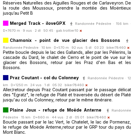
Réserves Naturelles des Aiguilles Rouges et de Carlaveyron. De
la route des Moussoux, prendre la montée des Moëntieux
jusqu’au Petit B
Merged Track - iloveGPX
Randonnée Pédestre · 156 km ·
D+7670 m · 9 vus · 2 dl · 50:45 ·
gab.trottier10
Chamonix - point de vue glacier des Bossons
Randonnée Pédestre · 10 km · D+570 m · 92 vus · 5 dl · 03:23 ·
biker78460
Petite boucle depuis le lac des Gallands, aller par les Pélerins, la
cascade du Dard, le chalet de Cerro et le point de vue sur le
glacier des Bossons, retour par les Praz d'en Bas et les
Bossons.
Praz Coutant - col du Colonney
Randonnée Pédestre · 12
km · D+1250 m · 24 vus · 1 dl · 05:32 ·
biker78460
Aller/retour depuis Praz Coutant passant par le passage délicat
des "Egratz", le refuge de Platé et traversée du désert de Platé
jusqu'au col du Colonney, retour par le même itinéraire.
Plaine Joux - refuge de Moëde Anterne
Randonnée
Pédestre · 15 km · D+860 m · 44 vus · 2 dl · 05:01 ·
biker78460
Boucle passant par le lac Vert, le Chatelet, le lac de Pormenaz,
le refuge de Moëde Anterne,retour par le GRP tour du pays du
Mont Blanc.