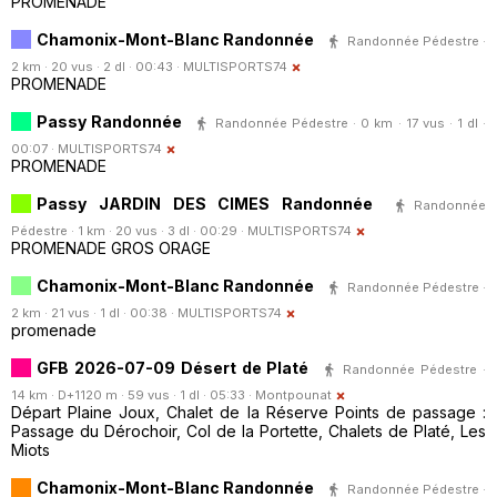
PROMENADE
Chamonix-Mont-Blanc Randonnée
Randonnée Pédestre ·
2 km · 20 vus · 2 dl · 00:43 ·
MULTISPORTS74
PROMENADE
Passy Randonnée
Randonnée Pédestre · 0 km · 17 vus · 1 dl ·
00:07 ·
MULTISPORTS74
PROMENADE
Passy JARDIN DES CIMES Randonnée
Randonnée
Pédestre · 1 km · 20 vus · 3 dl · 00:29 ·
MULTISPORTS74
PROMENADE GROS ORAGE
Chamonix-Mont-Blanc Randonnée
Randonnée Pédestre ·
2 km · 21 vus · 1 dl · 00:38 ·
MULTISPORTS74
promenade
GFB 2026-07-09 Désert de Platé
Randonnée Pédestre ·
14 km · D+1120 m · 59 vus · 1 dl · 05:33 ·
Montpounat
Départ Plaine Joux, Chalet de la Réserve Points de passage :
Passage du Dérochoir, Col de la Portette, Chalets de Platé, Les
Miots
Chamonix-Mont-Blanc Randonnée
Randonnée Pédestre ·