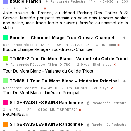
Boucle Prarion
Randonnée Pédestre · 11 km · D+930 m · 203
vus · 34 dl · 04:16 ·
ogulf
Jolie boucle du Prarion, au départ Parking Des Toilles à St
Gervais. Montée par petit chemin en sous-bois (ancien sentier
non balisé, mais trace facile à suivre). Arrivée au sommet de la
statio
Boucle Champel-Miage-Truc-Gruvaz-Champel
Randonnée Pédestre · 12 km · D+860 m · 221 vus · 23 dl · 04:15 ·
ogulf
Boucle Champel-Miage-Truc-Gruvaz-Champel
TTdMB-2 Tour Du Mont Blanc - Variante du Col de Tricot
Randonnée Pédestre · 13 km · D+780 m · 219 vus · 19 dl ·
elayel
Tour Du Mont Blanc - Variante du Col de Tricot
TTdMB-1 Tour Du Mont Blanc - Itinéraire Principal
Randonnée Pédestre · 164 km · D+9750 m · 130 vus · 15 dl ·
elayel
Tour Du Mont Blanc - Itinéraire Principal
ST GERVAIS LES BAINS Randonnée
Randonnée Pédestre ·
3 km · 95 vus · 24 dl · 01:00 ·
MULTISPORTS74
PROMENADE
ST GERVAIS LES BAINS Randonnée
Randonnée Pédestre ·