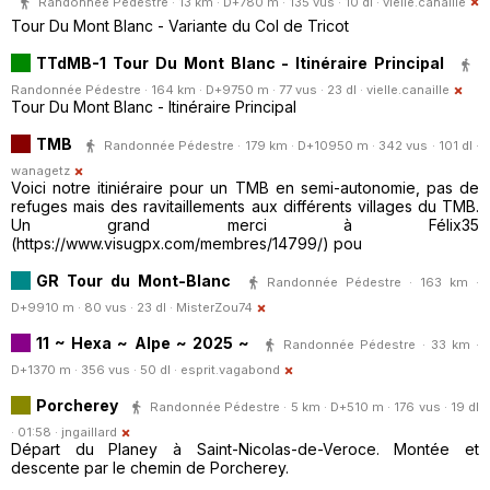
Randonnée Pédestre · 13 km · D+780 m · 135 vus · 10 dl ·
vielle.canaille
Tour Du Mont Blanc - Variante du Col de Tricot
TTdMB-1 Tour Du Mont Blanc - Itinéraire Principal
Randonnée Pédestre · 164 km · D+9750 m · 77 vus · 23 dl ·
vielle.canaille
Tour Du Mont Blanc - Itinéraire Principal
TMB
Randonnée Pédestre · 179 km · D+10950 m · 342 vus · 101 dl ·
wanagetz
Voici notre itiniéraire pour un TMB en semi-autonomie, pas de
refuges mais des ravitaillements aux différents villages du TMB.
Un grand merci à Félix35
(https://www.visugpx.com/membres/14799/) pou
GR Tour du Mont-Blanc
Randonnée Pédestre · 163 km ·
D+9910 m · 80 vus · 23 dl ·
MisterZou74
11 ~ Hexa ~ Alpe ~ 2025 ~
Randonnée Pédestre · 33 km ·
D+1370 m · 356 vus · 50 dl ·
esprit.vagabond
Porcherey
Randonnée Pédestre · 5 km · D+510 m · 176 vus · 19 dl
· 01:58 ·
jngaillard
Départ du Planey à Saint-Nicolas-de-Veroce. Montée et
descente par le chemin de Porcherey.