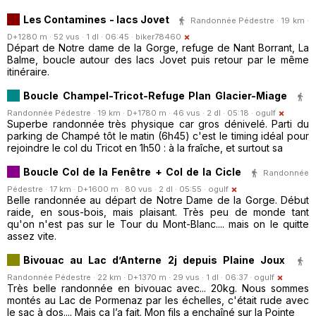
Les Contamines - lacs Jovet
Randonnée Pédestre · 19 km ·
D+1280 m · 52 vus · 1 dl · 06:45 ·
biker78460
Départ de Notre dame de la Gorge, refuge de Nant Borrant, La
Balme, boucle autour des lacs Jovet puis retour par le même
itinéraire.
Boucle Champel-Tricot-Refuge Plan Glacier-Miage
Randonnée Pédestre · 19 km · D+1780 m · 46 vus · 2 dl · 05:18 ·
ogulf
Superbe randonnée très physique car gros dénivelé. Parti du
parking de Champé tôt le matin (6h45) c'est le timing idéal pour
rejoindre le col du Tricot en 1h50 : à la fraîche, et surtout sa
Boucle Col de la Fenêtre + Col de la Cicle
Randonnée
Pédestre · 17 km · D+1600 m · 80 vus · 2 dl · 05:55 ·
ogulf
Belle randonnée au départ de Notre Dame de la Gorge. Début
raide, en sous-bois, mais plaisant. Très peu de monde tant
qu'on n'est pas sur le Tour du Mont-Blanc.... mais on le quitte
assez vite.
Bivouac au Lac d’Anterne 2j depuis Plaine Joux
Randonnée Pédestre · 22 km · D+1370 m · 29 vus · 1 dl · 06:37 ·
ogulf
Très belle randonnée en bivouac avec... 20kg. Nous sommes
montés au Lac de Pormenaz par les échelles, c'était rude avec
le sac à dos.... Mais ça l’a fait. Mon fils a enchaîné sur la Pointe