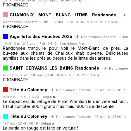
2 km · 89 vus · 15 dl · 00:29 ·
MULTISPORTS74
PROMENADE
CHAMONIX MONT BLANC UTMB Randonnée
Randonnée Pédestre · 3 km · 107 vus · 15 dl · 01:15 ·
MULTISPORTS74
PROMENADE
Aiguillette des Houches 2025
Randonnée Pédestre · 12 km
· D+940 m · 210 vus · 17 dl · 04:13 ·
Dominique_P
Randonnée tranquille pour voir le Mont-Blanc de près. La
buvette aux chalets de Chailloux était ouverte. Délicieuses
myrtilles dans les prés au dessus de la limite des arbres.
SAINT GERVAINS LES BAINS Randonnée
Randonnée
Pédestre · 2 km · 116 vus · 21 dl · 00:46 ·
MULTISPORTS74
PROMENADE
Tête du Colonney
Randonnée Pédestre · 17 km · D+2890 m ·
279 vus · 28 dl · 06:23 ·
Delgui
Le départ est du refuge de Platé. Attention le dénivelé est faut .
Il faut compter 900m grand max mais 1600m de descente.
Tête du Colonney
Randonnée Pédestre · 17 km · D+2890 m ·
197 vus · 29 dl · 06:19 ·
Delgui
La partie en rouge est faite en voiture !