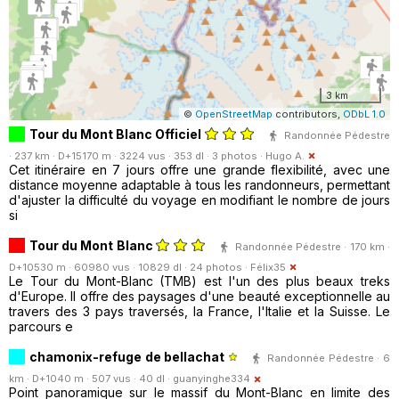
3 km
©
OpenStreetMap
contributors,
ODbL 1.0
Tour du Mont Blanc Officiel
Randonnée Pédestre
· 237 km · D+15170 m · 3224 vus · 353 dl · 3 photos ·
Hugo A.
Cet itinéraire en 7 jours offre une grande flexibilité, avec une
distance moyenne adaptable à tous les randonneurs, permettant
d'ajuster la difficulté du voyage en modifiant le nombre de jours
si
Tour du Mont Blanc
Randonnée Pédestre · 170 km ·
D+10530 m · 60980 vus · 10829 dl · 24 photos ·
Félix35
Le Tour du Mont-Blanc (TMB) est l'un des plus beaux treks
d'Europe. Il offre des paysages d'une beauté exceptionnelle au
travers des 3 pays traversés, la France, l'Italie et la Suisse. Le
parcours e
chamonix-refuge de bellachat
Randonnée Pédestre · 6
km · D+1040 m · 507 vus · 40 dl ·
guanyinghe334
Point panoramique sur le massif du Mont-Blanc en limite des