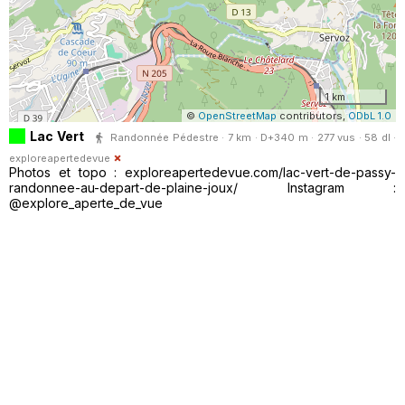
1 km
©
OpenStreetMap
contributors,
ODbL 1.0
Lac Vert
Randonnée Pédestre · 7 km · D+340 m · 277 vus · 58 dl ·
exploreapertedevue
Photos et topo : exploreapertedevue.com/lac-vert-de-passy-
randonnee-au-depart-de-plaine-joux/ Instagram :
@explore_aperte_de_vue