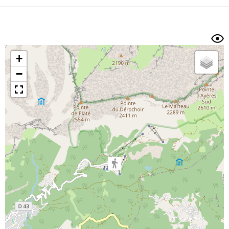
Dénivelé min/max
Auteur
Dossier
et
sous-dossiers
+
Trier par
−
Horodatage
Photos