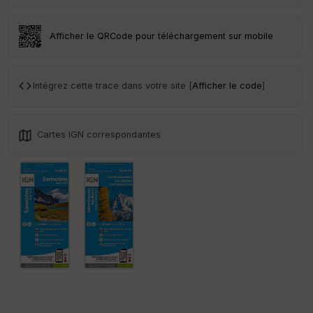
eu
r
Afficher le QRCode pour téléchargement sur mobile
Tr
an
sp
Intégrez cette trace dans votre site [
Afficher le code
]
ar
en
ce
Cartes IGN correspondantes
Po
int
illé
s
S
e
n
s
St