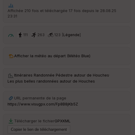
he
r
Affichée 210 fois et téléchargée 17 fois depuis le 28.08.25
d
23:31
é
p
ar
t
111
263
123 [
Légende
]
ar
ri
v
Afficher la météo au départ (Météo Blue)
é
e
Itinéraires Randonnée Pédestre autour de
Houches
·
C
Les plus belles randonnées autour de Houches
ou
le
ur
URL permanente de la page
https://www.visugpx.com/Fp8B8jKb5Z
Télécharger le fichier
GPX
KML
Ep
ai
ss