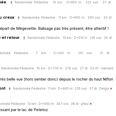
nnée
Randonnée Pédestre · 14 km · D+650 m · 222 vus · 27 dl ·
u creux
Randonnée Pédestre · 11 km · D+690 m · 330 vus · 33 dl ·
 départ de Mégevette. Balisage pas très présent, être attentif !
 et retour
Randonnée Pédestre · 10 km · D+510 m · 216 vus · 30 dl ·
donnée Pédestre · 7 km · D+240 m · 291 vus · 31 dl ·
Randonnée Pédestre · 10 km · D+730 m · 279 vus · 27 dl · 03:41 ·
clément
 très belle vue (hors sentier donc) depuis le rocher du haut Niflon
ont
Randonnée Pédestre · 11 km · D+900 m · 235 vus · 37 dl ·
Delgui
onnée Pédestre · 13 km · D+1050 m · 307 vus · 28 dl ·
afleu
assant par le lac de Petetoz