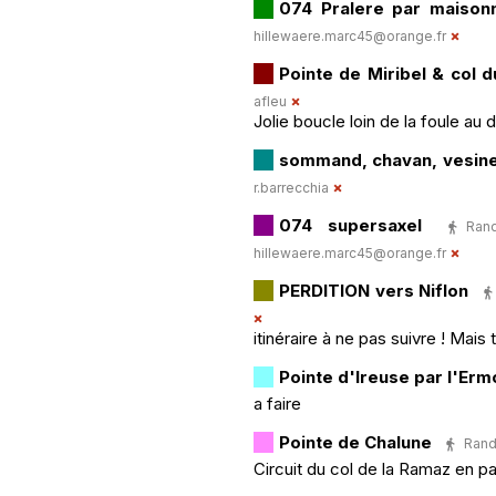
074 Pralere par maiso
hillewaere.marc45@orange.fr
Pointe de Miribel & col d
afleu
Jolie boucle loin de la foule au
sommand, chavan, vesine
r.barrecchia
074 supersaxel
Ran
hillewaere.marc45@orange.fr
PERDITION vers Niflon
itinéraire à ne pas suivre ! Mais
Pointe d'Ireuse par l'Erm
a faire
Pointe de Chalune
Rand
Circuit du col de la Ramaz en p