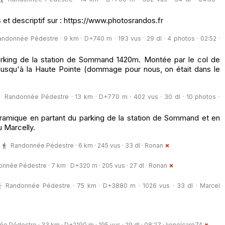
 et descriptif sur : https://www.photosrandos.fr
andonnée Pédestre · 9 km · D+740 m · 193 vus · 29 dl · 4 photos · 02:52 ·
rking de la station de Sommand 1420m. Montée par le col de
r jusqu'à la Haute Pointe (dommage pour nous, on était dans le
Randonnée Pédestre · 13 km · D+770 m · 402 vus · 30 dl · 10 photos ·
ramique en partant du parking de la station de Sommand et en
u Marcelly.
Randonnée Pédestre · 6 km · 245 vus · 33 dl ·
Ronan
nnée Pédestre · 7 km · D+320 m · 205 vus · 27 dl ·
Ronan
Randonnée Pédestre · 75 km · D+3880 m · 1026 vus · 33 dl ·
Marcel
e Pédestre · 33 km · D+2190 m · 195 vus · 29 dl · 08:27 ·
lionelcaro74