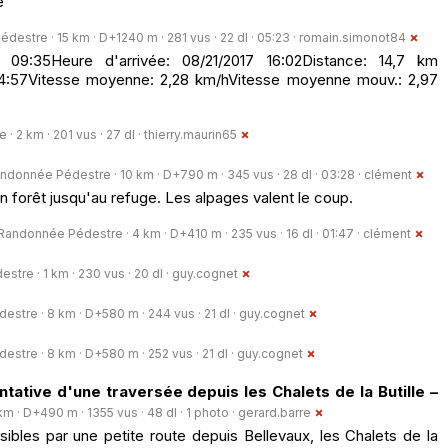
e
estre · 15 km · D+1240 m · 281 vus · 22 dl · 05:23 ·
romain.simonot84
 09:35Heure d'arrivée: 08/21/2017 16:02Distance: 14,7 km
:57Vitesse moyenne: 2,28 km/hVitesse moyenne mouv.: 2,97
 2 km · 201 vus · 27 dl ·
thierry.maurin65
ndonnée Pédestre · 10 km · D+790 m · 345 vus · 28 dl · 03:28 ·
clément
en forêt jusqu'au refuge. Les alpages valent le coup.
Randonnée Pédestre · 4 km · D+410 m · 235 vus · 16 dl · 01:47 ·
clément
tre · 1 km · 230 vus · 20 dl ·
guy.cognet
stre · 8 km · D+580 m · 244 vus · 21 dl ·
guy.cognet
stre · 8 km · D+580 m · 252 vus · 21 dl ·
guy.cognet
entative d'une traversée depuis les Chalets de la Butille –
 · D+490 m · 1355 vus · 48 dl · 1 photo ·
gerard.barre
ssibles par une petite route depuis Bellevaux, les Chalets de la