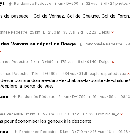
Lys
Randonnée Pédestre · 8 km · D+600 m · 32 vus · 3 dl · 24 photos ·
s de passage : Col de Vérinaz, Col de Chalune, Col de Foron,
nnée Pédestre · 25 km · D+2150 m · 38 vus · 2 dl · 02:23 ·
Delgui
 des Voirons au départ de Boëge
Randonnée Pédestre · 28
nnée Pédestre · 5 km · D+690 m · 175 vus · 16 dl · 01:40 ·
Delgui
onnée Pédestre · 11 km · D+990 m · 234 vus · 31 dl ·
exploreapertedevue
edevue.com/randonnee-dans-le-chablais-la-pointe-de-chalune/
/explore_a_perte_de_vue/
iane.
Randonnée Pédestre · 24 km · D+1790 m · 164 vus · 59 dl · 08:13
e Pédestre · 12 km · D+920 m · 214 vus · 17 dl · 04:33 ·
Dominique_P
ens pour économiser les genoux à la descente.
unner
Randonnée Pédestre · 5 km · D+710 m · 246 vus · 16 dl · 01:46 ·