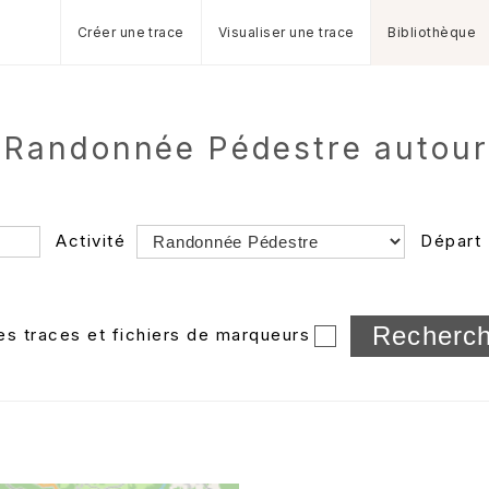
Créer une trace
Visualiser une trace
Bibliothèque
de Randonnée Pédestre autou
Activité
Départ
Longueur min/max
les traces et fichiers de marqueurs
Dossier
et sous-doss
Trier par
Horodatage
Photos