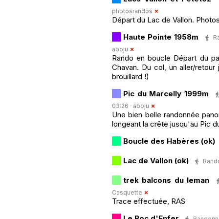
photosrandos
Départ du Lac de Vallon. Photos
Haute Pointe 1958m
R
aboju
Rando en boucle Départ du pa
Chavan. Du col, un aller/retou
brouillard !)
Pic du Marcelly 1999m
03:26 ·
aboju
Une bien belle randonnée pano
longeant la crête jusqu'au Pic d
Boucle des Habères (ok)
Lac de Vallon (ok)
Rando
trek balcons du leman
Casquette
Trace effectuée, RAS
Le Roc d'Enfer
Randonné