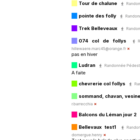
Tour de chalune
Randonn
pointe des folly
Randonn
Trek Belleveaux
Randonn
074 col de follys
hillewaere.marc45@orange.fr
pas en hiver
Ludran
Randonnée Pédestre 
A faite
chevrerie col follys
Ra
sommand, chavan, vesine
r.barrecchia
Balcons du Léman jour 2
Bellevaux test1
Rando
domergue.henry