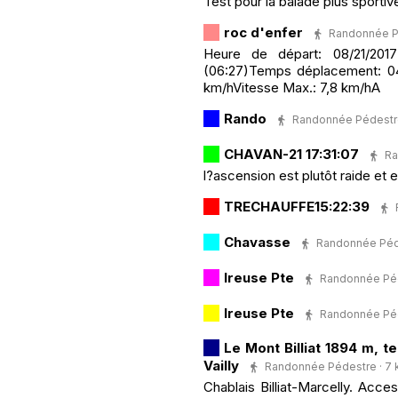
Test pour la balade plus sportiv
roc d'enfer
Randonnée Péd
Heure de départ: 08/21/2017
(06:27)Temps déplacement: 04
km/hVitesse Max.: 7,8 km/hA
Rando
Randonnée Pédestre ·
CHAVAN-21 17:31:07
Ra
l?ascension est plutôt raide et 
TRECHAUFFE15:22:39
Chavasse
Randonnée Pédes
Ireuse Pte
Randonnée Péde
Ireuse Pte
Randonnée Péde
Le Mont Billiat 1894 m, t
Vailly
Randonnée Pédestre · 7 km
Chablais Billiat-Marcelly. Acce