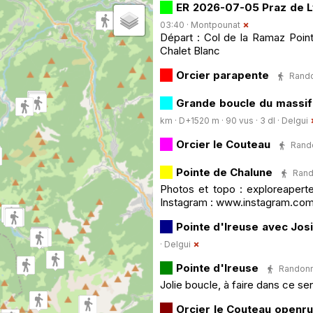
ER 2026-07-05 Praz de 
03:40 ·
Montpounat
Départ : Col de la Ramaz Point
Chalet Blanc
Orcier parapente
Rando
Grande boucle du massif
km · D+1520 m · 90 vus · 3 dl ·
Delgui
Orcier le Couteau
Rando
Pointe de Chalune
Rand
Photos et topo : exploreapert
Instagram : www.instagram.com
Pointe d'Ireuse avec Jos
·
Delgui
Pointe d'Ireuse
Randonné
Jolie boucle, à faire dans ce s
Orcier le Couteau openr