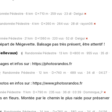
nnée Pédestre · 6 km · D+710 m · 259 vus · 23 dl ·
Delgui
andonnée Pédestre · 4 km · D+260 m · 264 vus · 28 dl ·
rayon06
née Pédestre · 21 km · D+1360 m · 220 vus · 52 dl ·
Delgui
 départ de Mégevette. Balisage pas très présent, être attentif !
ellevaux)
Randonnée Pédestre · 13 km · D+800 m · 955 vus · 35 dl ·
ages et infos sur : https://photosrandos.fr
Randonnée Pédestre · 12 km · D+740 m · 489 vus · 34 dl · 04:27 ·
otos en infos sur : https://www;photosrandos.fr
ée Pédestre · 11 km · D+790 m · 235 vus · 36 dl · 03:39 ·
Dominique_P
s en fleurs. Montée par le chemin le plus raide pour préserver
Randonnée Pédestre · 14 km · D+760 m · 582 vus · 34 dl · 04:56 ·