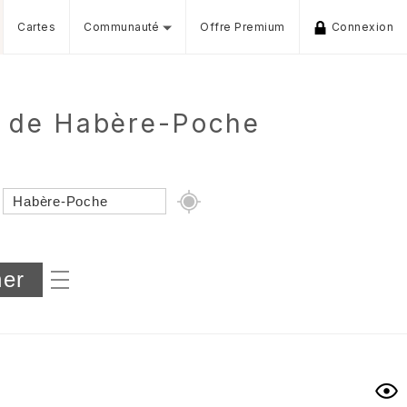
Cartes
Communauté
Offre Premium
Connexion
r de Habère-Poche
Dénivelé min/max
iers