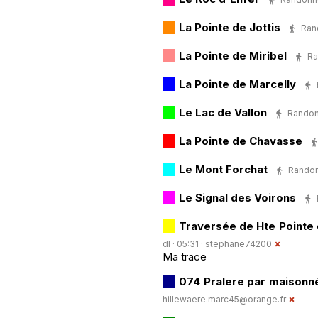
La Pointe de Jottis
Rand
La Pointe de Miribel
Ra
La Pointe de Marcelly
Le Lac de Vallon
Randonn
La Pointe de Chavasse
Le Mont Forchat
Randonn
Le Signal des Voirons
Traversée de Hte Pointe
dl · 05:31 ·
stephane74200
Ma trace
074 Pralere par maisonn
hillewaere.marc45@orange.fr