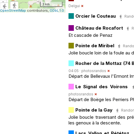
3 km
Delgui
OpenStreetMap
contributors,
ODbL 1.0
Orcier le Couteau
Rando
Château de Rocafort
R
Et cascade de Penaz
Pointe de Miribel
Randon
Jolie boucle loin de la foule au
Rocher de la Mottaz (74 B
04:05 ·
photosrandos
Départ de Bellevaux l'Ermont Im
Le Signal des Voirons
photosrandos
Départ de Boëge les Perriers Ph
Pointe de la Gay
Randonn
Jolie boucle traversant des pré
les genoux à la descente.
Lacs Vallon et Pététoz