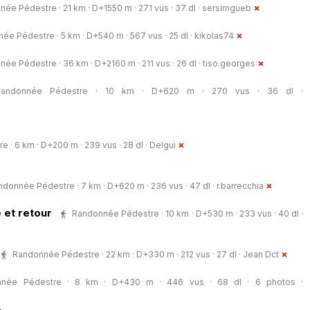
ée Pédestre · 21 km · D+1550 m · 271 vus · 37 dl ·
sersimgueb
ée Pédestre · 5 km · D+540 m · 567 vus · 25 dl ·
kikolas74
ée Pédestre · 36 km · D+2160 m · 211 vus · 26 dl ·
tiso.georges
Randonnée Pédestre · 10 km · D+620 m · 270 vus · 36 dl ·
· 6 km · D+200 m · 239 vus · 28 dl ·
Delgui
ndonnée Pédestre · 7 km · D+620 m · 236 vus · 47 dl ·
r.barrecchia
 et retour
Randonnée Pédestre · 10 km · D+530 m · 233 vus · 40 dl ·
Randonnée Pédestre · 22 km · D+330 m · 212 vus · 27 dl ·
Jean Dct
nnée Pédestre · 8 km · D+430 m · 446 vus · 68 dl · 6 photos ·