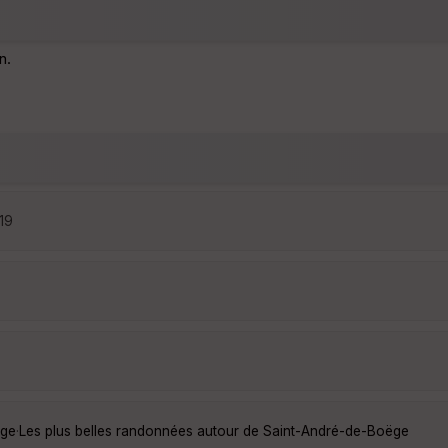
n.
:19
ëge
·
Les plus belles randonnées autour de Saint-André-de-Boëge