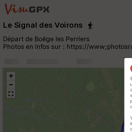
Le Signal des Voirons
Départ de Boëge les Perriers
Photos en infos sur : https://www;photosr
+
m
+
−