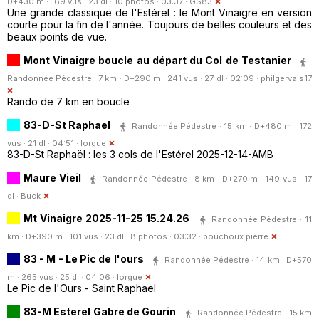
D+430 m · 169 vus · 23 dl · 10 photos · 03:37 ·
GS83
Une grande classique de l'Estérel : le Mont Vinaigre en version
courte pour la fin de l'année. Toujours de belles couleurs et des
beaux points de vue.
Mont Vinaigre boucle au départ du Col de Testanier
Randonnée Pédestre · 7 km · D+290 m · 241 vus · 27 dl · 02:09 ·
philgervais17
Rando de 7 km en boucle
83-D-St Raphael
Randonnée Pédestre · 15 km · D+480 m · 172
vus · 21 dl · 04:51 ·
lorgue
83-D-St Raphaël : les 3 cols de l'Estérel 2025-12-14-AMB
Maure Vieil
Randonnée Pédestre · 8 km · D+270 m · 149 vus · 17
dl ·
Buck
Mt Vinaigre 2025-11-25 15.24.26
Randonnée Pédestre · 11
km · D+390 m · 101 vus · 23 dl · 8 photos · 03:32 ·
bouchoux.pierre
83 - M - Le Pic de l'ours
Randonnée Pédestre · 14 km · D+570
m · 265 vus · 25 dl · 04:06 ·
lorgue
Le Pic de l'Ours - Saint Raphael
83-M Esterel Gabre de Gourin
Randonnée Pédestre · 15 km