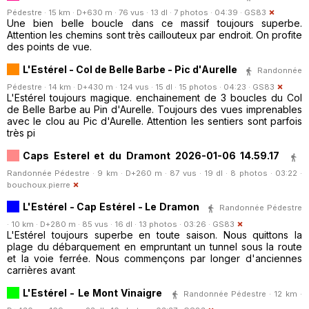
Pédestre · 15 km · D+630 m · 76 vus · 13 dl · 7 photos · 04:39 ·
GS83
Une bien belle boucle dans ce massif toujours superbe.
Attention les chemins sont très caillouteux par endroit. On profite
des points de vue.
L'Estérel - Col de Belle Barbe - Pic d'Aurelle
Randonnée
Pédestre · 14 km · D+430 m · 124 vus · 15 dl · 15 photos · 04:23 ·
GS83
L'Estérel toujours magique. enchainement de 3 boucles du Col
de Belle Barbe au Pin d'Aurelle. Toujours des vues imprenables
avec le clou au Pic d'Aurelle. Attention les sentiers sont parfois
très pi
Caps Esterel et du Dramont 2026-01-06 14.59.17
Randonnée Pédestre · 9 km · D+260 m · 87 vus · 19 dl · 8 photos · 03:22 ·
bouchoux.pierre
L'Estérel - Cap Estérel - Le Dramon
Randonnée Pédestre
· 10 km · D+280 m · 85 vus · 16 dl · 13 photos · 03:26 ·
GS83
L'Estérel toujours superbe en toute saison. Nous quittons la
plage du débarquement en empruntant un tunnel sous la route
et la voie ferrée. Nous commençons par longer d'anciennes
carrières avant
L'Estérel - Le Mont Vinaigre
Randonnée Pédestre · 12 km ·