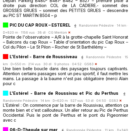
Départ Parking B480- B481- B482 – B527 – prendre piste à
droite puis direction COL de LA CADIERE.- sommet des
GROSSES GRUES – sommet des PETITES GRUES – descendre
au PIC ST MARTIN B504 – p
PIC DU CAP ROUX – ESTEREL
Randonnée Pédestre · 14 km ·
D+820 m · 1156 vus · 38 dl ·
CG Menton
Pointe de l'observatoire – A/R à la grotte-chapelle Saint Honorat
– Balcons du cap Roux – Table d'orientation du pic Cap Roux –
Col du Pilon – Le St Pilon – Rocher de St Barthélémy –
L'Estérel - Barre de Roussiveau
Randonnée Pédestre · 15
km · D+550 m · 214 vus · 30 dl · 9 photos · 04:52 ·
GS83
Une bien belle boucle dans des paysages toujours captivants.
Attention certains passages sont un peu sportif, il faut mettre les
mains. La passage à la baume n'est pas obligatoire (merci Alain
pour c
L'Estérel - Barre de Roussivau et Pic du Perthus
Randonnée Pédestre · 14 km · D+620 m · 527 vus · 53 dl · 04:50 ·
GS83
L'Estérel : On commence par la barre de Roussivau, attention ça
monte bien et c'est caillouteux. Un aller retour au Pic de Perthus
Occidental. Puis le pont de Perthus et le pont du Pigeonnier
avec c
06-D-Theoule sur mer
Randonnée Pédestre · 11 km · D+340