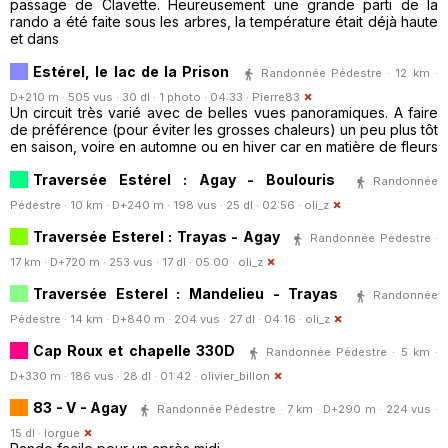
passage de Clavette. Heureusement une grande parti de la
rando a été faite sous les arbres, la température était déjà haute
et dans
Estérel, le lac de la Prison
Randonnée Pédestre · 12 km ·
D+210 m · 505 vus · 30 dl · 1 photo · 04:33 ·
Pierre83
Un circuit très varié avec de belles vues panoramiques. A faire
de préférence (pour éviter les grosses chaleurs) un peu plus tôt
en saison, voire en automne ou en hiver car en matière de fleurs
Traversée Estérel : Agay - Boulouris
Randonnée
Pédestre · 10 km · D+240 m · 198 vus · 25 dl · 02:56 ·
oli_z
Traversée Esterel : Trayas - Agay
Randonnée Pédestre ·
17 km · D+720 m · 253 vus · 17 dl · 05:00 ·
oli_z
Traversée Esterel : Mandelieu - Trayas
Randonnée
Pédestre · 14 km · D+840 m · 204 vus · 27 dl · 04:16 ·
oli_z
Cap Roux et chapelle 330D
Randonnée Pédestre · 5 km ·
D+330 m · 186 vus · 28 dl · 01:42 ·
olivier_billon
83 - V - Agay
Randonnée Pédestre · 7 km · D+290 m · 224 vus ·
15 dl ·
lorgue