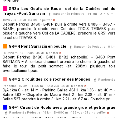
–Prendre
GR3a Les Oeufs de Bouc- col de la Cadière-col du
Trayas -Pont Sarrazin
Randonnée Pédestre · 14 km · D+410 m ·
1626 vus · 50 dl · 04:39 ·
b.peiffer
Départ Parking B480- B481- puis à droite vers B488 – B487 -
B486-, prendre à droite vers Col des TROIS TERMES puis
piquer à gauche vers Col de LA CADIERE, prendre le GR51 vers
le col du TRAYAS B
GR® 4 Pont Sarrazin en boucle
Randonnée Pédestre · 9 km
· D+220 m · 1406 vus · 49 dl ·
b.peiffer
Départ Parking B480- B481- B482 (chapelle) – B483 Pont
SARRAZIN – A l’embranchement prendre le chemin à gauche et
faire le tour du petit sommet (alt. 208m) plusieurs fois
éventuellement puis
GR® 2 Circuit des cols rocher des Monges
Randonnée
Pédestre · 18 km · D+550 m · 1840 vus · 50 dl ·
b.peiffer
D/A : km 0 - alt. 14 m - Parking. Balise 481 1 : km 1.38 - alt. 40 m -
Balise 482 - Chapelle de Maure Vieil 2 : km 2.08 - alt. 61 m -
Balise 527 prendre à droite 3 : km 2.21 - alt. 67 m - Fourche pr
GR®1 Circuit de 4cols avec grande grue et petite grue
Randonnée Pédestre · 19 km · D+690 m · 465 vus · 31 dl ·
b.peiffer