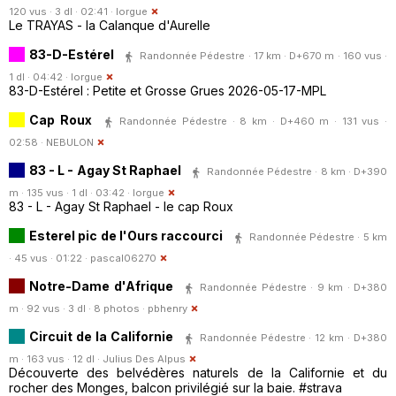
120 vus · 3 dl · 02:41 ·
lorgue
Le TRAYAS - la Calanque d'Aurelle
83-D-Estérel
Randonnée Pédestre · 17 km · D+670 m · 160 vus ·
1 dl · 04:42 ·
lorgue
83-D-Estérel : Petite et Grosse Grues 2026-05-17-MPL
Cap Roux
Randonnée Pédestre · 8 km · D+460 m · 131 vus ·
02:58 ·
NEBULON
83 - L - Agay St Raphael
Randonnée Pédestre · 8 km · D+390
m · 135 vus · 1 dl · 03:42 ·
lorgue
83 - L - Agay St Raphael - le cap Roux
Esterel pic de l'Ours raccourci
Randonnée Pédestre · 5 km
· 45 vus · 01:22 ·
pascal06270
Notre-Dame d'Afrique
Randonnée Pédestre · 9 km · D+380
m · 92 vus · 3 dl · 8 photos ·
pbhenry
Circuit de la Californie
Randonnée Pédestre · 12 km · D+380
m · 163 vus · 12 dl ·
Julius Des Alpus
Découverte des belvédères naturels de la Californie et du
rocher des Monges, balcon privilégié sur la baie. #strava