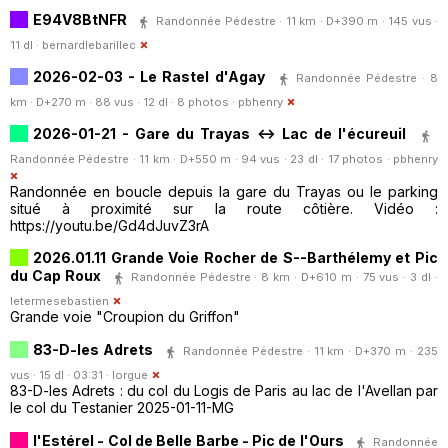
E94V8BtNFR
Randonnée Pédestre · 11 km · D+390 m · 145 vus ·
11 dl ·
bernardlebarillec
2026-02-03 - Le Rastel d'Agay
Randonnée Pédestre · 8
km · D+270 m · 88 vus · 12 dl · 8 photos ·
pbhenry
2026-01-21 - Gare du Trayas <-> Lac de l'écureuil
Randonnée Pédestre · 11 km · D+550 m · 94 vus · 23 dl · 17 photos ·
pbhenry
Randonnée en boucle depuis la gare du Trayas ou le parking
situé à proximité sur la route côtière. Vidéo :
https://youtu.be/Gd4dJuvZ3rA
2026.01.11 Grande Voie Rocher de S--Barthélemy et Pic
du Cap Roux
Randonnée Pédestre · 8 km · D+610 m · 75 vus · 3 dl ·
letermesebastien
Grande voie "Croupion du Griffon"
83-D-les Adrets
Randonnée Pédestre · 11 km · D+370 m · 235
vus · 15 dl · 03:31 ·
lorgue
83-D-les Adrets : du col du Logis de Paris au lac de l'Avellan par
le col du Testanier 2025-01-11-MG
l'Estérel - Col de Belle Barbe - Pic de l'Ours
Randonnée