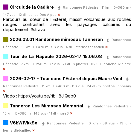
Circuit de la Cadière
Randonnée Pédestre · 11 km · D+360 m ·
147 vus · 12 dl ·
Julius Des Alpus
Parcours au cœur de l’Estérel, massif volcanique aux roches
rouges contrastant avec les paysages calcaires du
département. #strava
2026.03.01 Randonnée mimosas Tanneron
Randonnée
Pédestre · 13 km · D+470 m · 96 vus · 4 dl ·
letermesebastien
Tour de La Napoule 2026-02-17 15.06.08
Randonnée
Pédestre · 7 km · D+250 m · 77 vus · 21 dl · 6 photos · 02:50 ·
bouchoux.pierre
2026-02-17 - Tour dans l'Estérel depuis Maure Vieil
Randonnée Pédestre · 11 km · D+400 m · 80 vus · 24 dl · 12 photos ·
pbhenry
Vidéo : https://youtu.be/ribH8JjQeb0
Tanneron Les Mimosas Memorial
Randonnée Pédestre ·
13 km · D+380 m · 143 vus · 11 dl ·
nore6
V6bWlVkkSo
Randonnée Pédestre · 0 km · 59 vus · 13 dl ·
bernardlebarillec