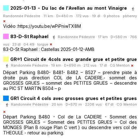
2025-01-13 - Du lac de l'Avellan au mont Vinaigre
Randonnée Pédestre · 11 km · D+480 m · 172 vus · 19 dl · 9 photos ·
pbhenry
Vidéo :https://youtu.be/wPiPniwTX8M
83-D-St Raphael
Randonnée Pédestre · 17 km · D+580 m · 766
vus · 23 dl · 04:49 ·
lorgue
83-D-St Raphael : Castellas 2025-01-12-AMB
GR®1 Circuit de 4cols avec grande grue et petite grue
Randonnée Pédestre · 19 km · D+690 m · 212 vus · 17 dl ·
CG Menton
Départ Parking B480- B481- B482 – B527 – prendre piste à
droite puis direction COL de LA CADIERE.- sommet des
GROSSES GRUES – sommet des PETITES GRUES – descendre
au PIC ST MARTIN B504 – p
GR1 Circuit 4 cols avec grosses grues et petites grues
Randonnée Pédestre · 20 km · D+870 m · 2208 vus · 67 dl ·
CG Menton
Départ Parking B480 - Col de La CADIERE - Sommet des
GROSSES GRUES – Sommet des PETITES GRUES – Col des
MONGES (Plan B rouge Plan C vert ) ou descendre vers col de
THEOULE - retour au parking.