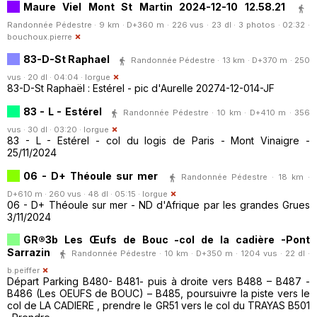
Maure Viel Mont St Martin 2024-12-10 12.58.21
Randonnée Pédestre · 9 km · D+360 m · 226 vus · 23 dl · 3 photos · 02:32 ·
bouchoux.pierre
83-D-St Raphael
Randonnée Pédestre · 13 km · D+370 m · 250
vus · 20 dl · 04:04 ·
lorgue
83-D-St Raphaël : Estérel - pic d'Aurelle 20274-12-014-JF
83 - L - Estérel
Randonnée Pédestre · 10 km · D+410 m · 356
vus · 30 dl · 03:20 ·
lorgue
83 - L - Estérel - col du logis de Paris - Mont Vinaigre -
25/11/2024
06 - D+ Théoule sur mer
Randonnée Pédestre · 18 km ·
D+610 m · 260 vus · 48 dl · 05:15 ·
lorgue
06 - D+ Théoule sur mer - ND d'Afrique par les grandes Grues
3/11/2024
GR®3b Les Œufs de Bouc -col de la cadière -Pont
Sarrazin
Randonnée Pédestre · 10 km · D+350 m · 1204 vus · 22 dl ·
b.peiffer
Départ Parking B480- B481- puis à droite vers B488 – B487 -
B486 (Les OEUFS de BOUC) – B485, poursuivre la piste vers le
col de LA CADIERE , prendre le GR51 vers le col du TRAYAS B501