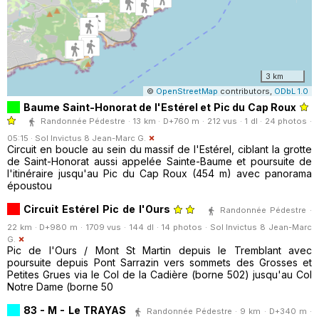
3 km
©
OpenStreetMap
contributors,
ODbL 1.0
Baume Saint-Honorat de l'Estérel et Pic du Cap Roux
Randonnée Pédestre · 13 km · D+760 m · 212 vus · 1 dl · 24 photos ·
05:15 ·
Sol Invictus 8 Jean-Marc G.
Circuit en boucle au sein du massif de l'Estérel, ciblant la grotte
de Saint-Honorat aussi appelée Sainte-Baume et poursuite de
l'itinéraire jusqu'au Pic du Cap Roux (454 m) avec panorama
époustou
Circuit Estérel Pic de l'Ours
Randonnée Pédestre ·
22 km · D+980 m · 1709 vus · 144 dl · 14 photos ·
Sol Invictus 8 Jean-Marc
G.
Pic de l'Ours / Mont St Martin depuis le Tremblant avec
poursuite depuis Pont Sarrazin vers sommets des Grosses et
Petites Grues via le Col de la Cadière (borne 502) jusqu'au Col
Notre Dame (borne 50
83 - M - Le TRAYAS
Randonnée Pédestre · 9 km · D+340 m ·