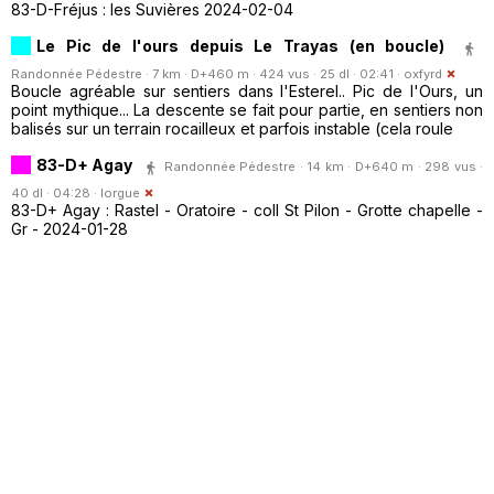
83-D-Fréjus : les Suvières 2024-02-04
Le Pic de l'ours depuis Le Trayas (en boucle)
Randonnée Pédestre · 7 km · D+460 m · 424 vus · 25 dl · 02:41 ·
oxfyrd
Boucle agréable sur sentiers dans l'Esterel.. Pic de l'Ours, un
point mythique... La descente se fait pour partie, en sentiers non
balisés sur un terrain rocailleux et parfois instable (cela roule
83-D+ Agay
Randonnée Pédestre · 14 km · D+640 m · 298 vus ·
40 dl · 04:28 ·
lorgue
83-D+ Agay : Rastel - Oratoire - coll St Pilon - Grotte chapelle -
Gr - 2024-01-28