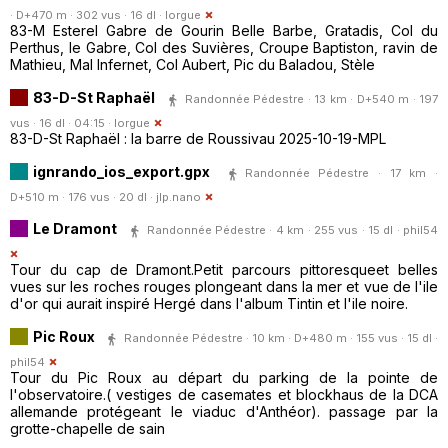
· D+470 m · 302 vus · 16 dl ·
lorgue
83-M Esterel Gabre de Gourin Belle Barbe, Gratadis, Col du
Perthus, le Gabre, Col des Suvières, Croupe Baptiston, ravin de
Mathieu, Mal Infernet, Col Aubert, Pic du Baladou, Stèle
83-D-St Raphaël
Randonnée Pédestre · 13 km · D+540 m · 197
vus · 16 dl · 04:15 ·
lorgue
83-D-St Raphaël : la barre de Roussivau 2025-10-19-MPL
ignrando_ios_export.gpx
Randonnée Pédestre · 17 km ·
D+510 m · 176 vus · 20 dl ·
jlp.nano
Le Dramont
Randonnée Pédestre · 4 km · 255 vus · 15 dl ·
phil54
Tour du cap de Dramont.Petit parcours pittoresqueet belles
vues sur les roches rouges plongeant dans la mer et vue de l'ile
d'or qui aurait inspiré Hergé dans l'album Tintin et l'ile noire.
Pic Roux
Randonnée Pédestre · 10 km · D+480 m · 155 vus · 15 dl ·
phil54
Tour du Pic Roux au départ du parking de la pointe de
l'observatoire.( vestiges de casemates et blockhaus de la DCA
allemande protégeant le viaduc d'Anthéor). passage par la
grotte-chapelle de sain