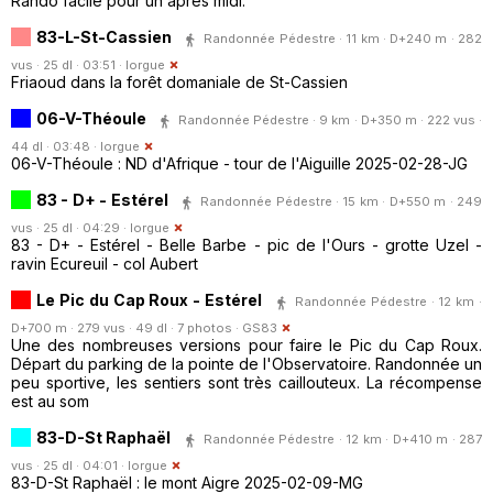
Rando facile pour un après midi.
83-L-St-Cassien
Randonnée Pédestre · 11 km · D+240 m · 282
vus · 25 dl · 03:51 ·
lorgue
Friaoud dans la forêt domaniale de St-Cassien
06-V-Théoule
Randonnée Pédestre · 9 km · D+350 m · 222 vus ·
44 dl · 03:48 ·
lorgue
06-V-Théoule : ND d'Afrique - tour de l'Aiguille 2025-02-28-JG
83 - D+ - Estérel
Randonnée Pédestre · 15 km · D+550 m · 249
vus · 25 dl · 04:29 ·
lorgue
83 - D+ - Estérel - Belle Barbe - pic de l'Ours - grotte Uzel -
ravin Ecureuil - col Aubert
Le Pic du Cap Roux - Estérel
Randonnée Pédestre · 12 km ·
D+700 m · 279 vus · 49 dl · 7 photos ·
GS83
Une des nombreuses versions pour faire le Pic du Cap Roux.
Départ du parking de la pointe de l'Observatoire. Randonnée un
peu sportive, les sentiers sont très caillouteux. La récompense
est au som
83-D-St Raphaël
Randonnée Pédestre · 12 km · D+410 m · 287
vus · 25 dl · 04:01 ·
lorgue
83-D-St Raphaël : le mont Aigre 2025-02-09-MG