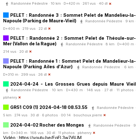
Randonnée Pédestre · 10 km · D+420 m · 261 vus · 40 dl
PELET : Randonnée 3 : Sommet Pelet de Mandelieu-la-
Napoule (Parking de Maure-Vieil)
Randonnée Pédestre · 9 km ·
D+400 m · 219 vus · 22 dl
PELET : Randonnée 2 : Sommet Pelet de Théoule-sur-
Mer (Vallon de la Rague)
Randonnée Pédestre · 8 km · D+400 m ·
214 vus · 20 dl
PELET : Randonnée 1 : Sommet Pelet de Mandelieur-la-
Napoule (Parking Ailes d'Azur)
Randonnée Pédestre · 6 km ·
D+310 m · 299 vus · 26 dl
2024-04-24 - Les Grosses Grues depuis Maure Vieil
Randonnée Pédestre · 10 km · D+430 m · 148 vus · 27 dl · 11 photos ·
pbhenry
GR51 C09 (1) 2024-04-18 08.53.55
Randonnée Pédestre ·
5 km · 274 vus · 30 dl · 6 photos · 00:14 ·
bouchoux.pierre
2024-04-02 Rocher des Monges
Randonnée Pédestre · 9
km · D+340 m · 168 vus · 30 dl · 11 photos ·
pbhenry
Vidéo : https://youtu.be/EqEL3w7i6UM