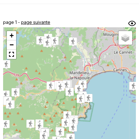
Dénivelé min/max
Auteur
Dossier
et
page 1 -
page suivante
sous-dossiers
+
Trier par
−
Horodatage
Photos