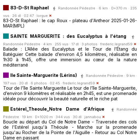
83-D-St Raphael
Randonnée Pédestre · 6 km · D+370 m · 235
vus · 26 dl · 02:47 ·
lorgue
83-D-St Raphael : le cap Roux - plateau d'Antheor 2025-01-26-
MAR(MPL)
SAINTE MARGUERITE : des Eucalyptus à l'étang
Randonnée Pédestre · 4 km · 255 vus · 17 dl · 3 photos ·
frederic.legrand59
Balade : L’Allée des Eucalyptus et le Tour de l’Étang du
Batéguier Cette balade d’environ 4,5 kilomètres, réalisable en
1h30 à 1h45, offre une immersion au cœur de la nature
méditerrané
Ile Sainte-Marguerite (Lérins)
Randonnée Pédestre · 9 km ·
197 vus · 20 dl · 6 photos · 02:45 ·
frederic.legrand59
Tour de l'île Sainte Marguerite Le tour de l’île Sainte-Marguerite,
d’environ 9 kilomètres et réalisable en 2h45, est une promenade
idéale pour découvrir la beauté naturelle et le riche pat
Estérel_Theoule_Notre Dame d'Afrique
Randonnée
Pédestre · 19 km · D+1020 m · 344 vus · 30 dl ·
jannabou
Boucle au départ du Col de Notre Dame - Traversée des cols
de l'Estérel jusqu'à Théoule - Marche sur la promenade
jusqu'au Rocher de la Pointe de l'Aiguille - Retour au Col Notre
Dame en passant