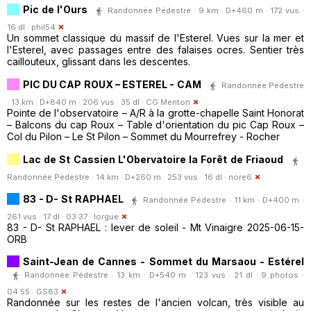
Pic de l'Ours
Randonnée Pédestre · 9 km · D+460 m · 172 vus ·
16 dl ·
phil54
Un sommet classique du massif de l'Esterel. Vues sur la mer et
l'Esterel, avec passages entre des falaises ocres. Sentier très
caillouteux, glissant dans les descentes.
PIC DU CAP ROUX – ESTEREL - CAM
Randonnée Pédestre
· 13 km · D+840 m · 206 vus · 35 dl ·
CG Menton
Pointe de l'observatoire – A/R à la grotte-chapelle Saint Honorat
– Balcons du cap Roux – Table d'orientation du pic Cap Roux –
Col du Pilon – Le St Pilon – Sommet du Mourrefrey - Rocher
Lac de St Cassien L'Obervatoire la Forêt de Friaoud
Randonnée Pédestre · 14 km · D+260 m · 253 vus · 16 dl ·
nore6
83 - D- St RAPHAEL
Randonnée Pédestre · 11 km · D+400 m ·
261 vus · 17 dl · 03:37 ·
lorgue
83 - D- St RAPHAEL : lever de soleil - Mt Vinaigre 2025-06-15-
ORB
Saint-Jean de Cannes - Sommet du Marsaou - Estérel
Randonnée Pédestre · 13 km · D+540 m · 123 vus · 21 dl · 9 photos ·
04:55 ·
GS83
Randonnée sur les restes de l'ancien volcan, très visible au