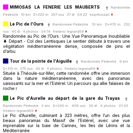
MIMOSAS LA FENERIE LES MAUBERTS
Randonnée
Pédestre · 10 km · D+320 m · 267 vus · 37 dl · 04:23 ·
espritvizzari
Le Pic de l'Ours
Randonnée Pédestre · 10 km · D+470 m · 232
vus · 40 dl · 4 photos · 04:14 ·
frederic.legrand59
Randonnée au Pic de l’Ours : Une Vue Panoramique Inoubliable
🌲 Départ - Col des Lentisques Le sentier débute à travers une
végétation méditerranéenne dense, composée de pins et
d’arbu
Tour de la pointe de l'Aiguille
Randonnée Pédestre · 9 km ·
D+310 m · 575 vus · 42 dl · 4 photos ·
frederic.legrand59
Située à Théoule-sur-Mer, cette randonnée offre une immersion
dans la nature méditerranéenne, avec des panoramas
saisissants sur la mer et l’Estérel. Un parcours qui allie falaises de
roche r
Le Pic d'Aurelle au départ de la gare du Trayas
Randonnée Pédestre · 5 km · D+240 m · 406 vus · 26 dl · 4 photos · 01:43 ·
frederic.legrand59
Le Pic d’Aurelle, culminant à 323 mètres, offre l’un des plus
beaux panoramas du Massif de l’Estérel, avec une vue
imprenable sur la baie de Cannes, les îles de Lérins et la
Méditerranée