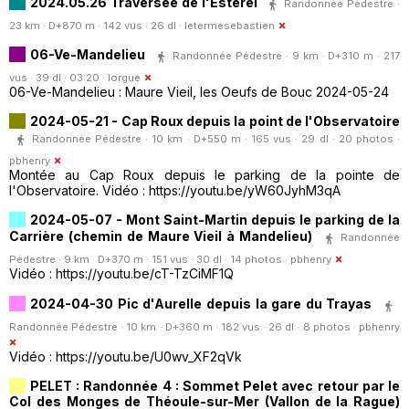
2024.05.26 Traversée de l'Esterel
Randonnée Pédestre ·
23 km · D+870 m · 142 vus · 26 dl ·
letermesebastien
06-Ve-Mandelieu
Randonnée Pédestre · 9 km · D+310 m · 217
vus · 39 dl · 03:20 ·
lorgue
06-Ve-Mandelieu : Maure Vieil, les Oeufs de Bouc 2024-05-24
2024-05-21 - Cap Roux depuis la point de l'Observatoire
Randonnée Pédestre · 10 km · D+550 m · 165 vus · 29 dl · 20 photos ·
pbhenry
Montée au Cap Roux depuis le parking de la pointe de
l'Observatoire. Vidéo : https://youtu.be/yW60JyhM3qA
2024-05-07 - Mont Saint-Martin depuis le parking de la
Carrière (chemin de Maure Vieil à Mandelieu)
Randonnée
Pédestre · 9 km · D+370 m · 151 vus · 30 dl · 14 photos ·
pbhenry
Vidéo : https://youtu.be/cT-TzCiMF1Q
2024-04-30 Pic d'Aurelle depuis la gare du Trayas
Randonnée Pédestre · 10 km · D+360 m · 182 vus · 26 dl · 8 photos ·
pbhenry
Vidéo : https://youtu.be/U0wv_XF2qVk
PELET : Randonnée 4 : Sommet Pelet avec retour par le
Col des Monges de Théoule-sur-Mer (Vallon de la Rague)