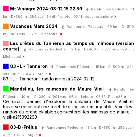
Mt Vinaigre 2024-03-12 15.22.59
Randonnée Pédestre · 11
km · D+380 m · 289 vus · 34 dl · 1 photo · 03:11 ·
bouchoux.pierre
Vacances Mars 2024
Randonnée Pédestre · 49 km · D+1510
m · 1460 vus · 132 dl ·
Michastral
Les crêtes du Tanneron au temps du mimosa (version
courte)
Randonnée Pédestre · 12 km · D+460 m · 273 vus · 29 dl ·
Michastral
83 - L - Tanneron
Randonnée Pédestre · 15 km · D+500 m · 344
vus · 38 dl · 04:46 ·
lorgue
83 - L - Tanneron : rando mimosa 2024-02-12
Mandelieu, les mimosas de Maure Vieil
Randonnée
Pédestre · 10 km · D+230 m · 991 vus · 66 dl · 1 photo · 03:51 ·
Pierre83
Ce circuit permet d'explorer la caldeira de Maure Vieil et
traverse en amont une forêt de mimosas remarquable. Voir : les-
randos-du-grand.eklablog.com/esterel-les-mimosas-de-maure-
vieil-a215392293
83-D-Fréjus
Randonnée Pédestre · 15 km · D+550 m · 250 vus ·
32 dl · 04:16 ·
lorgue