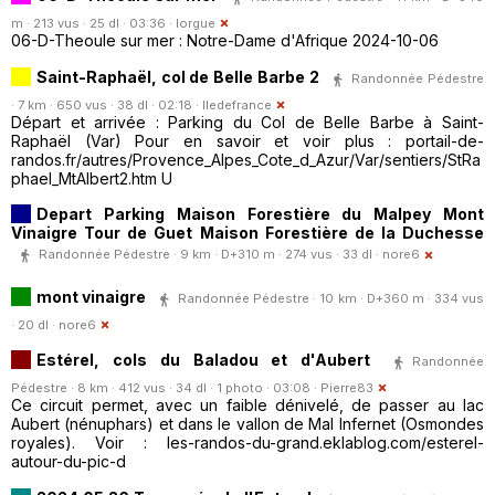
m · 213 vus · 25 dl · 03:36 ·
lorgue
06-D-Theoule sur mer : Notre-Dame d'Afrique 2024-10-06
Saint-Raphaël, col de Belle Barbe 2
Randonnée Pédestre
· 7 km · 650 vus · 38 dl · 02:18 ·
Iledefrance
Départ et arrivée : Parking du Col de Belle Barbe à Saint-
Raphaël (Var) Pour en savoir et voir plus : portail-de-
randos.fr/autres/Provence_Alpes_Cote_d_Azur/Var/sentiers/StRa
phael_MtAlbert2.htm U
Depart Parking Maison Forestière du Malpey Mont
Vinaigre Tour de Guet Maison Forestière de la Duchesse
Randonnée Pédestre · 9 km · D+310 m · 274 vus · 33 dl ·
nore6
mont vinaigre
Randonnée Pédestre · 10 km · D+360 m · 334 vus
· 20 dl ·
nore6
Estérel, cols du Baladou et d'Aubert
Randonnée
Pédestre · 8 km · 412 vus · 34 dl · 1 photo · 03:08 ·
Pierre83
Ce circuit permet, avec un faible dénivelé, de passer au lac
Aubert (nénuphars) et dans le vallon de Mal Infernet (Osmondes
royales). Voir : les-randos-du-grand.eklablog.com/esterel-
autour-du-pic-d