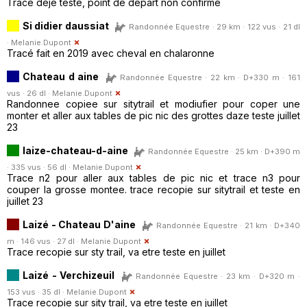
Tracé deje teste, point de départ non confirme
Si didier daussiat
Randonnée Equestre · 29 km · 122 vus · 21 dl
·
Melanie.Dupont
Tracé fait en 2019 avec cheval en chalaronne
Chateau d aine
Randonnée Equestre · 22 km · D+330 m · 161
vus · 26 dl ·
Melanie.Dupont
Randonnee copiee sur sitytrail et modiufier pour coper une
monter et aller aux tables de pic nic des grottes daze teste juillet
23
laize-chateau-d-aine
Randonnée Equestre · 25 km · D+390 m
· 335 vus · 56 dl ·
Melanie.Dupont
Trace n2 pour aller aux tables de pic nic et trace n3 pour
couper la grosse montee. trace recopie sur sitytrail et teste en
juillet 23
Laizé - Chateau D'aine
Randonnée Equestre · 21 km · D+340
m · 146 vus · 27 dl ·
Melanie.Dupont
Trace recopie sur sty trail, va etre teste en juillet
Laizé - Verchizeuil
Randonnée Equestre · 23 km · D+320 m ·
153 vus · 35 dl ·
Melanie.Dupont
Trace recopie sur sity trail, va etre teste en juillet