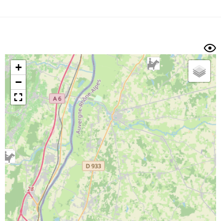
Dénivelé min/max
Auteur
Dossier
et
sous-dossiers
+
Trier par
−
Horodatage
Photos