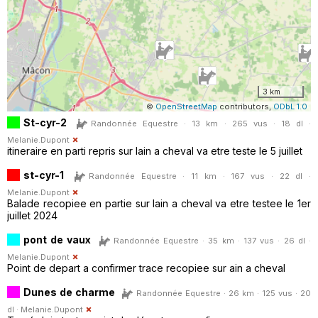
3 km
©
OpenStreetMap
contributors,
ODbL 1.0
St-cyr-2
Randonnée Equestre · 13 km · 265 vus · 18 dl ·
Melanie.Dupont
itineraire en parti repris sur lain a cheval va etre teste le 5 juillet
st-cyr-1
Randonnée Equestre · 11 km · 167 vus · 22 dl ·
Melanie.Dupont
Balade recopiee en partie sur lain a cheval va etre testee le 1er
juillet 2024
pont de vaux
Randonnée Equestre · 35 km · 137 vus · 26 dl ·
Melanie.Dupont
Point de depart a confirmer trace recopiee sur ain a cheval
Dunes de charme
Randonnée Equestre · 26 km · 125 vus · 20
dl ·
Melanie.Dupont