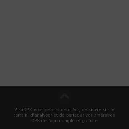
et
Vi
e
w
VisuGPX vous permet de créer, de suivre sur le
terrain, d'analyser et de partager vos itinéraires
GPS de façon simple et gratuite