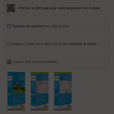
r
Afficher le QRCode pour téléchargement sur mobile
Tr
an
sp
Tableau de marche
(max 250 points)
ar
en
ce
Intégrez cette trace dans votre site [
Afficher le code
]
Po
int
illé
Cartes IGN correspondantes
s
S
e
n
s
St
re