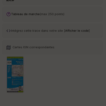
an
sp
ar
en
Tableau de marche
(max 250 points)
ce
Po
Intégrez cette trace dans votre site [
Afficher le code
]
int
illé
s
Cartes IGN correspondantes
S
e
n
s
St
re
et
Vi
e
w