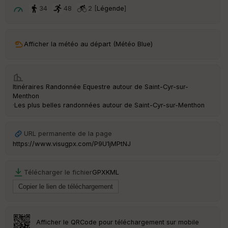
t
34
48
2 [
Légende
]
ar
ri
v
Afficher la météo au départ (Météo Blue)
é
e
C
Itinéraires Randonnée Equestre autour de
Saint-Cyr-sur-
ou
Menthon
le
·
Les plus belles randonnées autour de Saint-Cyr-sur-Menthon
ur
URL permanente de la page
https://www.visugpx.com/P9U1jMPtNJ
Ep
ai
Télécharger le fichier
GPX
KML
ss
eu
r
Tr
Afficher le QRCode pour téléchargement sur mobile