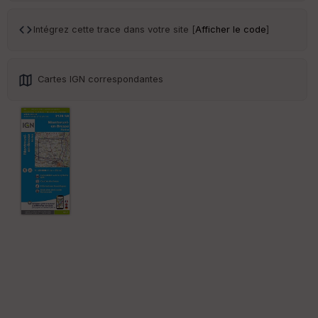
an
sp
ar
Intégrez cette trace dans votre site [
Afficher le code
]
en
ce
Cartes IGN correspondantes
Po
int
illé
s
S
e
n
s
St
re
et
Vi
e
w