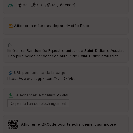
t
68
93
12 [
Légende
]
ar
ri
v
Afficher la météo au départ (Météo Blue)
é
e
C
Itinéraires Randonnée Equestre autour de
Saint-Didier-d'Aussiat
ou
·
Les plus belles randonnées autour de Saint-Didier-d'Aussiat
le
ur
URL permanente de la page
https://www.visugpx.com/YvInDxfvbq
Ep
Télécharger le fichier
GPX
KML
ai
ss
eu
r
Afficher le QRCode pour téléchargement sur mobile
Tr