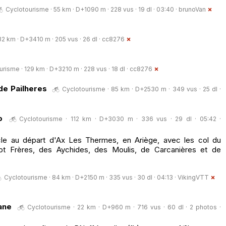
Cyclotourisme · 55 km · D+1090 m · 228 vus · 19 dl · 03:40 ·
brunoVan
2 km · D+3410 m · 205 vus · 26 dl ·
cc8276
risme · 129 km · D+3210 m · 228 vus · 18 dl ·
cc8276
de Pailheres
Cyclotourisme · 85 km · D+2530 m · 349 vus · 25 dl ·
o
Cyclotourisme · 112 km · D+3030 m · 336 vus · 29 dl · 05:42 ·
cle au départ d'Ax Les Thermes, en Ariège, avec les col du
t Frères, des Aychides, des Moulis, de Carcanières et de
Cyclotourisme · 84 km · D+2150 m · 335 vus · 30 dl · 04:13 ·
VikingVTT
ane
Cyclotourisme · 22 km · D+960 m · 716 vus · 60 dl · 2 photos ·