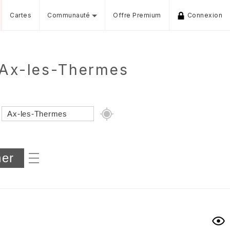
Cartes
Communauté
Offre Premium
Connexion
e Ax-les-Thermes
Dénivelé min/max
iers