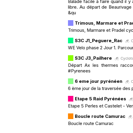
Balade facile à faire quand il y 
libre. Au départ de Beaurivage
&qu
Trimous, Marmare et Pra
Trimous, Marmare et Pradel cyc
S3C J1_Peguere_Rac
C
WE Velo phase 2 Jour 1. Parco
S3C J3_Pailhere
Cycloto
Départ Ax les thermes racco
#Pyrenees
6 eme jour pyrénéen
C
6 ème jour de la traversée des
Etape 5 Raid Pyrénées
Etape 5 Perles et Castelet - Ver
Boucle route Camurac
Boucle route Camurac