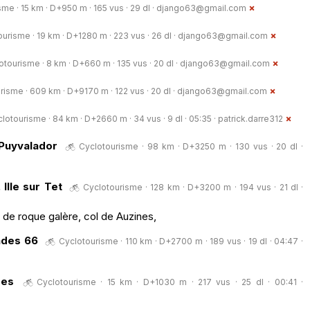
me · 15 km · D+950 m · 165 vus · 29 dl ·
django63@gmail.com
urisme · 19 km · D+1280 m · 223 vus · 26 dl ·
django63@gmail.com
otourisme · 8 km · D+660 m · 135 vus · 20 dl ·
django63@gmail.com
risme · 609 km · D+9170 m · 122 vus · 20 dl ·
django63@gmail.com
lotourisme · 84 km · D+2660 m · 34 vus · 9 dl · 05:35 ·
patrick.darre312
Puyvalador
Cyclotourisme · 98 km · D+3250 m · 130 vus · 20 dl ·
Ille sur Tet
Cyclotourisme · 128 km · D+3200 m · 194 vus · 21 dl ·
l de roque galère, col de Auzines,
ades 66
Cyclotourisme · 110 km · D+2700 m · 189 vus · 19 dl · 04:47 ·
res
Cyclotourisme · 15 km · D+1030 m · 217 vus · 25 dl · 00:41 ·