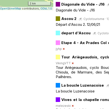
2 km
Diagonale du Vide - J16
OpenStreetMap
contributors,
ODbL 1.0
Diagonale du Vide - J16
Ascou 2
Cyclotourisme · 13
Départ d'Ascou 2. 12/06/21
depart d'Ascou
Cyclotou
Etape 4 - Ax Prades Col 
jyhp
Tour Ariègeaudois, cycl
VikingVTT
Tour Ariègeaudois, cyclo Bou
Chioula, de Marmare, des Sep
Pailhères.
La boucle Luzenacoise
La boucle Luzenacoise
Vives et la chapelle rom
melezeski