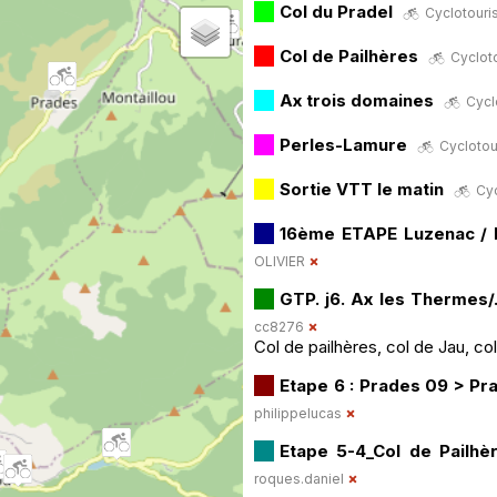
Col du Pradel
Cyclotouris
Col de Pailhères
Cycloto
Ax trois domaines
Cycl
Perles-Lamure
Cyclotou
Sortie VTT le matin
Cyc
16ème ETAPE Luzenac / 
OLIVIER
GTP. j6. Ax les Thermes/. 
cc8276
Col de pailhères, col de Jau, co
Etape 6 : Prades 09 > Pr
philippelucas
Etape 5-4_Col de Pailhè
roques.daniel