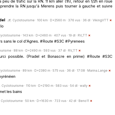
a peu de trafic sur la RN. 11 km aller (1h), retour en 1/2h en roue
 prendre la RN jusqu'à Merens puis tourner à gauche et suivre
del
Cyclotourisme · 100 km · D+2560 m · 376 vus · 36 dl ·
VikingVTT
lo
yclotourisme · 143 km · D+2460 m · 407 vus · 19 dl ·
RV_TT
urs sans le col d'Agnes. #Route #S3C #Pyrenees
urisme · 88 km · D+2490 m · 593 vus · 37 dl ·
RV_TT
urci possible. (Pradel et Bonascre en prime) #Route #S3C
yclotourisme · 89 km · D+2380 m · 575 vus · 36 dl · 17:08 ·
Marina.Lange
 pyrénéen
Cyclotourisme · 110 km · D+2190 m · 583 vus · 54 dl ·
wally
net les bains
Cyclotourisme · 50 km · D+1630 m · 723 vus · 42 dl ·
Beno11