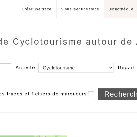
Créer une trace
Visualiser une trace
Bibliothèque
 de Cyclotourisme autour d
Activité
Départ
Longueur min/max
les traces et fichiers de marqueurs
Dossier
et sous-doss
Trier par
Horodatage
Photos