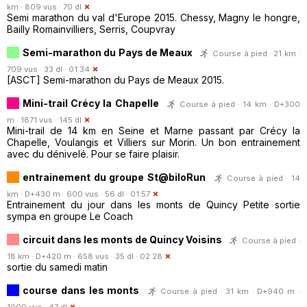
km · 809 vus · 70 dl
Semi marathon du val d'Europe 2015. Chessy, Magny le hongre,
Bailly Romainvilliers, Serris, Coupvray
Semi-marathon du Pays de Meaux
Course à pied · 21 km ·
709 vus · 33 dl · 01:34
[ASCT] Semi-marathon du Pays de Meaux 2015.
Mini-trail Crécy la Chapelle
Course à pied · 14 km · D+300
m · 1871 vus · 145 dl
Mini-trail de 14 km en Seine et Marne passant par Crécy la
Chapelle, Voulangis et Villiers sur Morin. Un bon entrainement
avec du dénivelé. Pour se faire plaisir.
entrainement du groupe St@biloRun
Course à pied · 14
km · D+430 m · 600 vus · 56 dl · 01:57
Entrainement du jour dans les monts de Quincy Petite sortie
sympa en groupe Le Coach
circuit dans les monts de Quincy Voisins
Course à pied ·
18 km · D+420 m · 658 vus · 35 dl · 02:28
sortie du samedi matin
course dans les monts
Course à pied · 31 km · D+940 m ·
1000 vus · 47 dl