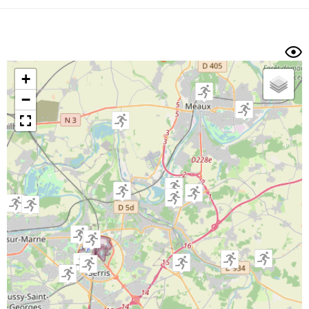
Dénivelé min/max
Auteur
Dossier
et
sous-dossiers
+
Trier par
−
Horodatage
Photos