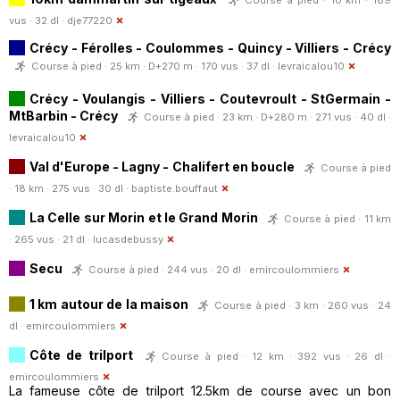
vus · 32 dl ·
dje77220
Crécy - Férolles - Coulommes - Quincy - Villiers - Crécy
Course à pied · 25 km · D+270 m · 170 vus · 37 dl ·
levraicalou10
Crécy - Voulangis - Villiers - Coutevroult - StGermain -
MtBarbin - Crécy
Course à pied · 23 km · D+280 m · 271 vus · 40 dl ·
levraicalou10
Val d'Europe - Lagny - Chalifert en boucle
Course à pied
· 18 km · 275 vus · 30 dl ·
baptiste.bouffaut
La Celle sur Morin et le Grand Morin
Course à pied · 11 km
· 265 vus · 21 dl ·
lucasdebussy
Secu
Course à pied · 244 vus · 20 dl ·
emircoulommiers
1 km autour de la maison
Course à pied · 3 km · 260 vus · 24
dl ·
emircoulommiers
Côte de trilport
Course à pied · 12 km · 392 vus · 26 dl ·
emircoulommiers
La fameuse côte de trilport 12.5km de course avec un bon