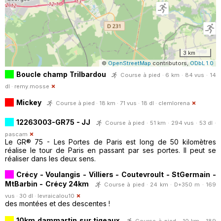
3 km
©
OpenStreetMap
contributors,
ODbL 1.0
Boucle champ Trilbardou
Course à pied · 6 km · 84 vus · 14
dl ·
remy.mosse
Mickey
Course à pied · 18 km · 71 vus · 18 dl ·
clemlorena
12263003-GR75 - JJ
Course à pied · 51 km · 294 vus · 53 dl ·
pascam
Le GR® 75 - Les Portes de Paris est long de 50 kilomètres
réalise le tour de Paris en passant par ses portes. Il peut se
réaliser dans les deux sens.
Crécy - Voulangis - Villiers - Coutevroult - StGermain -
MtBarbin - Crécy 24km
Course à pied · 24 km · D+350 m · 169
vus · 30 dl ·
levraicalou10
des montées et des descentes !
10km dammartin sur tigeaux
Course à pied · 10 km · 189