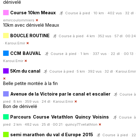
dénivelé
Course 10km Meaux
Course à pied · 10 km · 402 vus · 32 dl ·
emircoulommiers
10km avec dénivelé Meaux
BOUCLE ROUTINE
Course à pied · 4 km · 352 vus · 57 dl · 00:24
·
Karoui.Emir
CCM BAUVAL
Course à pied · 1 km · 337 vus · 22 dl · 00:13 ·
Karoui.Emir
5Km du canal
Course à pied · 5 km · 392 vus · 32 dl ·
Karoui.Emir
Belle petite montée à la fin
Avenue de la Victoire par le canal et escalier
Course à
pied · 8 km · 359 vus · 24 dl ·
Karoui.Emir
Bon de dénivelé
Parcours Course Vetathlon Quincy Voisins
Course à
pied · 2 km · 482 vus · 25 dl · 00:21 ·
quincy77.vetathlon
semi marathon du val d Europe 2015
Course à pied · 22