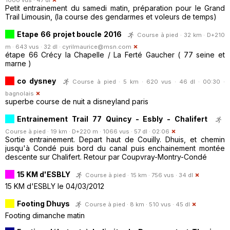
Petit entrainement du samedi matin, préparation pour le Grand
Trail Limousin, (la course des gendarmes et voleurs de temps)
Etape 66 projet boucle 2016
Course à pied · 32 km · D+210
m · 643 vus · 32 dl ·
cyrilmaurice@msn.com
étape 66 Crécy la Chapelle / La Ferté Gaucher ( 77 seine et
marne )
co dysney
Course à pied · 5 km · 620 vus · 46 dl · 00:30 ·
bagnolais
superbe course de nuit a disneyland paris
Entrainement Trail 77 Quincy - Esbly - Chalifert
Course à pied · 19 km · D+220 m · 1066 vus · 57 dl · 02:06
Sortie entrainement. Depart haut de Couilly. Dhuis, et chemin
jusqu'à Condé puis bord du canal puis enchainement montée
descente sur Chalifert. Retour par Coupvray-Montry-Condé
15 KM d'ESBLY
Course à pied · 15 km · 756 vus · 34 dl
15 KM d'ESBLY le 04/03/2012
Footing Dhuys
Course à pied · 8 km · 510 vus · 45 dl
Footing dimanche matin