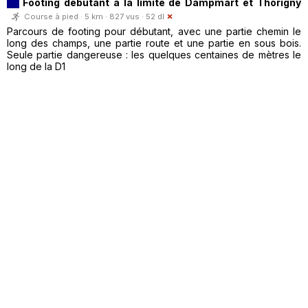
Footing débutant à la limite de Dampmart et Thorigny
Course à pied · 5 km · 827 vus · 52 dl
Parcours de footing pour débutant, avec une partie chemin le
long des champs, une partie route et une partie en sous bois.
Seule partie dangereuse : les quelques centaines de mètres le
long de la D1