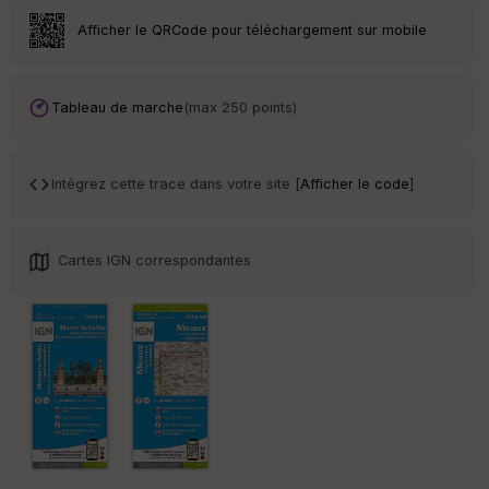
r
Afficher le QRCode pour téléchargement sur mobile
Tr
an
sp
Tableau de marche
(max 250 points)
ar
en
ce
Intégrez cette trace dans votre site [
Afficher le code
]
Po
int
illé
Cartes IGN correspondantes
s
S
e
n
s
St
re
et