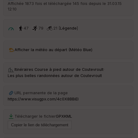
r
Affichée 1873 fois et téléchargée 145 fois depuis le 31.03.15
d
12:10
é
p
ar
t
47
79
21 [
Légende
]
ar
ri
v
Afficher la météo au départ (Météo Blue)
é
e
Itinéraires Course à pied autour de
Coutevroult
·
C
Les plus belles randonnées autour de Coutevroult
ou
le
ur
URL permanente de la page
https://www.visugpx.com/4c0X8BBiEl
Télécharger le fichier
GPX
KML
Ep
ai
ss
eu