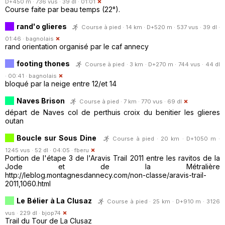
D+450 m · 736 vus · 39 dl · 01:01
Course faite par beau temps (22°).
rand'o glieres
Course à pied · 14 km · D+520 m · 537 vus · 39 dl ·
01:46 ·
bagnolais
rand orientation organisé par le caf annecy
footing thones
Course à pied · 3 km · D+270 m · 744 vus · 44 dl
· 00:41 ·
bagnolais
bloqué par la neige entre 12/et 14
Naves Brison
Course à pied · 7 km · 770 vus · 69 dl
départ de Naves col de perthuis croix du benitier les glieres
outan
Boucle sur Sous Dine
Course à pied · 20 km · D+1050 m ·
1245 vus · 52 dl · 04:05 ·
fberu
Portion de l'étape 3 de l'Aravis Trail 2011 entre les ravitos de la
Jode et de la Métralière
http://leblog.montagnesdannecy.com/non-classe/aravis-trail-
2011,1060.html
Le Bélier à La Clusaz
Course à pied · 25 km · D+910 m · 3126
vus · 229 dl ·
bjop74
Trail du Tour de La Clusaz