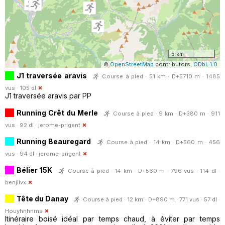
5 km
©
OpenStreetMap
contributors,
ODbL 1.0
J1 traversée aravis
Course à pied · 51 km · D+5710 m · 1485
vus · 105 dl
J1 traversée aravis par PP
Running Crêt du Merle
Course à pied · 9 km · D+380 m · 911
vus · 92 dl ·
jerome-prigent
Running Beauregard
Course à pied · 14 km · D+560 m · 456
vus · 94 dl ·
jerome-prigent
Bélier 15K
Course à pied · 14 km · D+560 m · 796 vus · 114 dl ·
benjilvx
Tête du Danay
Course à pied · 12 km · D+890 m · 771 vus · 57 dl ·
Houyhnhnms
Itinéraire boisé idéal par temps chaud, à éviter par temps