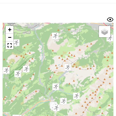
Dénivelé min/max
Auteur
Dossier
et
sous-dossiers
+
Trier par
−
Horodatage
Photos