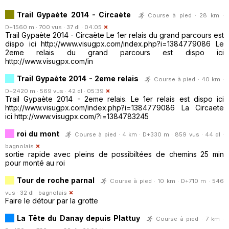
Trail Gypaète 2014 - Circaète
Course à pied · 28 km ·
D+1560 m · 700 vus · 37 dl · 04:05
Trail Gypaète 2014 - Circaète Le 1er relais du grand parcours est
dispo ici http://www.visugpx.com/index.php?i=1384779086 Le
2eme relais du grand parcours est dispo ici
http://www.visugpx.com/in
Trail Gypaète 2014 - 2eme relais
Course à pied · 40 km ·
D+2420 m · 569 vus · 42 dl · 05:39
Trail Gypaète 2014 - 2eme relais. Le 1er relais est dispo ici
http://www.visugpx.com/index.php?i=1384779086 La Circaete
ici http://www.visugpx.com/?i=1384783245
roi du mont
Course à pied · 4 km · D+330 m · 859 vus · 44 dl ·
bagnolais
sortie rapide avec pleins de possibiltées de chemins 25 min
pour monté au roi
Tour de roche parnal
Course à pied · 10 km · D+710 m · 546
vus · 32 dl ·
bagnolais
Faire le détour par la grotte
La Tête du Danay depuis Plattuy
Course à pied · 7 km ·