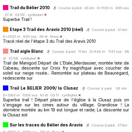
Trail du Bélier 2010
Course à pied · 25 km · D+1130 m · 695 vus
· 37 dl · 02:59 ·
cyrilbyker
Superbe Trail !
Etape 3 Trail des Aravis 2010 (réel)
Course à pied · 51 km ·
D+2300 m · 930 vus · 39 dl ·
fberu
Tracé réel de l'étape 3 du Trail des Aravis 2010
Trail aigle Blanc
Course à pied · 11 km · D+440 m · 1141 vus · 48
dl · 01:08 ·
cyrilbyker
Trail de Manigod Départ de L'Etale_Merdassier, montée tete de
Cabeau, descente sur Croix fry magnifique avec coucher de
soleil sur neige rosée... Remontée sur plateau de Beauregard,
redescente sur
Trail Le BELIER 2009/ la Clusaz
Course à pied · 26 km ·
D+1380 m · 1306 vus · 81 dl · 03:17 ·
cyrilbyker
Superbe trail ! Départ place de l'église à la Clusaz puis on
s'engage sur les cimes autour du villlage. Grandiose ! La
dernière montée au km 19 est longue et raide; La descente sur
la Clusaz est
Sur les traces du Bélier des Aravis
Course à pied · 27 km ·
D+1680 m · 1916 vus · 132 dl ·
fberu