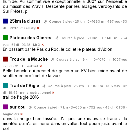
humide. Au sommet,vue exceptionnelle à 360° sur l'ensemble
du massif des Aravis. Descente par les alpages verdoyants de
Sur Frêtes, p
25km la clusaz
Course à pied · 25 km · D+1680 m · 497 vus · 50
dl · 00:37 ·
mazelsky
Plateau des Glières
Course à pied · 21 km · D+1140 m · 784
vus · 61 dl · 03:18 ·
Mr X
En passant par le Pas du Roc, le col et le plateau d'Ablon
Trou de la Mouche
Course à pied · 9 km · D+1070 m · 1007 vus
· 73 dl · 01:51 ·
Berkout
Belle boucle qui permet de grimper un KV bien raide avant de
souffler en profitant de la vue.
Trail de l'Aigle
Course à pied · 25 km · D+1100 m · 698 vus · 42
dl · 16:42 ·
mme_opérationnel
trail de l'aigle 2016
sur cou
Course à pied · 7 km · D+630 m · 702 vus · 43 dl · 01:36 ·
bagnolais
dans la neige bien tassée. J'ai pris une mauvaise trace a la
montée quim'a emmené dans un vallon tout pourri juste avant le
col