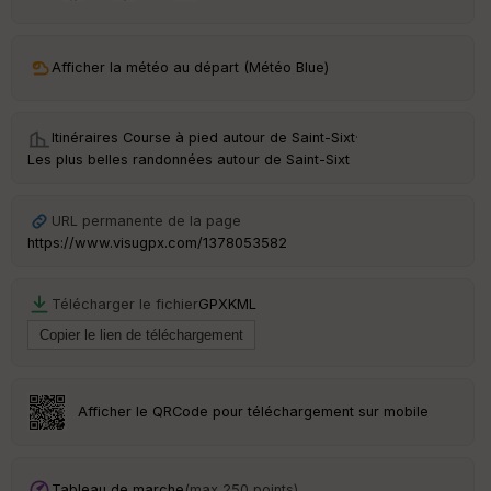
ar
ri
v
Afficher la météo au départ (Météo Blue)
é
e
Itinéraires Course à pied autour de
Saint-Sixt
·
C
Les plus belles randonnées autour de Saint-Sixt
ou
le
ur
URL permanente de la page
https://www.visugpx.com/1378053582
Télécharger le fichier
GPX
KML
Ep
ai
ss
eu
r
Afficher le QRCode pour téléchargement sur mobile
Tr
an
sp
Tableau de marche
(max 250 points)