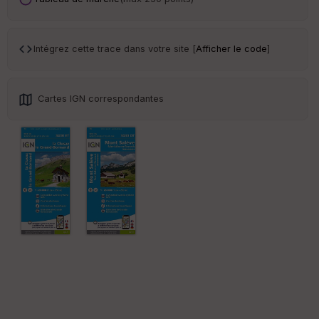
ar
en
ce
Intégrez cette trace dans votre site [
Afficher le code
]
Po
int
illé
Cartes IGN correspondantes
s
S
e
n
s
St
re
et
Vi
e
w