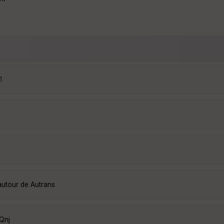
1
autour de Autrans
Qnj