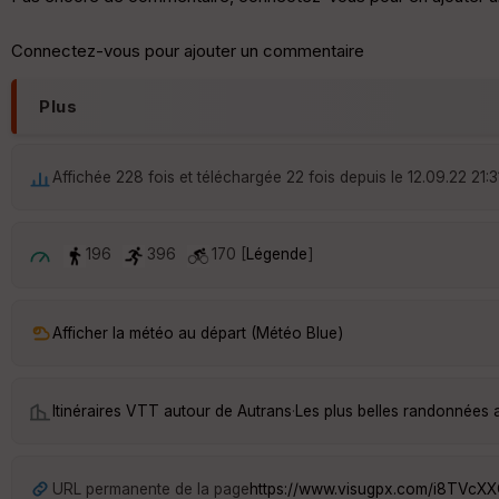
Connectez-vous pour ajouter un commentaire
Plus
Affichée 228 fois et téléchargée 22 fois depuis le 12.09.22 21:3
196
396
170 [
Légende
]
Afficher la météo au départ (Météo Blue)
Itinéraires VTT autour de
Autrans
·
Les plus belles randonnées 
URL permanente de la page
https://www.visugpx.com/i8TVcXX