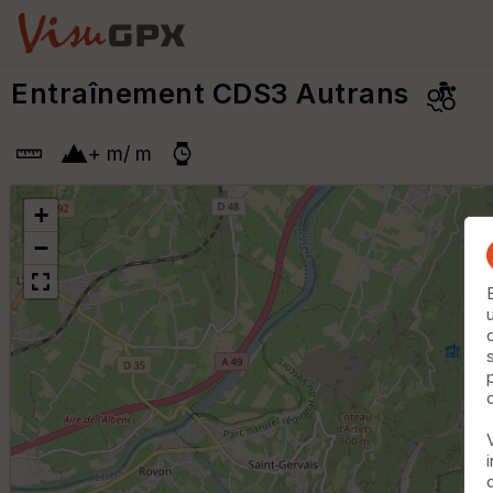
Entraînement CDS3 Autrans
+
m
/
m
+
−