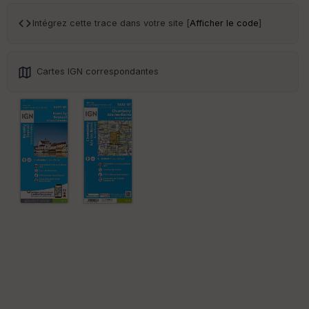
ce
Intégrez cette trace dans votre site [
Afficher le code
]
Po
int
illé
Cartes IGN correspondantes
s
S
e
n
s
St
re
et
Vi
e
w