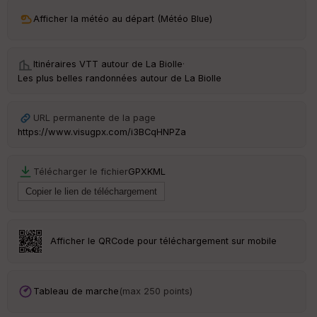
ri
v
Afficher la météo au départ (Météo Blue)
é
e
Itinéraires VTT autour de
La Biolle
·
C
Les plus belles randonnées autour de La Biolle
ou
le
ur
URL permanente de la page
https://www.visugpx.com/i3BCqHNPZa
Télécharger le fichier
GPX
KML
Ep
ai
ss
eu
r
Afficher le QRCode pour téléchargement sur mobile
Tr
an
sp
Tableau de marche
(max 250 points)
ar
en