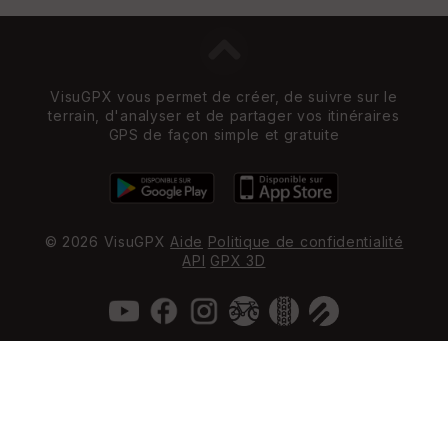
VisuGPX vous permet de créer, de suivre sur le
terrain, d'analyser et de partager vos itinéraires
GPS de façon simple et gratuite
© 2026 VisuGPX
Aide
Politique de confidentialité
API
GPX 3D