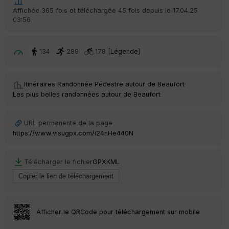
Tr
Affichée 365 fois et téléchargée 45 fois depuis le 17.04.25
an
03:56
sp
ar
en
ce
134
289
178 [
Légende
]
Po
Itinéraires Randonnée Pédestre autour de
Beaufort
·
int
illé
Les plus belles randonnées autour de Beaufort
s
URL permanente de la page
S
https://www.visugpx.com/i24nHe440N
e
n
s
Télécharger le fichier
GPX
KML
St
re
et
Vi
Afficher le QRCode pour téléchargement sur mobile
e
w