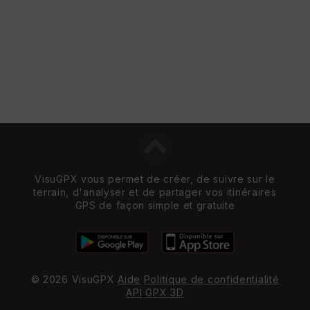
St
re
et
Vi
e
w
VisuGPX vous permet de créer, de suivre sur le
terrain, d'analyser et de partager vos itinéraires
GPS de façon simple et gratuite
© 2026 VisuGPX
Aide
Politique de confidentialité
API
GPX 3D