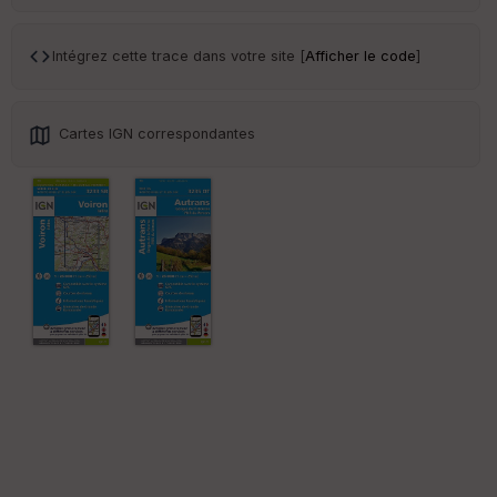
ss
eu
r
Intégrez cette trace dans votre site [
Afficher le code
]
Tr
an
Cartes IGN correspondantes
sp
ar
en
ce
Po
int
illé
s
S
e
n
s