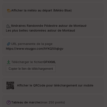
ar
Afficher la météo au départ (Météo Blue)
ri
v
é
e
Itinéraires Randonnée Pédestre autour de
Montaud
·
Les plus belles randonnées autour de Montaud
Fil
tr
e
URL permanente de la page
P
https://www.visugpx.com/hYKQ50qbgv
OI
Télécharger le fichier
GPX
KML
C
ou
le
ur
Afficher le QRCode pour téléchargement sur mobile
Ep
Tableau de marche
(max 250 points)
ai