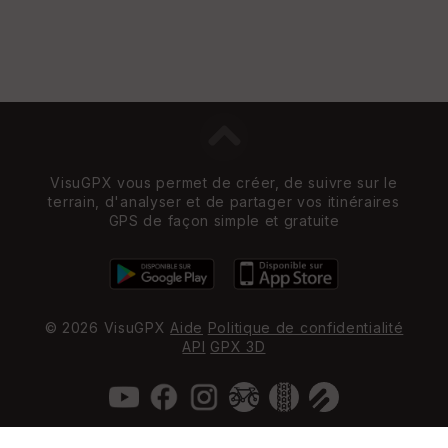
VisuGPX vous permet de créer, de suivre sur le
terrain, d'analyser et de partager vos itinéraires
GPS de façon simple et gratuite
© 2026 VisuGPX
Aide
Politique de confidentialité
API
GPX 3D