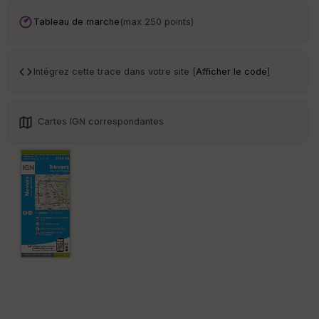
Tr
an
Tableau de marche
(max 250 points)
sp
ar
en
ce
Intégrez cette trace dans votre site [
Afficher le code
]
Po
int
Cartes IGN correspondantes
illé
s
S
e
n
s
St
re
et
Vi
e
w