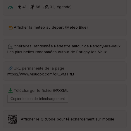
p
ar
41
66
3 [
Légende
]
t
ar
Afficher la météo au départ (Météo Blue)
ri
v
é
e
Itinéraires Randonnée Pédestre autour de
Parigny-les-Vaux
·
Les plus belles randonnées autour de Parigny-les-Vaux
C
ou
le
URL permanente de la page
ur
https://www.visugpx.com/gKEvMTifEt
Télécharger le fichier
GPX
KML
Ep
ai
ss
eu
r
Afficher le QRCode pour téléchargement sur mobile