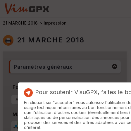
21 MARCHE 2018
> Impression
21 MARCHE 2018
Paramètres généraux
Format & Orientation
Pour soutenir VisuGPX, faites le b
En cliquant sur "accepter" vous autorisez l'utilisation 
usage technique nécessaires au bon fonctionnement du 
que l'utilisation d'autres cookies (éventuellement tiers)
Marges
statistiques ou de personnalisation des annonces pour
proposer des services et des offres adaptées à vos c
Marge d'impression
cm
d'interêt.