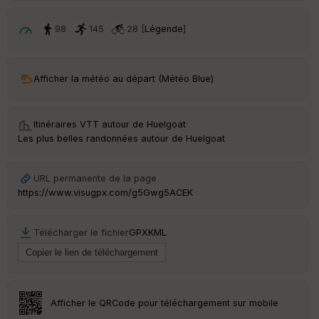
ri
v
é
98
145
28 [
Légende
]
e
Fil
Afficher la météo au départ (Météo Blue)
tr
e
P
OI
Itinéraires VTT autour de
Huelgoat
·
Les plus belles randonnées autour de Huelgoat
C
ou
URL permanente de la page
le
https://www.visugpx.com/g5Gwg5ACEK
ur
Télécharger le fichier
GPX
KML
Ep
ai
ss
Afficher le QRCode pour téléchargement sur mobile
eu