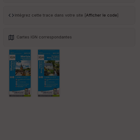
r
Intégrez cette trace dans votre site [
Afficher le code
]
Tr
an
sp
ar
Cartes IGN correspondantes
en
ce
Po
int
illé
s
S
e
n
s
St
re
et