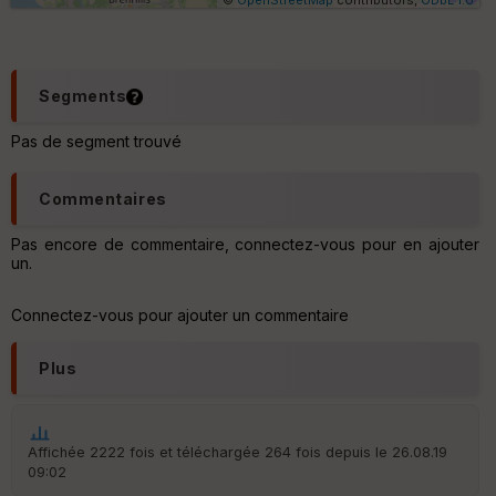
u
e
s
C
Segments
o
u
Pas de segment trouvé
v
er
tu
Commentaires
re
IG
N
Pas encore de commentaire, connectez-vous pour en ajouter
un.
Aff
ic
Connectez-vous pour ajouter un commentaire
he
r
d
Plus
é
p
ar
t
Affichée 2222 fois et téléchargée 264 fois depuis le 26.08.19
09:02
ar