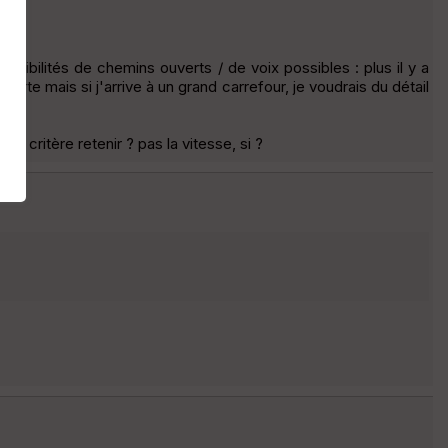
ossibilités de chemins ouverts / de voix possibles : plus il y a
orte mais si j'arrive à un grand carrefour, je voudrais du détail
el critère retenir ? pas la vitesse, si ?