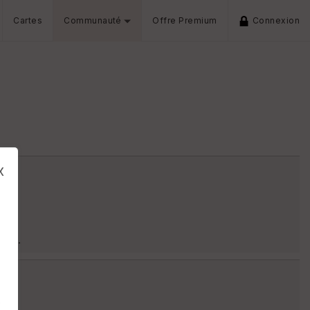
Cartes
Communauté
Offre Premium
Connexion
x
ment.
s