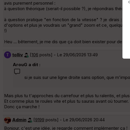
avis purement personnel :
à question théorique (serait-il possible ?), je répondrais théori
à question pratique "en fonction de la vitesse" ? je dirais : es
d'options et plus je voudrais un "grand" zoom et ce, quelque soit
!)
Heu ... bêtement, je me dis que ça doit bien exister pour des GPS 
tolliv
[
106
posts] - Le 29/06/2026 13:49
T
ArouG a dit :
si je suis sur une ligne droite sans option, que m'impor
Mais plus tu t'approches du carrefour et plus tu ralentis, et plus 
Et comme plus te roules vite et plus tu sauras avant où tourner.
Donc ça marche !
Admin
[
9199
posts] - Le 29/06/2026 20:44
Bonjour, c'est une idée, je regarde comment implémenter ça !