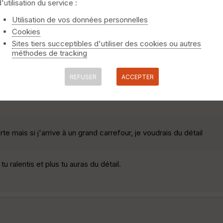
d'utilisation du service :
quement OUI !
Utilisation de vos données personnelles
Cookies
t-ce bien le bon critère ? (j'aurais plutôt pensé en fonction des p
 ma vitesse : si je suis sur une ligne droite sans option, que m'imp
Sites tiers succeptibles d'utiliser des cookies ou autres
méthodes de tracking
routiers, non ? Maintenant, pour du 'hors piste' (trail ? VTT ?), qu
REFUSER
ACCEPTER
te mais si j'arrive à un grand carrefour, je voudrais du détail
tu ralentis et plus tu auras du détail.