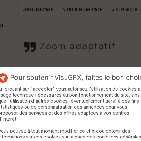
Créer une trace
Visualiser une trace
Bibliothèque
if
Zoom adaptatif
Pour soutenir VisuGPX, faites le bon choi
En cliquant sur "accepter" vous autorisez l'utilisation de cookies à
usage technique nécessaires au bon fonctionnement du site, ainsi
que l'utilisation d'autres cookies (éventuellement tiers) à des fins
statistiques ou de personnalisation des annonces pour vous
une option de zoom adaptatif en fonction de la vitesse de déplace
proposer des services et des offres adaptées à vos centres
d'interêt.
Vous pouvez à tout moment modifier ce choix ou obtenir des
informations sur ces cookies sur la page des conditions générale