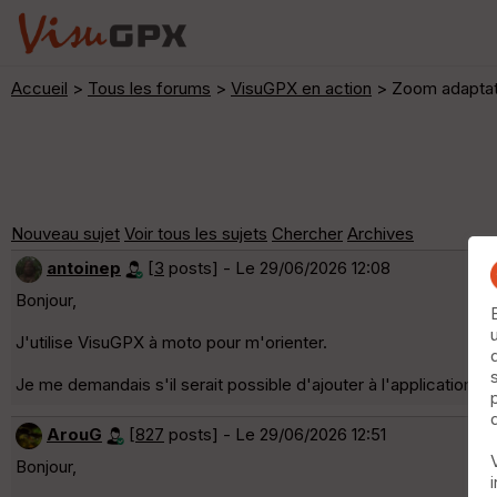
Accueil
>
Tous les forums
>
VisuGPX en action
> Zoom adaptat
Nouveau sujet
Voir tous les sujets
Chercher
Archives
antoinep
[
3
posts] - Le 29/06/2026 12:08
Bonjour,
J'utilise VisuGPX à moto pour m'orienter.
Je me demandais s'il serait possible d'ajouter à l'application 
ArouG
[
827
posts] - Le 29/06/2026 12:51
Bonjour,