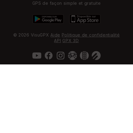
GPS de façon simple et gratuite
© 2026 VisuGPX
Aide
Politique de confidentialité
API
GPX 3D