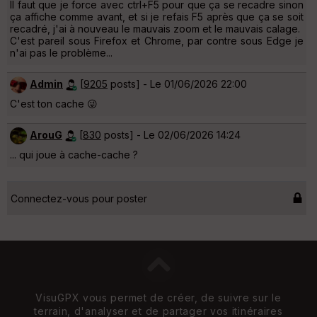
Il faut que je force avec ctrl+F5 pour que ça se recadre sinon
ça affiche comme avant, et si je refais F5 après que ça se soit
recadré, j'ai à nouveau le mauvais zoom et le mauvais calage.
C'est pareil sous Firefox et Chrome, par contre sous Edge je
n'ai pas le problème...
Admin
[
9205
posts] - Le 01/06/2026 22:00
C'est ton cache 😜
ArouG
[
830
posts] - Le 02/06/2026 14:24
... qui joue à cache-cache ?
Connectez-vous pour poster
VisuGPX vous permet de créer, de suivre sur le
terrain, d'analyser et de partager vos itinéraires