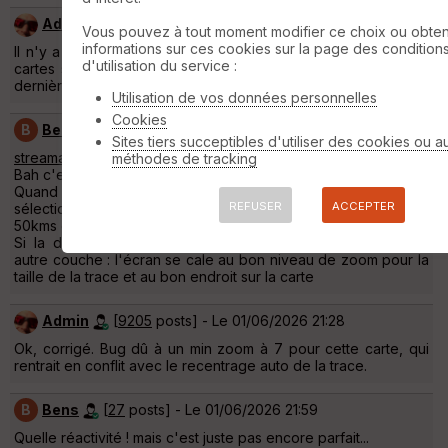
Admin
[
9205
posts] - Le 01/06/2026 19:09
Vous pouvez à tout moment modifier ce choix ou obten
informations sur ces cookies sur la page des condition
Il n'y a jamais de centrage de cartes en fonction du type de
d'utilisation du service :
cartes sélectionnées, il y a un centrage simplement sur votre
dernière visualisation.
Utilisation de vos données personnelles
Cookies
B
Bens
[
27
posts] - Le 01/06/2026 19:45
Sites tiers succeptibles d'utiliser des cookies ou a
streamable.com/gllou8
méthodes de tracking
Bah c'est vraiment spécifique à la couche Ign Belgique
Quand je clique sur ma trace, si la dernière couche
REFUSER
ACCEPTER
sélectionnée est Ign Belgique : l'écran se cale sur l'échelle
50kms et sur le sud de la France...
Si la dernière couche sélectionnée a été n'importe quelle
autre couche : l'écran se cale au bon niveau de zoom pour la
taille de la trace et au bon endroit sur la carte
Admin
[
9205
posts] - Le 01/06/2026 21:28
Ok, corrigé. Bug dû à un min zoom à 7 pour cette carte, qui
rentrait en conflit avec le recentrage auto de la trace.
B
Bens
[
27
posts] - Le 01/06/2026 21:59
Quelle réactivité ! mais c'est juste pas encore parfait...